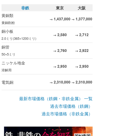
非鉄
東京
大阪
黄銅類
1,437,000
1,377,000
→
→
黄銅削粉
銅小板
2,580
2,712
→
→
2.0ミリ(365×1200ミリ)
銅管
2,760
2,922
→
→
50×5ミリ
ニッケル地金
2,950
2,950
→
→
溶解用
電気銅
2,310,000
2,310,000
→
→
最新市場価格（鉄鋼・非鉄金属） 一覧
過去市場価格（鉄鋼）
過去市場価格（非鉄金属）