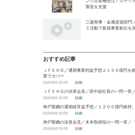
ング圧延機受注／ロケッ
製造を支援
三菱商事・金属資源部門
Ｃ活動で新規事業創出を
おすすめ記事
ＪＦＥＨＤ／通期事業利益予想２１５０億円を
業でカバー
2026/8/6 05:00
鉄鋼
ＪＦＥＨＤの決算会見／田中副社長の一問一答
2026/8/6 05:00
鉄鋼
神戸製鋼の通期経常益予想／１２００億円維持
2026/8/6 05:00
鉄鋼
神戸製鋼の決算会見／木本取締役の一問一答／
2026/8/6 05:00
鉄鋼