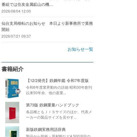
番組では住友金属鉱山の機...
2026/08/04 12:00
仙台支局移転のお知らせ 本日より新事務所で業務
開始
2026/07/21 09:37
お知らせ一覧
書籍紹介
【12/2発売】鉄鋼年鑑 令和7年度版
令和6年度業界動向の詳細 昭和30年創刊
以来50年余、他の産業...
第73版 鉄鋼重量ハンドブック
各品種ともＪＩＳサイズのほか、代表メ
ーカーの製品サイズを見やす...
新版鉄鋼実務用語辞典
製品から技術・原材料など4,500項目の