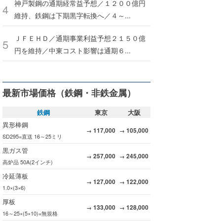
神戸製鋼の通期経常益予想／１２００億円
維持、鉄鋼は下期黒字転換へ／４～...
ＪＦＥＨＤ／通期事業利益予想２１５０億
円を維持／中東コスト影響は通期６...
最新市場価格（鉄鋼・非鉄金属）
鉄鋼
東京
大阪
異形棒鋼
117,000
105,000
→
→
SD295=直送 16～25ミリ
黒ガス管
257,000
245,000
→
→
高炉品 50A(2インチ)
冷延薄板
127,000
122,000
→
→
1.0×(3×6)
厚板
133,000
128,000
→
→
16～25×(5×10)=無規格