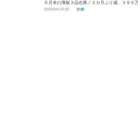
６月末の薄板３品在庫／２カ月ぶり減、３９５
2026/8/6 05:00
鉄鋼