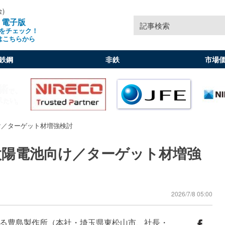
金)
」電子版
記事検索
をチェック！
はこちらから
鉄鋼
非鉄
市場
け／ターゲット材増強検討
太陽電池向け／ターゲット材増強
2026/7/8 05:00
る豊島製作所（本社・埼玉県東松山市、社長・