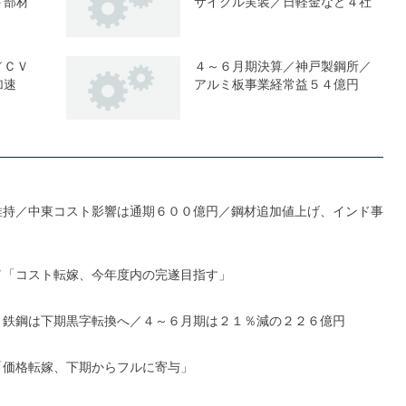
ト部材
サイクル実装／日軽金など４社
／ＣＶ
４～６月期決算／神戸製鋼所／
加速
アルミ板事業経常益５４億円
維持／中東コスト影響は通期６００億円／鋼材追加値上げ、インド事
／「コスト転嫁、今年度内の完遂目指す」
、鉄鋼は下期黒字転換へ／４～６月期は２１％減の２２６億円
「価格転嫁、下期からフルに寄与」