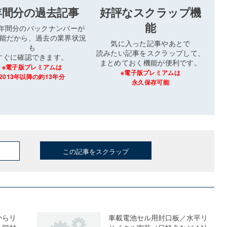
年間分の過去記事
好評なスクラップ機
能
3年間分のバックナンバーが
能だから、過去の業界状況
気に入った記事やあとで
も
読みたい記事をスクラップして、
すぐに確認できます。
まとめておく機能が便利です。
※電子版プレミアムは
※電子版プレミアムは
2013年以降の約13年分
永久保存可能
この記事をスクラップ
からリ
車載電池セル用封口板／水平リ