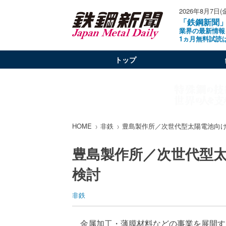
2026年8月7日(
「鉄鋼新聞
業界の最新情報
1ヵ月無料試読
トップ
HOME
非鉄
豊島製作所／次世代型太陽電池向
豊島製作所／次世代型
検討
非鉄
金属加工・薄膜材料などの事業を展開す