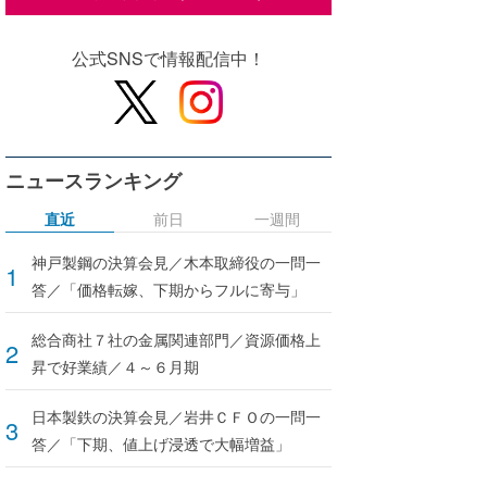
公式SNSで情報配信中！
ニュースランキング
直近
前日
一週間
神戸製鋼の決算会見／木本取締役の一問一
答／「価格転嫁、下期からフルに寄与」
総合商社７社の金属関連部門／資源価格上
昇で好業績／４～６月期
日本製鉄の決算会見／岩井ＣＦＯの一問一
答／「下期、値上げ浸透で大幅増益」