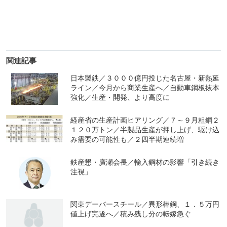
関連記事
日本製鉄／３０００億円投じた名古屋・新熱延
ライン／今月から商業生産へ／自動車鋼板抜本
強化／生産・開発、より高度に
経産省の生産計画ヒアリング／７～９月粗鋼２
１２０万トン／半製品生産が押し上げ、駆け込
み需要の可能性も／２四半期連続増
鉄産懇・廣瀬会長／輸入鋼材の影響「引き続き
注視」
関東デーバースチール／異形棒鋼、１．５万円
値上げ完遂へ／積み残し分の転嫁急ぐ