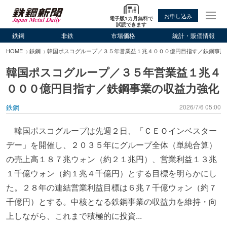
お申し込み
電子版1カ月無料で
試読できます
鉄鋼
非鉄
市場価格
統計・販価情報
HOME
鉄鋼
韓国ポスコグループ／３５年営業益１兆４０００億円目指す／鉄鋼事業
韓国ポスコグループ／３５年営業益１兆４
０００億円目指す／鉄鋼事業の収益力強化
鉄鋼
2026/7/6 05:00
韓国ポスコグループは先週２日、「ＣＥＯインベスター
デー」を開催し、２０３５年にグループ全体（単純合算）
の売上高１８７兆ウォン（約２１兆円）、営業利益１３兆
１千億ウォン（約１兆４千億円）とする目標を明らかにし
た。２８年の連結営業利益目標は６兆７千億ウォン（約７
千億円）とする。中核となる鉄鋼事業の収益力を維持・向
上しながら、これまで積極的に投資...