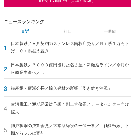
ニュースランキング
直近
前日
一週間
日本製鉄／８月契約のステンレス鋼板店売り／Ｎｉ系１万円下
げ、Ｃｒ系据え置き
日本製鉄／３０００億円投じた名古屋・新熱延ライン／今月か
ら商業生産へ／...
鉄産懇・廣瀬会長／輸入鋼材の影響「引き続き注視」
古河電工／通期経常益予想４割上方修正／データセンター向け
拡大
神戸製鋼の決算会見／木本取締役の一問一答／「価格転嫁、下
期からフルに寄与」