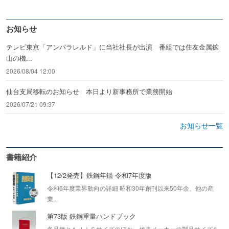
お知らせ
テレビ東京「アンパラレルド」に当社社長が出演 番組では住友金属鉱
山の機...
2026/08/04 12:00
仙台支局移転のお知らせ 本日より新事務所で業務開始
2026/07/21 09:37
お知らせ一覧
書籍紹介
【12/2発売】鉄鋼年鑑 令和7年度版
令和6年度業界動向の詳細 昭和30年創刊以来50年余、他の産
業...
第73版 鉄鋼重量ハンドブック
各品種ともＪＩＳサイズのほか、代表メーカーの製品サイズを