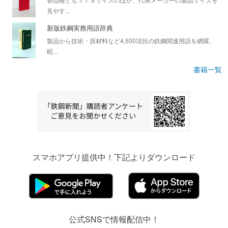
見やす...
新版鉄鋼実務用語辞典
製品から技術・原材料など4,500項目の鉄鋼関連用語を網羅、
昭...
書籍一覧
スマホアプリ提供中！下記よりダウンロード
公式SNSで情報配信中！