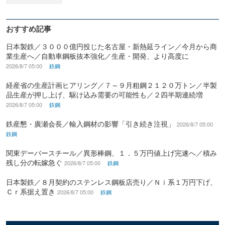
おすすめ記事
日本製鉄／３０００億円投じた名古屋・新熱延ライン／今月から商
業生産へ／自動車鋼板抜本強化／生産・開発、より高度に
2026/8/7 05:00
鉄鋼
経産省の生産計画ヒアリング／７～９月粗鋼２１２０万トン／半製
品生産が押し上げ、駆け込み需要の可能性も／２四半期連続増
2026/8/7 05:00
鉄鋼
鉄産懇・廣瀬会長／輸入鋼材の影響「引き続き注視」
2026/8/7 05:00
鉄鋼
関東デーバースチール／異形棒鋼、１．５万円値上げ完遂へ／積み
残し分の転嫁急ぐ
2026/8/7 05:00
鉄鋼
日本製鉄／８月契約のステンレス鋼板店売り／Ｎｉ系１万円下げ、
Ｃｒ系据え置き
2026/8/7 05:00
鉄鋼