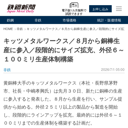
お申し込み
電子版1カ月無料で
試読できます
鉄鋼
非鉄
市場価格
統計・販価情報
HOME
非鉄
キッツメタルワークス／８月から銅棒生産に参入／段階的にサイズ拡充
キッツメタルワークス／８月から銅棒生
産に参入／段階的にサイズ拡充、外径６～
１００ミリ生産体制構築
非鉄
2026/7/1 05:00
黄銅棒大手のキッツメタルワークス（本社・長野県茅野
市、社長・中嶋孝興氏）は先月３０日、新たに銅棒の生産
に参入すると発表した。８月から生産を行い、サンプル提
供から始める。外径２５ミリ以上の製品から製造を開始
し、段階的にラインアップを拡充。最終的には外径６～１
００ミリまでの生産体制を構築する計画だ。