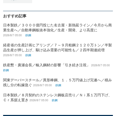
おすすめ記事
日本製鉄／３０００億円投じた名古屋・新熱延ライン／今月から商
業生産へ／自動車鋼板抜本強化／生産・開発、より高度に
2026/8/7 05:00
鉄鋼
経産省の生産計画ヒアリング／７～９月粗鋼２１２０万トン／半製
品生産が押し上げ、駆け込み需要の可能性も／２四半期連続増
2026/8/7 05:00
鉄鋼
鉄産懇・廣瀬会長／輸入鋼材の影響「引き続き注視」
2026/8/7 05:00
鉄鋼
関東デーバースチール／異形棒鋼、１．５万円値上げ完遂へ／積み
残し分の転嫁急ぐ
2026/8/7 05:00
鉄鋼
日本製鉄／８月契約のステンレス鋼板店売り／Ｎｉ系１万円下げ、
Ｃｒ系据え置き
2026/8/7 05:00
鉄鋼