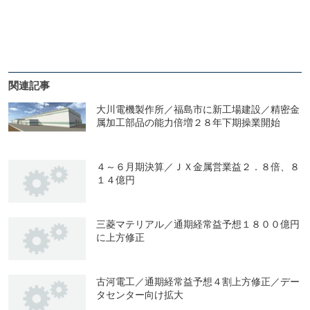
関連記事
大川電機製作所／福島市に新工場建設／精密金
属加工部品の能力倍増２８年下期操業開始
４～６月期決算／ＪＸ金属営業益２．８倍、８
１４億円
三菱マテリアル／通期経常益予想１８００億円
に上方修正
古河電工／通期経常益予想４割上方修正／デー
タセンター向け拡大