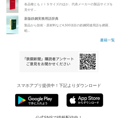
各品種ともＪＩＳサイズのほか、代表メーカーの製品サイズを
見やす...
新版鉄鋼実務用語辞典
製品から技術・原材料など4,500項目の鉄鋼関連用語を網羅、
昭...
書籍一覧
スマホアプリ提供中！下記よりダウンロード
公式SNSで情報配信中！