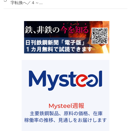
字転換へ／４～...