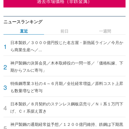
過去市場価格（非鉄金属）
ニュースランキング
直近
前日
一週間
日本製鉄／３０００億円投じた名古屋・新熱延ライン／今月か
ら商業生産へ／...
神戸製鋼の決算会見／木本取締役の一問一答／「価格転嫁、下
期からフルに寄与」
特殊鋼専業３社の４～６月期／全社経常増益／原料コスト上昇
も数量増など寄与
日本製鉄／８月契約のステンレス鋼板店売り／Ｎｉ系１万円下
げ、Ｃｒ系据え置き
神戸製鋼の通期経常益予想／１２００億円維持、鉄鋼は下期黒