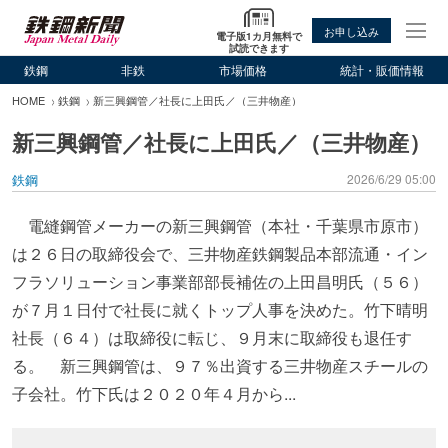
お申し込み
電子版1カ月無料で
試読できます
鉄鋼
非鉄
市場価格
統計・販価情報
HOME
鉄鋼
新三興鋼管／社長に上田氏／（三井物産）
新三興鋼管／社長に上田氏／（三井物産）
鉄鋼
2026/6/29 05:00
電縫鋼管メーカーの新三興鋼管（本社・千葉県市原市）
は２６日の取締役会で、三井物産鉄鋼製品本部流通・イン
フラソリューション事業部部長補佐の上田昌明氏（５６）
が７月１日付で社長に就くトップ人事を決めた。竹下晴明
社長（６４）は取締役に転じ、９月末に取締役も退任す
る。 新三興鋼管は、９７％出資する三井物産スチールの
子会社。竹下氏は２０２０年４月から...