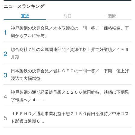
ニュースランキング
直近
前日
一週間
神戸製鋼の決算会見／木本取締役の一問一答／「価格転嫁、下
期からフルに寄与」
総合商社７社の金属関連部門／資源価格上昇で好業績／４～６
月期
日本製鉄の決算会見／岩井ＣＦＯの一問一答／「下期、値上げ
浸透で大幅増益」
神戸製鋼の通期経常益予想／１２００億円維持、鉄鋼は下期黒
字転換へ／４～...
ＪＦＥＨＤ／通期事業利益予想２１５０億円を維持／中東コス
ト影響は通期６...