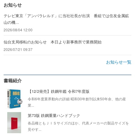
お知らせ
テレビ東京「アンパラレルド」に当社社長が出演 番組では住友金属鉱
山の機...
2026/08/04 12:00
仙台支局移転のお知らせ 本日より新事務所で業務開始
2026/07/21 09:37
お知らせ一覧
書籍紹介
【12/2発売】鉄鋼年鑑 令和7年度版
令和6年度業界動向の詳細 昭和30年創刊以来50年余、他の産
業...
第73版 鉄鋼重量ハンドブック
各品種ともＪＩＳサイズのほか、代表メーカーの製品サイズを
見やす...