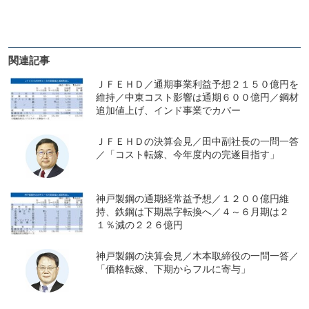
関連記事
ＪＦＥＨＤ／通期事業利益予想２１５０億円を
維持／中東コスト影響は通期６００億円／鋼材
追加値上げ、インド事業でカバー
ＪＦＥＨＤの決算会見／田中副社長の一問一答
／「コスト転嫁、今年度内の完遂目指す」
神戸製鋼の通期経常益予想／１２００億円維
持、鉄鋼は下期黒字転換へ／４～６月期は２
１％減の２２６億円
神戸製鋼の決算会見／木本取締役の一問一答／
「価格転嫁、下期からフルに寄与」