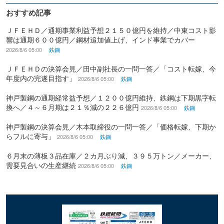
おすすめ記事
ＪＦＥＨＤ／通期事業利益予想２１５０億円を維持／中東コスト影
響は通期６００億円／鋼材追加値上げ、インド事業でカバー
2026/8/6 05:00
鉄鋼
ＪＦＥＨＤの決算会見／田中副社長の一問一答／「コスト転嫁、今
年度内の完遂目指す」
2026/8/6 05:00
鉄鋼
神戸製鋼の通期経常益予想／１２００億円維持、鉄鋼は下期黒字転
換へ／４～６月期は２１％減の２２６億円
2026/8/6 05:00
鉄鋼
神戸製鋼の決算会見／木本取締役の一問一答／「価格転嫁、下期か
らフルに寄与」
2026/8/6 05:00
鉄鋼
６月末の薄板３品在庫／２カ月ぶり減、３９５万トン／メーカー、
需要見合いの生産継続
2026/8/6 05:00
鉄鋼