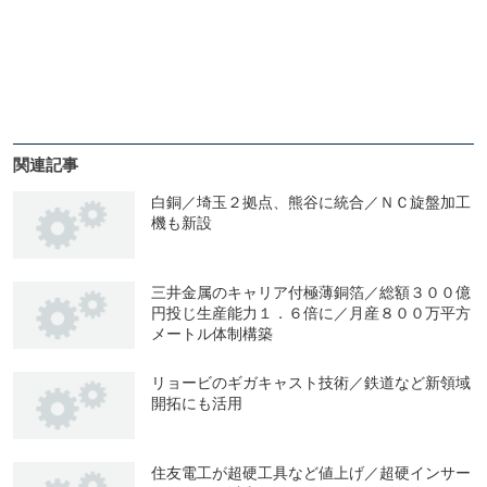
関連記事
白銅／埼玉２拠点、熊谷に統合／ＮＣ旋盤加工
機も新設
三井金属のキャリア付極薄銅箔／総額３００億
円投じ生産能力１．６倍に／月産８００万平方
メートル体制構築
リョービのギガキャスト技術／鉄道など新領域
開拓にも活用
住友電工が超硬工具など値上げ／超硬インサー