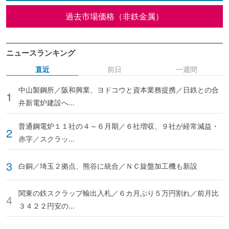
過去市場価格（非鉄金属）
ニュースランキング
直近
前日
一週間
中山製鋼所／阪和興業、ヨドコウと資本業務提携／日鉄との合
弁新電炉建設へ...
普通鋼電炉１１社の４～６月期／６社増収、９社が経常減益・
赤字／スクラッ...
白銅／埼玉２拠点、熊谷に統合／ＮＣ旋盤加工機も新設
関東の鉄スクラップ輸出入札／６カ月ぶり５万円割れ／前月比
３４２２円安の...