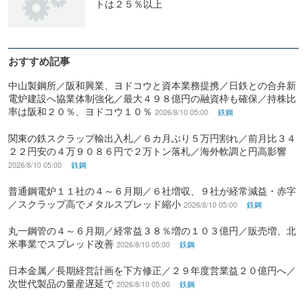
トは２５％以上
おすすめ記事
中山製鋼所／阪和興業、ヨドコウと資本業務提携／日鉄との合弁新
電炉建設へ協業体制強化／最大４９８億円の融資枠も確保／持株比
率は阪和２０％、ヨドコウ１０％
2026/8/10 05:00
鉄鋼
関東の鉄スクラップ輸出入札／６カ月ぶり５万円割れ／前月比３４
２２円安の４万９０８６円で２万トン落札／海外軟調と円高影響
2026/8/10 05:00
鉄鋼
普通鋼電炉１１社の４～６月期／６社増収、９社が経常減益・赤字
／スクラップ高でメタルスプレッド縮小
2026/8/10 05:00
鉄鋼
丸一鋼管の４～６月期／経常益３８％増の１０３億円／販売増、北
米事業でスプレッド改善
2026/8/10 05:00
鉄鋼
日本金属／長期経営計画を下方修正／２９年度営業益２０億円へ／
次世代製品の量産遅延で
2026/8/10 05:00
鉄鋼