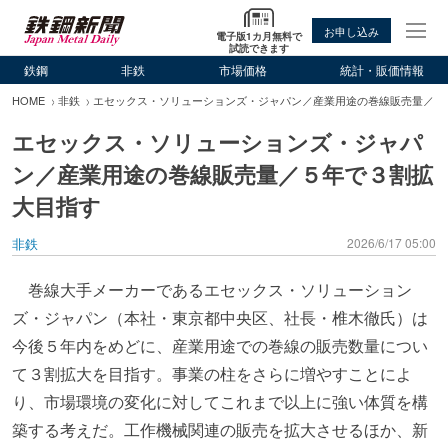
お申し込み
電子版1カ月無料で
試読できます
鉄鋼
非鉄
市場価格
統計・販価情報
HOME
非鉄
エセックス・ソリューションズ・ジャパン／産業用途の巻線販売量／５
エセックス・ソリューションズ・ジャパ
ン／産業用途の巻線販売量／５年で３割拡
大目指す
非鉄
2026/6/17 05:00
巻線大手メーカーであるエセックス・ソリューション
ズ・ジャパン（本社・東京都中央区、社長・椎木徹氏）は
今後５年内をめどに、産業用途での巻線の販売数量につい
て３割拡大を目指す。事業の柱をさらに増やすことによ
り、市場環境の変化に対してこれまで以上に強い体質を構
築する考えだ。工作機械関連の販売を拡大させるほか、新