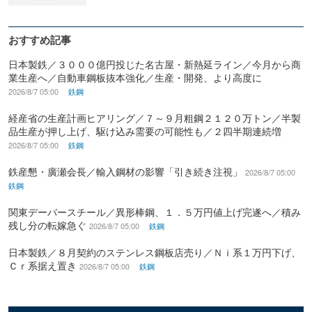
おすすめ記事
日本製鉄／３０００億円投じた名古屋・新熱延ライン／今月から商
業生産へ／自動車鋼板抜本強化／生産・開発、より高度に
2026/8/7 05:00
鉄鋼
経産省の生産計画ヒアリング／７～９月粗鋼２１２０万トン／半製
品生産が押し上げ、駆け込み需要の可能性も／２四半期連続増
2026/8/7 05:00
鉄鋼
鉄産懇・廣瀬会長／輸入鋼材の影響「引き続き注視」
2026/8/7 05:00
鉄鋼
関東デーバースチール／異形棒鋼、１．５万円値上げ完遂へ／積み
残し分の転嫁急ぐ
2026/8/7 05:00
鉄鋼
日本製鉄／８月契約のステンレス鋼板店売り／Ｎｉ系１万円下げ、
Ｃｒ系据え置き
2026/8/7 05:00
鉄鋼