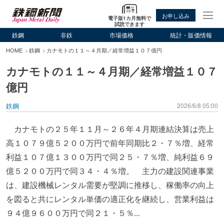
お申し込み
電子版1カ月無料で
試読できます
鉄鋼
非鉄
市場価格
統計・販価情報
HOME
鉄鋼
カナモトの１１～４月期／経常増益１０７億円
カナモトの１１～４月期／経常増益１０７
億円
鉄鋼
2026/6/8 05:00
カナモトの２５年１１月～２６年４月期連結決算は売上
高１０７９億５２００万円で前年同期比２・７％増、経常
利益１０７億１３００万円で同２５・７％増、純利益６９
億５２００万円で同３４・４％増。 主力の建設関連事業
は、建設機械レンタル需要が堅調に推移し、稼働率の向上
を図ると共にレンタル単価の適正化を継続し、営業利益は
９４億９６００万円で同２１・５％...