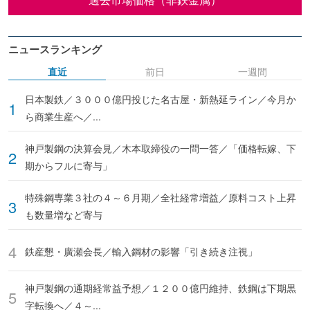
ニュースランキング
直近
前日
一週間
日本製鉄／３０００億円投じた名古屋・新熱延ライン／今月か
ら商業生産へ／...
神戸製鋼の決算会見／木本取締役の一問一答／「価格転嫁、下
期からフルに寄与」
特殊鋼専業３社の４～６月期／全社経常増益／原料コスト上昇
も数量増など寄与
鉄産懇・廣瀬会長／輸入鋼材の影響「引き続き注視」
神戸製鋼の通期経常益予想／１２００億円維持、鉄鋼は下期黒
字転換へ／４～...