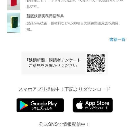
見やす...
新版鉄鋼実務用語辞典
製品から技術・原材料など4,500項目の鉄鋼関連用語を網羅、
昭...
書籍一覧
スマホアプリ提供中！下記よりダウンロード
公式SNSで情報配信中！