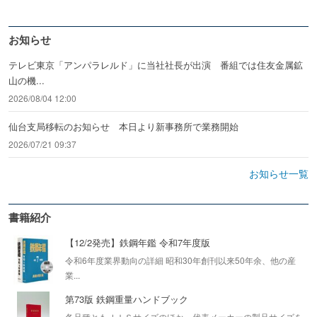
お知らせ
テレビ東京「アンパラレルド」に当社社長が出演 番組では住友金属鉱
山の機...
2026/08/04 12:00
仙台支局移転のお知らせ 本日より新事務所で業務開始
2026/07/21 09:37
お知らせ一覧
書籍紹介
【12/2発売】鉄鋼年鑑 令和7年度版
令和6年度業界動向の詳細 昭和30年創刊以来50年余、他の産
業...
第73版 鉄鋼重量ハンドブック
各品種ともＪＩＳサイズのほか、代表メーカーの製品サイズを