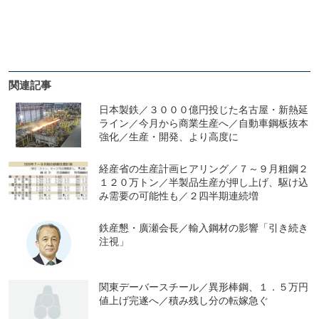
関連記事
日本製鉄／３０００億円投じた名古屋・新熱延
ライン／今月から商業生産へ／自動車鋼板抜本
強化／生産・開発、より高度に
経産省の生産計画ヒアリング／７～９月粗鋼２
１２０万トン／半製品生産が押し上げ、駆け込
み需要の可能性も／２四半期連続増
鉄産懇・廣瀬会長／輸入鋼材の影響「引き続き
注視」
関東デーバースチール／異形棒鋼、１．５万円
値上げ完遂へ／積み残し分の転嫁急ぐ