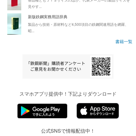
見やす...
新版鉄鋼実務用語辞典
製品から技術・原材料など4,500項目の鉄鋼関連用語を網羅、
昭...
書籍一覧
スマホアプリ提供中！下記よりダウンロード
公式SNSで情報配信中！