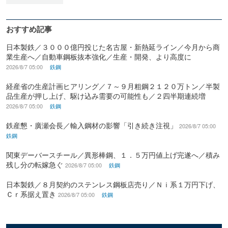
おすすめ記事
日本製鉄／３０００億円投じた名古屋・新熱延ライン／今月から商
業生産へ／自動車鋼板抜本強化／生産・開発、より高度に
2026/8/7 05:00
鉄鋼
経産省の生産計画ヒアリング／７～９月粗鋼２１２０万トン／半製
品生産が押し上げ、駆け込み需要の可能性も／２四半期連続増
2026/8/7 05:00
鉄鋼
鉄産懇・廣瀬会長／輸入鋼材の影響「引き続き注視」
2026/8/7 05:00
鉄鋼
関東デーバースチール／異形棒鋼、１．５万円値上げ完遂へ／積み
残し分の転嫁急ぐ
2026/8/7 05:00
鉄鋼
日本製鉄／８月契約のステンレス鋼板店売り／Ｎｉ系１万円下げ、
Ｃｒ系据え置き
2026/8/7 05:00
鉄鋼