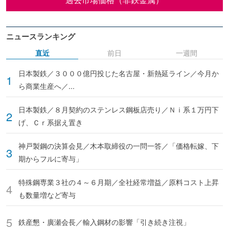
ニュースランキング
直近
前日
一週間
日本製鉄／３０００億円投じた名古屋・新熱延ライン／今月か
ら商業生産へ／...
日本製鉄／８月契約のステンレス鋼板店売り／Ｎｉ系１万円下
げ、Ｃｒ系据え置き
神戸製鋼の決算会見／木本取締役の一問一答／「価格転嫁、下
期からフルに寄与」
特殊鋼専業３社の４～６月期／全社経常増益／原料コスト上昇
も数量増など寄与
鉄産懇・廣瀬会長／輸入鋼材の影響「引き続き注視」