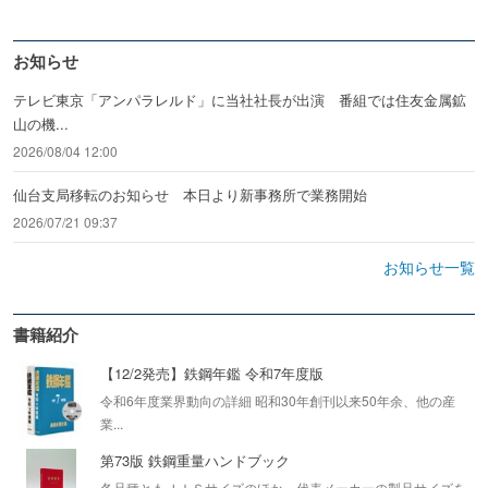
お知らせ
テレビ東京「アンパラレルド」に当社社長が出演 番組では住友金属鉱
山の機...
2026/08/04 12:00
仙台支局移転のお知らせ 本日より新事務所で業務開始
2026/07/21 09:37
お知らせ一覧
書籍紹介
【12/2発売】鉄鋼年鑑 令和7年度版
令和6年度業界動向の詳細 昭和30年創刊以来50年余、他の産
業...
第73版 鉄鋼重量ハンドブック
各品種ともＪＩＳサイズのほか、代表メーカーの製品サイズを