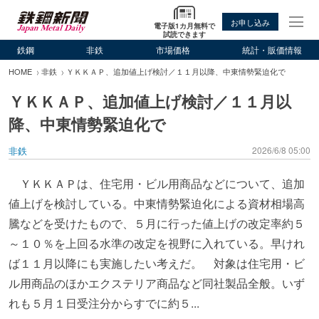
お申し込み
電子版1カ月無料で
試読できます
鉄鋼
非鉄
市場価格
統計・販価情報
HOME
非鉄
ＹＫＫＡＰ、追加値上げ検討／１１月以降、中東情勢緊迫化で
ＹＫＫＡＰ、追加値上げ検討／１１月以
降、中東情勢緊迫化で
非鉄
2026/6/8 05:00
ＹＫＫＡＰは、住宅用・ビル用商品などについて、追加
値上げを検討している。中東情勢緊迫化による資材相場高
騰などを受けたもので、５月に行った値上げの改定率約５
～１０％を上回る水準の改定を視野に入れている。早けれ
ば１１月以降にも実施したい考えだ。 対象は住宅用・ビ
ル用商品のほかエクステリア商品など同社製品全般。いず
れも５月１日受注分からすでに約５...