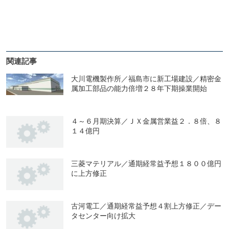
関連記事
大川電機製作所／福島市に新工場建設／精密金
属加工部品の能力倍増２８年下期操業開始
４～６月期決算／ＪＸ金属営業益２．８倍、８
１４億円
三菱マテリアル／通期経常益予想１８００億円
に上方修正
古河電工／通期経常益予想４割上方修正／デー
タセンター向け拡大