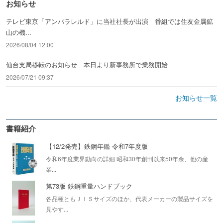
お知らせ
テレビ東京「アンパラレルド」に当社社長が出演 番組では住友金属鉱
山の機...
2026/08/04 12:00
仙台支局移転のお知らせ 本日より新事務所で業務開始
2026/07/21 09:37
お知らせ一覧
書籍紹介
【12/2発売】鉄鋼年鑑 令和7年度版
令和6年度業界動向の詳細 昭和30年創刊以来50年余、他の産
業...
第73版 鉄鋼重量ハンドブック
各品種ともＪＩＳサイズのほか、代表メーカーの製品サイズを
見やす...