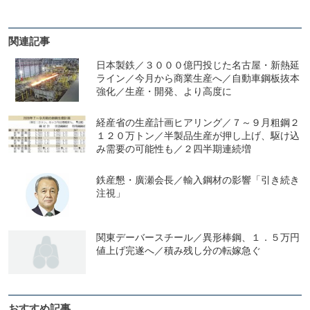
関連記事
日本製鉄／３０００億円投じた名古屋・新熱延
ライン／今月から商業生産へ／自動車鋼板抜本
強化／生産・開発、より高度に
経産省の生産計画ヒアリング／７～９月粗鋼２
１２０万トン／半製品生産が押し上げ、駆け込
み需要の可能性も／２四半期連続増
鉄産懇・廣瀬会長／輸入鋼材の影響「引き続き
注視」
関東デーバースチール／異形棒鋼、１．５万円
値上げ完遂へ／積み残し分の転嫁急ぐ
おすすめ記事