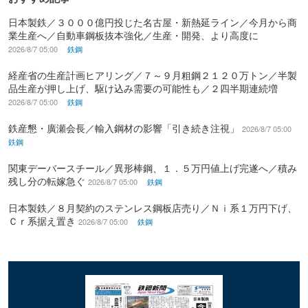
日本製鉄／３０００億円投じた名古屋・新熱延ライン／今月から商
業生産へ／自動車鋼板抜本強化／生産・開発、より高度に
2026/8/7 05:00
鉄鋼
経産省の生産計画ヒアリング／７～９月粗鋼２１２０万トン／半製
品生産が押し上げ、駆け込み需要の可能性も／２四半期連続増
2026/8/7 05:00
鉄鋼
鉄産懇・廣瀬会長／輸入鋼材の影響「引き続き注視」
2026/8/7 05:00
鉄鋼
関東デーバースチール／異形棒鋼、１．５万円値上げ完遂へ／積み
残し分の転嫁急ぐ
2026/8/7 05:00
鉄鋼
日本製鉄／８月契約のステンレス鋼板店売り／Ｎｉ系１万円下げ、
Ｃｒ系据え置き
2026/8/7 05:00
鉄鋼