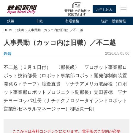
お申し込み
電子版1カ月無料で
試読できます
鉄鋼
非鉄
市場価格
統計・販価情報
HOME
鉄鋼
人事異動（カッコ内は旧職）／不二越
人事異動（カッコ内は旧職）／不二越
鉄鋼
2026/6/5 05:00
不二越（６月１日付） 〈部長級〉 ▽ロボット事業部ロ
ボット技術部長（ロボット事業部ロボット開発部制御装置
開発Ｇｒチーフ）渡邊直貴 ▽ナチアメリカ取締役（ロボ
ット事業部ロボットプロジェクト副部長）覚田善徳 ▽ナ
チヨーロッパ社長（ナチテクノロジータイランドロボット
営業部ゼネラルマネージャー）柳坂真一朗
ここからは有料コンテンツになります。電子版のご契約が必要