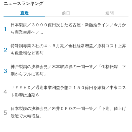
ニュースランキング
直近
前日
一週間
日本製鉄／３０００億円投じた名古屋・新熱延ライン／今月か
ら商業生産へ／...
特殊鋼専業３社の４～６月期／全社経常増益／原料コスト上昇
も数量増など寄与
神戸製鋼の決算会見／木本取締役の一問一答／「価格転嫁、下
期からフルに寄与」
ＪＦＥＨＤ／通期事業利益予想２１５０億円を維持／中東コス
ト影響は通期６...
日本製鉄の決算会見／岩井ＣＦＯの一問一答／「下期、値上げ
浸透で大幅増益」