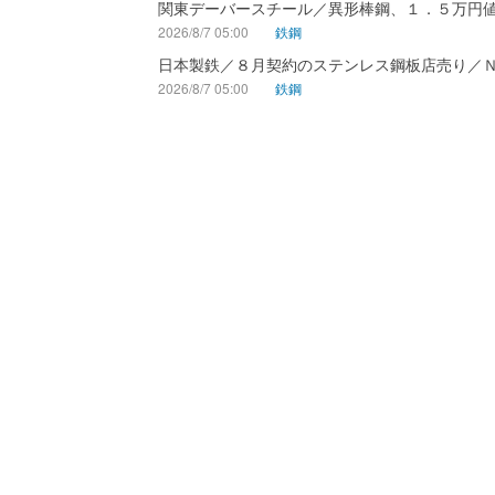
関東デーバースチール／異形棒鋼、１．５万円
2026/8/7 05:00
鉄鋼
日本製鉄／８月契約のステンレス鋼板店売り／
2026/8/7 05:00
鉄鋼