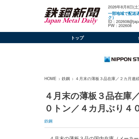
2026年8月8日(土
一部地域で配送
ク）
ID：202608@japa
PW：202608
トップ
HOME
鉄鋼
４月末の薄板３品在庫／２カ月連
４月末の薄板３品在庫
０トン／４カ月ぶり４
鉄鋼
４月末の薄板３品の国内在庫（メーカー