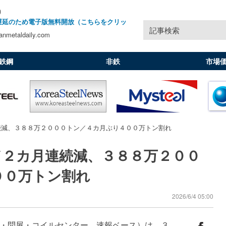
)
遅延のため電子版無料開放（こちらをクリッ
記事検索
nmetaldaily.com
鉄鋼
非鉄
市場
続減、３８８万２０００トン／４カ月ぶり４００万トン割れ
／２カ月連続減、３８８万２００
００万トン割れ
2026/6/4 05:00
・問屋・コイルセンター、速報ベース）は、３