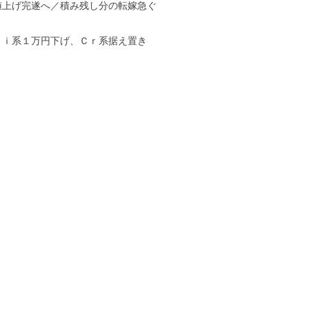
値上げ完遂へ／積み残し分の転嫁急ぐ
Ｎｉ系１万円下げ、Ｃｒ系据え置き