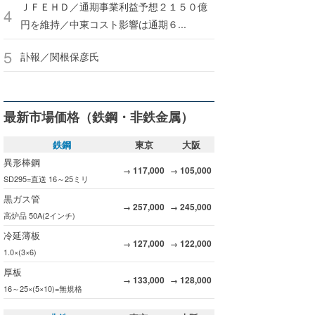
ＪＦＥＨＤ／通期事業利益予想２１５０億
円を維持／中東コスト影響は通期６...
訃報／関根保彦氏
最新市場価格（鉄鋼・非鉄金属）
鉄鋼
東京
大阪
異形棒鋼
117,000
105,000
→
→
SD295=直送 16～25ミリ
黒ガス管
257,000
245,000
→
→
高炉品 50A(2インチ)
冷延薄板
127,000
122,000
→
→
1.0×(3×6)
厚板
133,000
128,000
→
→
16～25×(5×10)=無規格