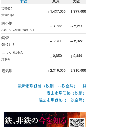
非鉄
東京
大阪
黄銅類
1,437,000
1,377,000
→
→
黄銅削粉
銅小板
2,580
2,712
→
→
2.0ミリ(365×1200ミリ)
銅管
2,760
2,922
→
→
50×5ミリ
ニッケル地金
2,850
2,850
↓
↓
溶解用
電気銅
2,310,000
2,310,000
→
→
最新市場価格（鉄鋼・非鉄金属） 一覧
過去市場価格（鉄鋼）
過去市場価格（非鉄金属）