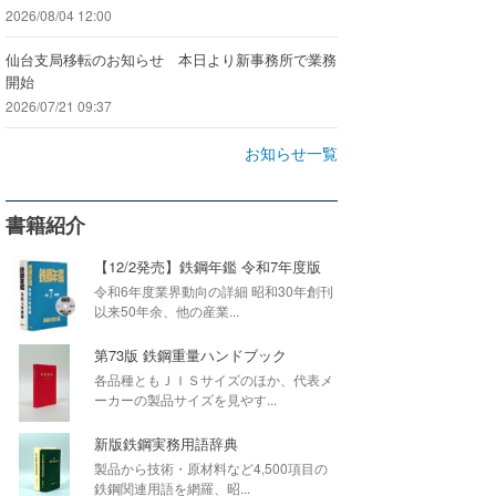
2026/08/04 12:00
仙台支局移転のお知らせ 本日より新事務所で業務
開始
2026/07/21 09:37
お知らせ一覧
書籍紹介
【12/2発売】鉄鋼年鑑 令和7年度版
令和6年度業界動向の詳細 昭和30年創刊
以来50年余、他の産業...
第73版 鉄鋼重量ハンドブック
各品種ともＪＩＳサイズのほか、代表メ
ーカーの製品サイズを見やす...
新版鉄鋼実務用語辞典
製品から技術・原材料など4,500項目の
鉄鋼関連用語を網羅、昭...