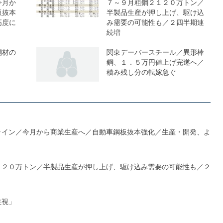
今月か
７～９月粗鋼２１２０万トン／
板抜本
半製品生産が押し上げ、駆け込
高度に
み需要の可能性も／２四半期連
続増
鋼材の
関東デーバースチール／異形棒
鋼、１．５万円値上げ完遂へ／
積み残し分の転嫁急ぐ
ライン／今月から商業生産へ／自動車鋼板抜本強化／生産・開発、よ
１２０万トン／半製品生産が押し上げ、駆け込み需要の可能性も／２
注視」