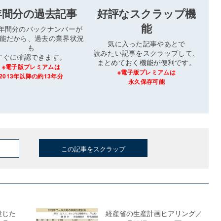
年間分の過去記事
好評なスクラップ機
能
3年間分のバックナンバーが
能だから、過去の業界状況
気に入った記事やあとで
も
読みたい記事をスクラップして、
すぐに確認できます。
まとめておく機能が便利です。
※電子版プレミアムは
※電子版プレミアムは
2013年以降の約13年分
永久保存可能
この記事をスクラップ
投じた
経産省の生産計画ヒアリング／