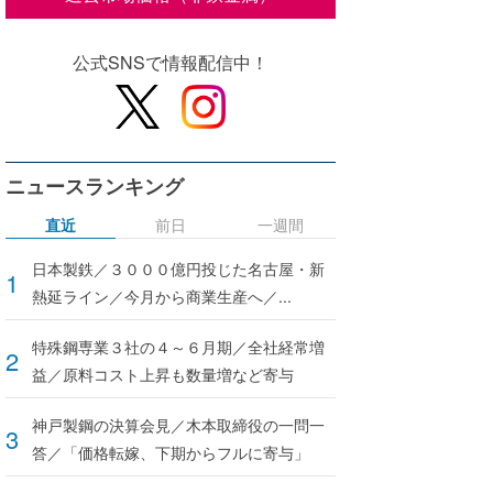
公式SNSで情報配信中！
ニュースランキング
直近
前日
一週間
日本製鉄／３０００億円投じた名古屋・新
熱延ライン／今月から商業生産へ／...
特殊鋼専業３社の４～６月期／全社経常増
益／原料コスト上昇も数量増など寄与
神戸製鋼の決算会見／木本取締役の一問一
答／「価格転嫁、下期からフルに寄与」