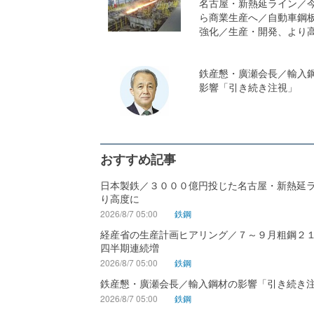
名古屋・新熱延ライン／
ら商業生産へ／自動車鋼
強化／生産・開発、より
鉄産懇・廣瀬会長／輸入
影響「引き続き注視」
おすすめ記事
日本製鉄／３０００億円投じた名古屋・新熱延
り高度に
2026/8/7 05:00
鉄鋼
経産省の生産計画ヒアリング／７～９月粗鋼２
四半期連続増
2026/8/7 05:00
鉄鋼
鉄産懇・廣瀬会長／輸入鋼材の影響「引き続き
2026/8/7 05:00
鉄鋼