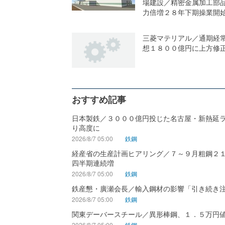
場建設／精密金属加工部
力倍増２８年下期操業開
三菱マテリアル／通期経
想１８００億円に上方修
おすすめ記事
日本製鉄／３０００億円投じた名古屋・新熱延
り高度に
2026/8/7 05:00
鉄鋼
経産省の生産計画ヒアリング／７～９月粗鋼２
四半期連続増
2026/8/7 05:00
鉄鋼
鉄産懇・廣瀬会長／輸入鋼材の影響「引き続き
2026/8/7 05:00
鉄鋼
関東デーバースチール／異形棒鋼、１．５万円
2026/8/7 05:00
鉄鋼