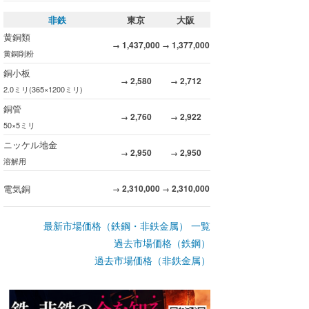
非鉄
東京
大阪
黄銅類
1,437,000
1,377,000
→
→
黄銅削粉
銅小板
2,580
2,712
→
→
2.0ミリ(365×1200ミリ)
銅管
2,760
2,922
→
→
50×5ミリ
ニッケル地金
2,950
2,950
→
→
溶解用
電気銅
2,310,000
2,310,000
→
→
最新市場価格（鉄鋼・非鉄金属） 一覧
過去市場価格（鉄鋼）
過去市場価格（非鉄金属）