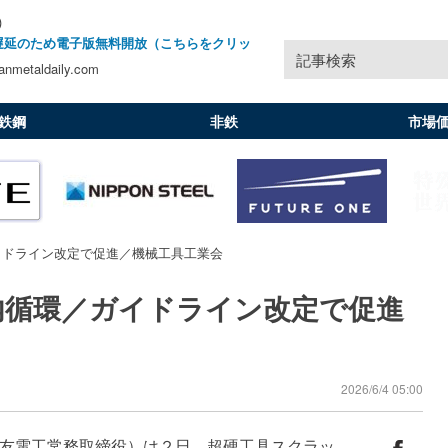
)
遅延のため電子版無料開放（こちらをクリッ
記事検索
nmetaldaily.com
鉄鋼
非鉄
市場
イドライン改定で促進／機械工具工業会
内循環／ガイドライン改定で促進
2026/6/4 05:00
友電工常務取締役）は２日、超硬工具スクラッ