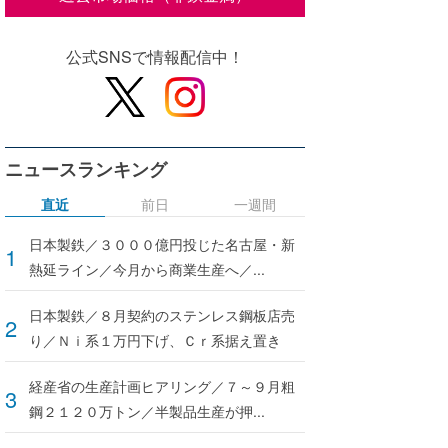
公式SNSで情報配信中！
ニュースランキング
直近
前日
一週間
日本製鉄／３０００億円投じた名古屋・新
熱延ライン／今月から商業生産へ／...
日本製鉄／８月契約のステンレス鋼板店売
り／Ｎｉ系１万円下げ、Ｃｒ系据え置き
経産省の生産計画ヒアリング／７～９月粗
鋼２１２０万トン／半製品生産が押...