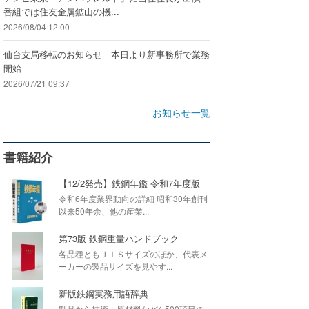
番組では住友金属鉱山の機...
2026/08/04 12:00
仙台支局移転のお知らせ 本日より新事務所で業務
開始
2026/07/21 09:37
お知らせ一覧
書籍紹介
【12/2発売】鉄鋼年鑑 令和7年度版
令和6年度業界動向の詳細 昭和30年創刊
以来50年余、他の産業...
第73版 鉄鋼重量ハンドブック
各品種ともＪＩＳサイズのほか、代表メ
ーカーの製品サイズを見やす...
新版鉄鋼実務用語辞典
製品から技術・原材料など4,500項目の