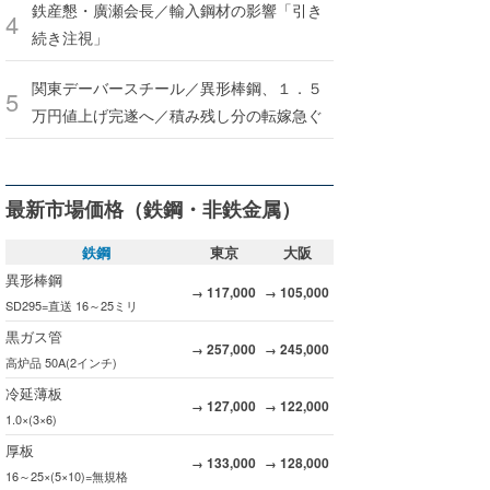
鉄産懇・廣瀬会長／輸入鋼材の影響「引き
続き注視」
関東デーバースチール／異形棒鋼、１．５
万円値上げ完遂へ／積み残し分の転嫁急ぐ
最新市場価格（鉄鋼・非鉄金属）
鉄鋼
東京
大阪
異形棒鋼
117,000
105,000
→
→
SD295=直送 16～25ミリ
黒ガス管
257,000
245,000
→
→
高炉品 50A(2インチ)
冷延薄板
127,000
122,000
→
→
1.0×(3×6)
厚板
133,000
128,000
→
→
16～25×(5×10)=無規格