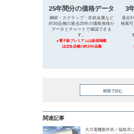
25年間分の価格データ
3
鋼材・スクラップ・非鉄金属など
過去
約50品種の過去25年の価格推移が
検索可
データとチャートで確認できま
す。
※電子版プレミアムは紙面掲載
ほぼ全品種の約240品種
紙面で読む
関連記事
大川電機製作所／福島市