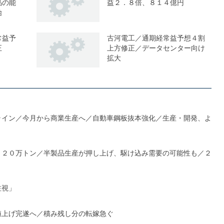
品の能
益２．８倍、８１４億円
始
常益予
古河電工／通期経常益予想４割
正
上方修正／データセンター向け
拡大
ライン／今月から商業生産へ／自動車鋼板抜本強化／生産・開発、よ
１２０万トン／半製品生産が押し上げ、駆け込み需要の可能性も／２
注視」
値上げ完遂へ／積み残し分の転嫁急ぐ