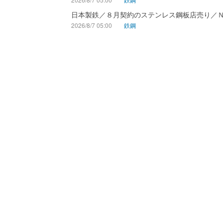
日本製鉄／８月契約のステンレス鋼板店売り／
2026/8/7 05:00
鉄鋼