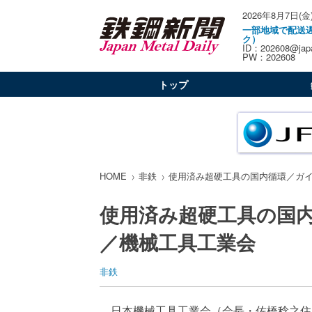
2026年8月7日(金
一部地域で配送
ク）
ID：202608@japa
PW：202608
トップ
HOME
非鉄
使用済み超硬工具の国内循環／ガ
使用済み超硬工具の国
／機械工具工業会
非鉄
日本機械工具工業会（会長・佐橋稔之住