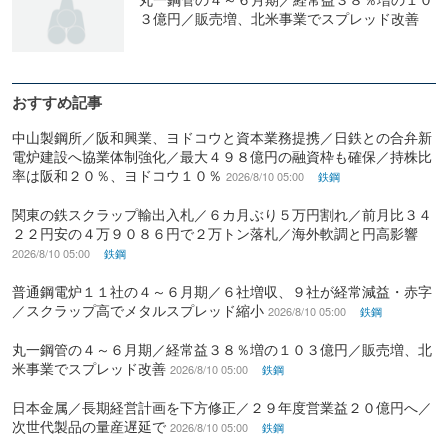
３億円／販売増、北米事業でスプレッド改善
おすすめ記事
中山製鋼所／阪和興業、ヨドコウと資本業務提携／日鉄との合弁新
電炉建設へ協業体制強化／最大４９８億円の融資枠も確保／持株比
率は阪和２０％、ヨドコウ１０％
2026/8/10 05:00
鉄鋼
関東の鉄スクラップ輸出入札／６カ月ぶり５万円割れ／前月比３４
２２円安の４万９０８６円で２万トン落札／海外軟調と円高影響
2026/8/10 05:00
鉄鋼
普通鋼電炉１１社の４～６月期／６社増収、９社が経常減益・赤字
／スクラップ高でメタルスプレッド縮小
2026/8/10 05:00
鉄鋼
丸一鋼管の４～６月期／経常益３８％増の１０３億円／販売増、北
米事業でスプレッド改善
2026/8/10 05:00
鉄鋼
日本金属／長期経営計画を下方修正／２９年度営業益２０億円へ／
次世代製品の量産遅延で
2026/8/10 05:00
鉄鋼