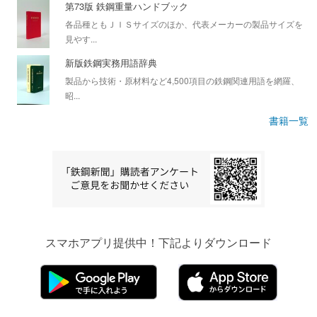
第73版 鉄鋼重量ハンドブック
各品種ともＪＩＳサイズのほか、代表メーカーの製品サイズを
見やす...
新版鉄鋼実務用語辞典
製品から技術・原材料など4,500項目の鉄鋼関連用語を網羅、
昭...
書籍一覧
スマホアプリ提供中！下記よりダウンロード