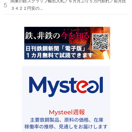
関東の鉄スクラップ輸出入札／６カ月ぶり５万円割れ／前月比
３４２２円安の...