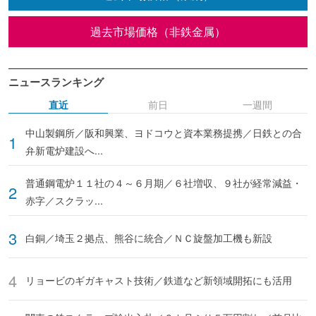
過去市場価格（非鉄金属）
ニュースランキング
直近
前日
一週間
中山製鋼所／阪和興業、ヨドコウと資本業務提携／日鉄との合
弁新電炉建設へ...
普通鋼電炉１１社の４～６月期／６社増収、９社が経常減益・
赤字／スクラッ...
白銅／埼玉２拠点、熊谷に統合／ＮＣ旋盤加工機も新設
リョービのギガキャスト技術／鉄道など新領域開拓にも活用