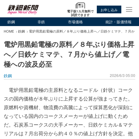
お申し込み
電子版1カ月無料で
試読できます
鉄鋼
非鉄
市場価格
統計・販価情報
HOME
鉄鋼
電炉用黒鉛電極の原料／８年ぶり価格上昇へ／日鉄ケミマテ、７月から
電炉用黒鉛電極の原料／８年ぶり価格上昇
へ／日鉄ケミマテ、７月から値上げ／電
極への波及必至
鉄鋼
2026/6/3 05:00
電炉用黒鉛電極の主原料となるニードル（針状）コーク
スの国内価格が８年ぶりに上昇する公算が強まってきた。
原燃料や資機材、物流費の高騰によって採算悪化が深刻に
なっている国内のコークスメーカーが値上げに動くため
だ。石炭系コークスの大手メーカー、日鉄ケミカル＆マテ
リアルは７月出荷分から約４０％の値上げ方針を決定。他