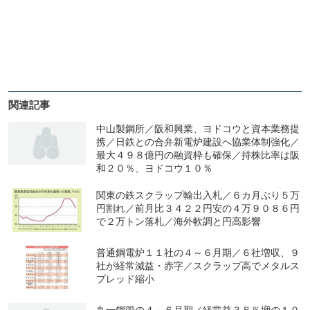
関連記事
中山製鋼所／阪和興業、ヨドコウと資本業務提
携／日鉄との合弁新電炉建設へ協業体制強化／
最大４９８億円の融資枠も確保／持株比率は阪
和２０％、ヨドコウ１０％
関東の鉄スクラップ輸出入札／６カ月ぶり５万
円割れ／前月比３４２２円安の４万９０８６円
で２万トン落札／海外軟調と円高影響
普通鋼電炉１１社の４～６月期／６社増収、９
社が経常減益・赤字／スクラップ高でメタルス
プレッド縮小
丸一鋼管の４～６月期／経常益３８％増の１０