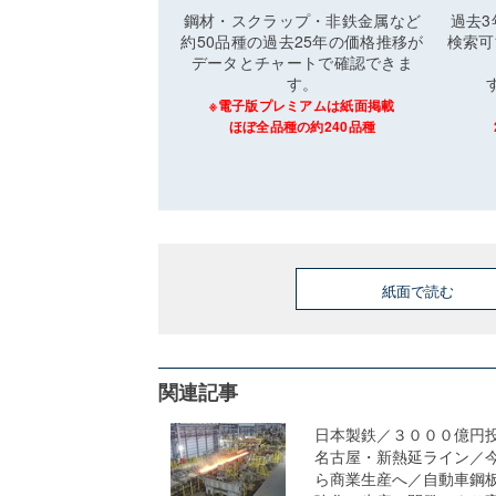
鋼材・スクラップ・非鉄金属など
過去
約50品種の過去25年の価格推移が
検索可
データとチャートで確認できま
す。
※電子版プレミアムは紙面掲載
ほぼ全品種の約240品種
紙面で読む
関連記事
日本製鉄／３０００億円
名古屋・新熱延ライン／
ら商業生産へ／自動車鋼