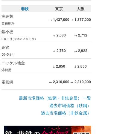
非鉄
東京
大阪
黄銅類
1,437,000
1,377,000
→
→
黄銅削粉
銅小板
2,580
2,712
→
→
2.0ミリ(365×1200ミリ)
銅管
2,760
2,922
→
→
50×5ミリ
ニッケル地金
2,850
2,850
↓
↓
溶解用
電気銅
2,310,000
2,310,000
→
→
最新市場価格（鉄鋼・非鉄金属） 一覧
過去市場価格（鉄鋼）
過去市場価格（非鉄金属）