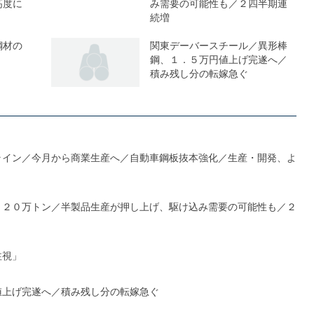
高度に
み需要の可能性も／２四半期連
続増
鋼材の
関東デーバースチール／異形棒
鋼、１．５万円値上げ完遂へ／
積み残し分の転嫁急ぐ
ライン／今月から商業生産へ／自動車鋼板抜本強化／生産・開発、よ
１２０万トン／半製品生産が押し上げ、駆け込み需要の可能性も／２
注視」
値上げ完遂へ／積み残し分の転嫁急ぐ