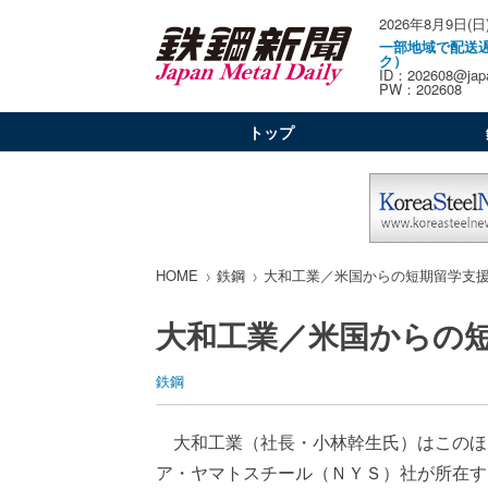
2026年8月9日(日
一部地域で配送
ク）
ID：202608@japa
PW：202608
トップ
HOME
鉄鋼
大和工業／米国からの短期留学支
大和工業／米国からの
鉄鋼
大和工業（社長・小林幹生氏）はこのほ
ア・ヤマトスチール（ＮＹＳ）社が所在す