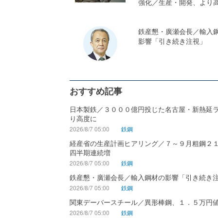
強化／生産・開発、より
鉄産懇・廣瀬会長／輸入
影響「引き続き注視」
おすすめ記事
日本製鉄／３０００億円投じた名古屋・新熱延
り高度に
2026/8/7 05:00
鉄鋼
経産省の生産計画ヒアリング／７～９月粗鋼２
四半期連続増
2026/8/7 05:00
鉄鋼
鉄産懇・廣瀬会長／輸入鋼材の影響「引き続き
2026/8/7 05:00
鉄鋼
関東デーバースチール／異形棒鋼、１．５万円
2026/8/7 05:00
鉄鋼