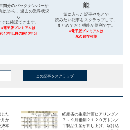
能
3年間分のバックナンバーが
能だから、過去の業界状況
気に入った記事やあとで
も
読みたい記事をスクラップして、
すぐに確認できます。
まとめておく機能が便利です。
※電子版プレミアムは
※電子版プレミアムは
2013年以降の約13年分
永久保存可能
この記事をスクラップ
投じた
経産省の生産計画ヒアリング／
今月か
７～９月粗鋼２１２０万トン／
板抜本
半製品生産が押し上げ、駆け込