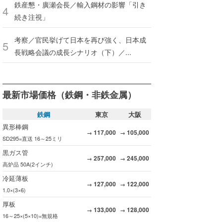
鉄産懇・廣瀬会長／輸入鋼材の影響「引き
続き注視」
考察／官民挙げて日本を再び強く、日本成
長戦略会議の成長シナリオ（下）／...
最新市場価格（鉄鋼・非鉄金属）
鉄鋼
東京
大阪
異形棒鋼
117,000
105,000
→
→
SD295=直送 16～25ミリ
黒ガス管
257,000
245,000
→
→
高炉品 50A(2インチ)
冷延薄板
127,000
122,000
→
→
1.0×(3×6)
厚板
133,000
128,000
→
→
16～25×(5×10)=無規格