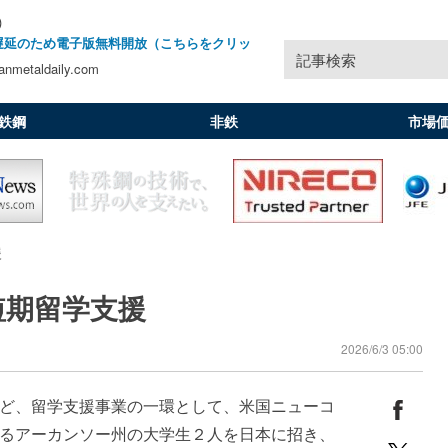
)
遅延のため電子版無料開放（こちらをクリッ
記事検索
nmetaldaily.com
鉄鋼
非鉄
市場
援
短期留学支援
2026/6/3 05:00
ど、留学支援事業の一環として、米国ニューコ
るアーカンソー州の大学生２人を日本に招き、