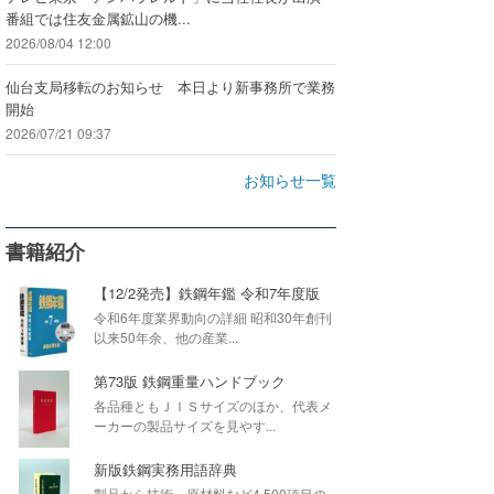
番組では住友金属鉱山の機...
2026/08/04 12:00
仙台支局移転のお知らせ 本日より新事務所で業務
開始
2026/07/21 09:37
お知らせ一覧
書籍紹介
【12/2発売】鉄鋼年鑑 令和7年度版
令和6年度業界動向の詳細 昭和30年創刊
以来50年余、他の産業...
第73版 鉄鋼重量ハンドブック
各品種ともＪＩＳサイズのほか、代表メ
ーカーの製品サイズを見やす...
新版鉄鋼実務用語辞典
製品から技術・原材料など4,500項目の