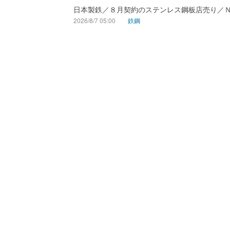
日本製鉄／８月契約のステンレス鋼板店売り／
2026/8/7 05:00
鉄鋼