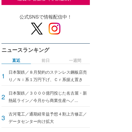
公式SNSで情報配信中！
ニュースランキング
直近
前日
一週間
日本製鉄／８月契約のステンレス鋼板店売
り／Ｎｉ系１万円下げ、Ｃｒ系据え置き
日本製鉄／３０００億円投じた名古屋・新
熱延ライン／今月から商業生産へ／...
古河電工／通期経常益予想４割上方修正／
データセンター向け拡大