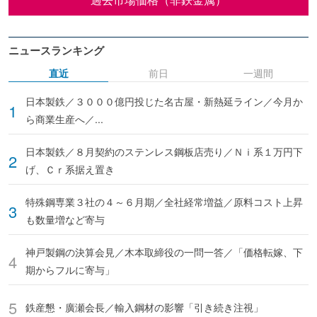
ニュースランキング
直近
前日
一週間
日本製鉄／３０００億円投じた名古屋・新熱延ライン／今月か
ら商業生産へ／...
日本製鉄／８月契約のステンレス鋼板店売り／Ｎｉ系１万円下
げ、Ｃｒ系据え置き
特殊鋼専業３社の４～６月期／全社経常増益／原料コスト上昇
も数量増など寄与
神戸製鋼の決算会見／木本取締役の一問一答／「価格転嫁、下
期からフルに寄与」
鉄産懇・廣瀬会長／輸入鋼材の影響「引き続き注視」