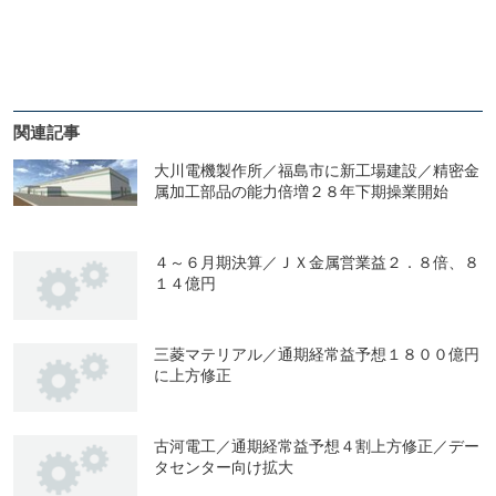
関連記事
大川電機製作所／福島市に新工場建設／精密金
属加工部品の能力倍増２８年下期操業開始
４～６月期決算／ＪＸ金属営業益２．８倍、８
１４億円
三菱マテリアル／通期経常益予想１８００億円
に上方修正
古河電工／通期経常益予想４割上方修正／デー
タセンター向け拡大