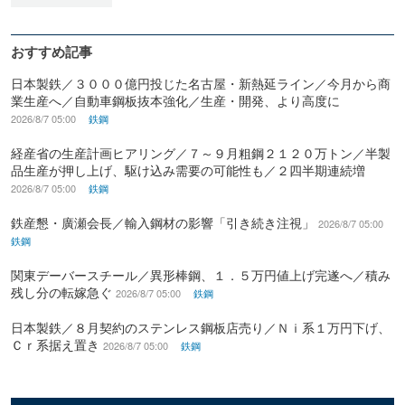
おすすめ記事
日本製鉄／３０００億円投じた名古屋・新熱延ライン／今月から商
業生産へ／自動車鋼板抜本強化／生産・開発、より高度に
2026/8/7 05:00
鉄鋼
経産省の生産計画ヒアリング／７～９月粗鋼２１２０万トン／半製
品生産が押し上げ、駆け込み需要の可能性も／２四半期連続増
2026/8/7 05:00
鉄鋼
鉄産懇・廣瀬会長／輸入鋼材の影響「引き続き注視」
2026/8/7 05:00
鉄鋼
関東デーバースチール／異形棒鋼、１．５万円値上げ完遂へ／積み
残し分の転嫁急ぐ
2026/8/7 05:00
鉄鋼
日本製鉄／８月契約のステンレス鋼板店売り／Ｎｉ系１万円下げ、
Ｃｒ系据え置き
2026/8/7 05:00
鉄鋼