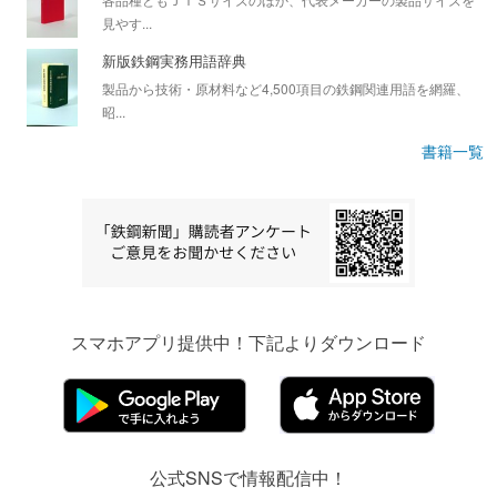
見やす...
新版鉄鋼実務用語辞典
製品から技術・原材料など4,500項目の鉄鋼関連用語を網羅、
昭...
書籍一覧
スマホアプリ提供中！下記よりダウンロード
公式SNSで情報配信中！