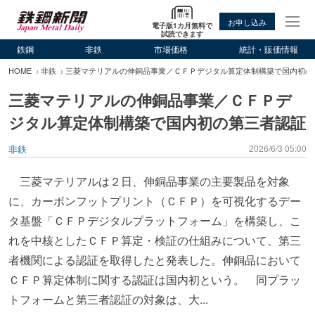
お申し込み
電子版1カ月無料で
試読できます
鉄鋼
非鉄
市場価格
統計・販価情報
HOME
非鉄
三菱マテリアルの伸銅品事業／ＣＦＰデジタル算定体制構築で国内初の
三菱マテリアルの伸銅品事業／ＣＦＰデ
ジタル算定体制構築で国内初の第三者認証
非鉄
2026/6/3 05:00
三菱マテリアルは２日、伸銅品事業の主要製品を対象
に、カーボンフットプリント（ＣＦＰ）を可視化するデー
タ基盤「ＣＦＰデジタルプラットフォーム」を構築し、こ
れを中核としたＣＦＰ算定・検証の仕組みについて、第三
者機関による認証を取得したと発表した。伸銅品において
ＣＦＰ算定体制に関する認証は国内初という。 同プラッ
トフォームと第三者認証の対象は、大...