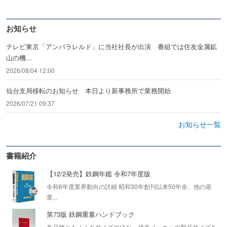
お知らせ
テレビ東京「アンパラレルド」に当社社長が出演 番組では住友金属鉱
山の機...
2026/08/04 12:00
仙台支局移転のお知らせ 本日より新事務所で業務開始
2026/07/21 09:37
お知らせ一覧
書籍紹介
【12/2発売】鉄鋼年鑑 令和7年度版
令和6年度業界動向の詳細 昭和30年創刊以来50年余、他の産
業...
第73版 鉄鋼重量ハンドブック
各品種ともＪＩＳサイズのほか、代表メーカーの製品サイズを