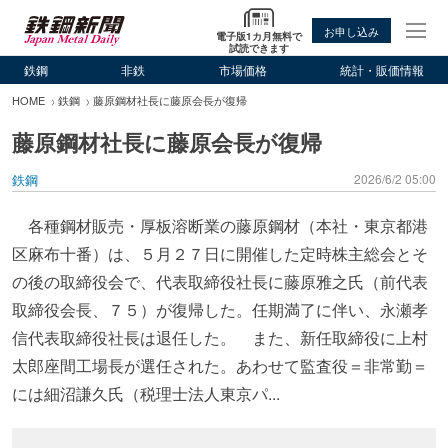
お申し込み
電子版1カ月無料で
試読できます
鉄鋼
非鉄
市場価格
統計・販価情報
HOME
鉄鋼
藤原鋼材社長に藤原会長が復帰
藤原鋼材社長に藤原会長が復帰
鉄鋼
2026/6/2 05:00
各種鋼材販売・厚板溶断業の藤原鋼材（本社・東京都港
区麻布十番）は、５月２７日に開催した定時株主総会とそ
の後の取締役会で、代表取締役社長に藤原雅之氏（前代表
取締役会長、７５）が復帰した。任期満了に伴い、永瀬孝
信代表取締役社長は退任した。 また、新任取締役に上村
太郎座間工場長が選任された。あわせて監査役＝非常勤＝
には細沼謙久氏（税理士法人東京パ...