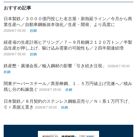
おすすめ記事
日本製鉄／３０００億円投じた名古屋・新熱延ライン／今月から商
業生産へ／自動車鋼板抜本強化／生産・開発、より高度に
2026/8/7 05:00
鉄鋼
経産省の生産計画ヒアリング／７～９月粗鋼２１２０万トン／半製
品生産が押し上げ、駆け込み需要の可能性も／２四半期連続増
2026/8/7 05:00
鉄鋼
鉄産懇・廣瀬会長／輸入鋼材の影響「引き続き注視」
2026/8/7 05:00
鉄鋼
関東デーバースチール／異形棒鋼、１．５万円値上げ完遂へ／積み
残し分の転嫁急ぐ
2026/8/7 05:00
鉄鋼
日本製鉄／８月契約のステンレス鋼板店売り／Ｎｉ系１万円下げ、
Ｃｒ系据え置き
2026/8/7 05:00
鉄鋼