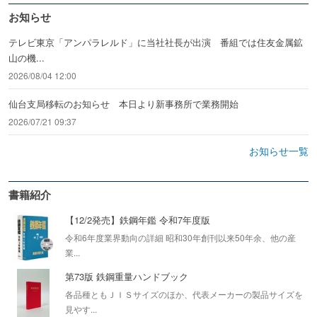
お知らせ
テレビ東京「アンパラレルド」に当社社長が出演 番組では住友金属鉱
山の機...
2026/08/04 12:00
仙台支局移転のお知らせ 本日より新事務所で業務開始
2026/07/21 09:37
お知らせ一覧
書籍紹介
【12/2発売】鉄鋼年鑑 令和7年度版
令和6年度業界動向の詳細 昭和30年創刊以来50年余、他の産
業...
第73版 鉄鋼重量ハンドブック
各品種ともＪＩＳサイズのほか、代表メーカーの製品サイズを
見やす...