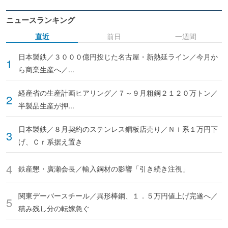
ニュースランキング
直近
前日
一週間
日本製鉄／３０００億円投じた名古屋・新熱延ライン／今月か
ら商業生産へ／...
経産省の生産計画ヒアリング／７～９月粗鋼２１２０万トン／
半製品生産が押...
日本製鉄／８月契約のステンレス鋼板店売り／Ｎｉ系１万円下
げ、Ｃｒ系据え置き
鉄産懇・廣瀬会長／輸入鋼材の影響「引き続き注視」
関東デーバースチール／異形棒鋼、１．５万円値上げ完遂へ／
積み残し分の転嫁急ぐ