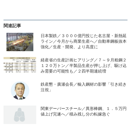
関連記事
日本製鉄／３０００億円投じた名古屋・新熱延
ライン／今月から商業生産へ／自動車鋼板抜本
強化／生産・開発、より高度に
経産省の生産計画ヒアリング／７～９月粗鋼２
１２０万トン／半製品生産が押し上げ、駆け込
み需要の可能性も／２四半期連続増
鉄産懇・廣瀬会長／輸入鋼材の影響「引き続き
注視」
関東デーバースチール／異形棒鋼、１．５万円
値上げ完遂へ／積み残し分の転嫁急ぐ