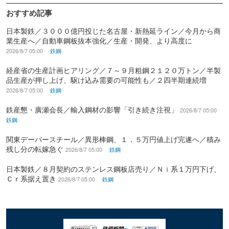
おすすめ記事
日本製鉄／３０００億円投じた名古屋・新熱延ライン／今月から商
業生産へ／自動車鋼板抜本強化／生産・開発、より高度に
2026/8/7 05:00
鉄鋼
経産省の生産計画ヒアリング／７～９月粗鋼２１２０万トン／半製
品生産が押し上げ、駆け込み需要の可能性も／２四半期連続増
2026/8/7 05:00
鉄鋼
鉄産懇・廣瀬会長／輸入鋼材の影響「引き続き注視」
2026/8/7 05:00
鉄鋼
関東デーバースチール／異形棒鋼、１．５万円値上げ完遂へ／積み
残し分の転嫁急ぐ
2026/8/7 05:00
鉄鋼
日本製鉄／８月契約のステンレス鋼板店売り／Ｎｉ系１万円下げ、
Ｃｒ系据え置き
2026/8/7 05:00
鉄鋼