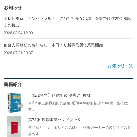
お知らせ
テレビ東京「アンパラレルド」に当社社長が出演 番組では住友金属鉱
山の機...
2026/08/04 12:00
仙台支局移転のお知らせ 本日より新事務所で業務開始
2026/07/21 09:37
お知らせ一覧
書籍紹介
【12/2発売】鉄鋼年鑑 令和7年度版
令和6年度業界動向の詳細 昭和30年創刊以来50年余、他の産
業...
第73版 鉄鋼重量ハンドブック
各品種ともＪＩＳサイズのほか、代表メーカーの製品サイズを
見やす...