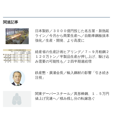
関連記事
日本製鉄／３０００億円投じた名古屋・新熱延
ライン／今月から商業生産へ／自動車鋼板抜本
強化／生産・開発、より高度に
経産省の生産計画ヒアリング／７～９月粗鋼２
１２０万トン／半製品生産が押し上げ、駆け込
み需要の可能性も／２四半期連続増
鉄産懇・廣瀬会長／輸入鋼材の影響「引き続き
注視」
関東デーバースチール／異形棒鋼、１．５万円
値上げ完遂へ／積み残し分の転嫁急ぐ