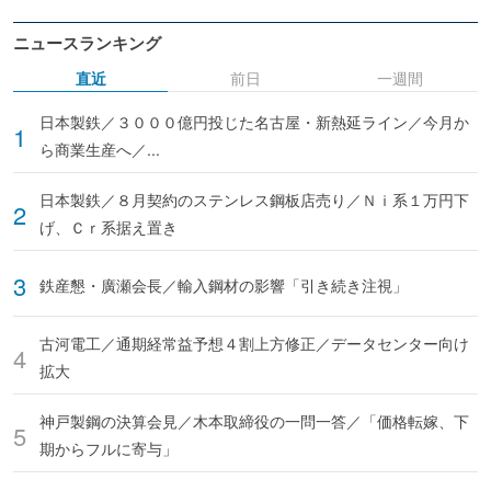
ニュースランキング
直近
前日
一週間
日本製鉄／３０００億円投じた名古屋・新熱延ライン／今月か
ら商業生産へ／...
日本製鉄／８月契約のステンレス鋼板店売り／Ｎｉ系１万円下
げ、Ｃｒ系据え置き
鉄産懇・廣瀬会長／輸入鋼材の影響「引き続き注視」
古河電工／通期経常益予想４割上方修正／データセンター向け
拡大
神戸製鋼の決算会見／木本取締役の一問一答／「価格転嫁、下
期からフルに寄与」