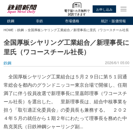
お申し込み
電子版1カ月無料で
試読できます
鉄鋼
非鉄
市場価格
統計・販価情報
HOME
鉄鋼
全国厚板シヤリング工業組合／新理事長に里氏（ワコースチール社長）
全国厚板シヤリング工業組合／新理事長に
里氏（ワコースチール社長）
鉄鋼
2026/6/1 05:00
全国厚板シヤリング工業組合は５月２９日に第５１回通
常総会を都内のグランドニッコー東京台場で開催し、任期
満了に伴う役員改選で新理事長に里嘉郎理事（ワコースチ
ール社長）を選出した。 里新理事長は、組合中核事業を
担う「取引適正化委員会」の委員長も兼務する。 ２０２
４年５月の就任から１期２年にわたって理事長を務めた中
島克英氏（日鉄神鋼シャーリング副...