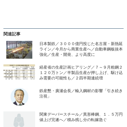
関連記事
日本製鉄／３０００億円投じた名古屋・新熱延
ライン／今月から商業生産へ／自動車鋼板抜本
強化／生産・開発、より高度に
経産省の生産計画ヒアリング／７～９月粗鋼２
１２０万トン／半製品生産が押し上げ、駆け込
み需要の可能性も／２四半期連続増
鉄産懇・廣瀬会長／輸入鋼材の影響「引き続き
注視」
関東デーバースチール／異形棒鋼、１．５万円
値上げ完遂へ／積み残し分の転嫁急ぐ