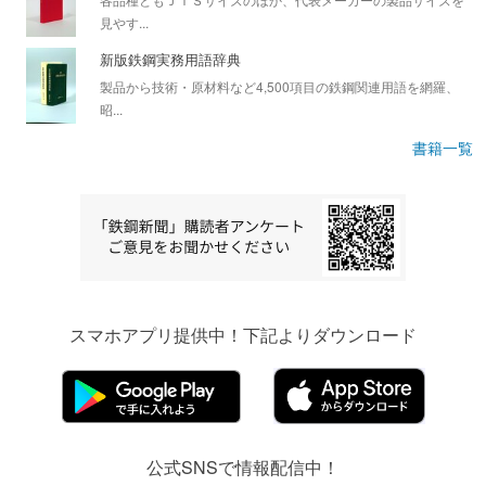
見やす...
新版鉄鋼実務用語辞典
製品から技術・原材料など4,500項目の鉄鋼関連用語を網羅、
昭...
書籍一覧
スマホアプリ提供中！下記よりダウンロード
公式SNSで情報配信中！