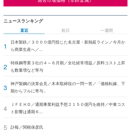
ニュースランキング
直近
前日
一週間
日本製鉄／３０００億円投じた名古屋・新熱延ライン／今月か
ら商業生産へ／...
特殊鋼専業３社の４～６月期／全社経常増益／原料コスト上昇
も数量増など寄与
神戸製鋼の決算会見／木本取締役の一問一答／「価格転嫁、下
期からフルに寄与」
ＪＦＥＨＤ／通期事業利益予想２１５０億円を維持／中東コス
ト影響は通期６...
訃報／関根保彦氏