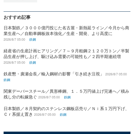
おすすめ記事
日本製鉄／３０００億円投じた名古屋・新熱延ライン／今月から商
業生産へ／自動車鋼板抜本強化／生産・開発、より高度に
2026/8/7 05:00
鉄鋼
経産省の生産計画ヒアリング／７～９月粗鋼２１２０万トン／半製
品生産が押し上げ、駆け込み需要の可能性も／２四半期連続増
2026/8/7 05:00
鉄鋼
鉄産懇・廣瀬会長／輸入鋼材の影響「引き続き注視」
2026/8/7 05:00
鉄鋼
関東デーバースチール／異形棒鋼、１．５万円値上げ完遂へ／積み
残し分の転嫁急ぐ
2026/8/7 05:00
鉄鋼
日本製鉄／８月契約のステンレス鋼板店売り／Ｎｉ系１万円下げ、
Ｃｒ系据え置き
2026/8/7 05:00
鉄鋼