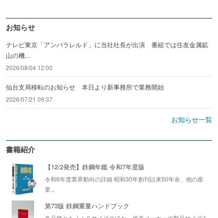
お知らせ
テレビ東京「アンパラレルド」に当社社長が出演 番組では住友金属鉱
山の機...
2026/08/04 12:00
仙台支局移転のお知らせ 本日より新事務所で業務開始
2026/07/21 09:37
お知らせ一覧
書籍紹介
【12/2発売】鉄鋼年鑑 令和7年度版
令和6年度業界動向の詳細 昭和30年創刊以来50年余、他の産
業...
第73版 鉄鋼重量ハンドブック
各品種ともＪＩＳサイズのほか、代表メーカーの製品サイズを