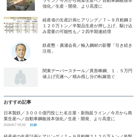
強化／生産・開発、より高度に
経産省の生産計画ヒアリング／７～９月粗鋼２
１２０万トン／半製品生産が押し上げ、駆け込
み需要の可能性も／２四半期連続増
鉄産懇・廣瀬会長／輸入鋼材の影響「引き続き
注視」
関東デーバースチール／異形棒鋼、１．５万円
値上げ完遂へ／積み残し分の転嫁急ぐ
おすすめ記事
日本製鉄／３０００億円投じた名古屋・新熱延ライン／今月から商
業生産へ／自動車鋼板抜本強化／生産・開発、より高度に
2026/8/7 05:00
鉄鋼
経産省の生産計画ヒアリング／７～９月粗鋼２１２０万トン／半製