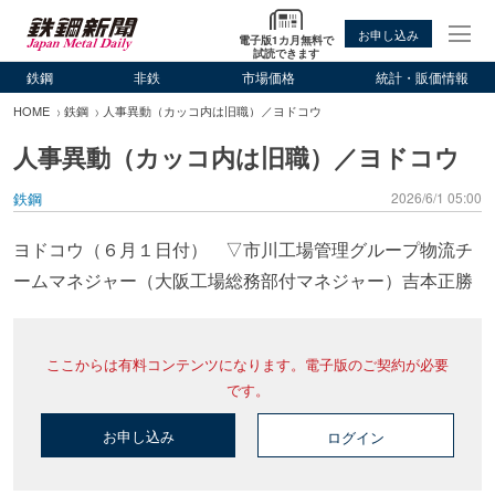
お申し込み
電子版1カ月無料で
試読できます
鉄鋼
非鉄
市場価格
統計・販価情報
HOME
鉄鋼
人事異動（カッコ内は旧職）／ヨドコウ
人事異動（カッコ内は旧職）／ヨドコウ
鉄鋼
2026/6/1 05:00
ヨドコウ（６月１日付） ▽市川工場管理グループ物流チ
ームマネジャー（大阪工場総務部付マネジャー）吉本正勝
ここからは有料コンテンツになります。電子版のご契約が必要
です。
お申し込み
ログイン