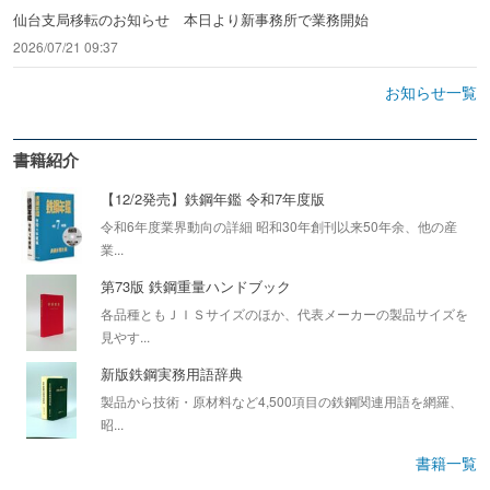
仙台支局移転のお知らせ 本日より新事務所で業務開始
2026/07/21 09:37
お知らせ一覧
書籍紹介
【12/2発売】鉄鋼年鑑 令和7年度版
令和6年度業界動向の詳細 昭和30年創刊以来50年余、他の産
業...
第73版 鉄鋼重量ハンドブック
各品種ともＪＩＳサイズのほか、代表メーカーの製品サイズを
見やす...
新版鉄鋼実務用語辞典
製品から技術・原材料など4,500項目の鉄鋼関連用語を網羅、
昭...
書籍一覧