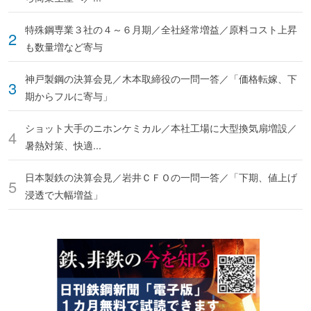
特殊鋼専業３社の４～６月期／全社経常増益／原料コスト上昇
も数量増など寄与
神戸製鋼の決算会見／木本取締役の一問一答／「価格転嫁、下
期からフルに寄与」
ショット大手のニホンケミカル／本社工場に大型換気扇増設／
暑熱対策、快適...
日本製鉄の決算会見／岩井ＣＦＯの一問一答／「下期、値上げ
浸透で大幅増益」