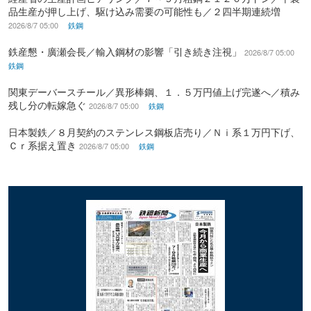
品生産が押し上げ、駆け込み需要の可能性も／２四半期連続増
2026/8/7 05:00
鉄鋼
鉄産懇・廣瀬会長／輸入鋼材の影響「引き続き注視」
2026/8/7 05:00
鉄鋼
関東デーバースチール／異形棒鋼、１．５万円値上げ完遂へ／積み
残し分の転嫁急ぐ
2026/8/7 05:00
鉄鋼
日本製鉄／８月契約のステンレス鋼板店売り／Ｎｉ系１万円下げ、
Ｃｒ系据え置き
2026/8/7 05:00
鉄鋼