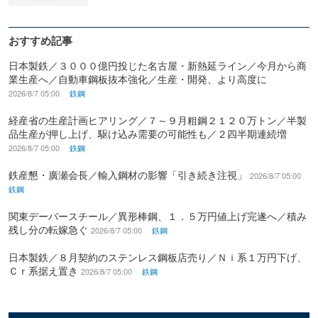
おすすめ記事
日本製鉄／３０００億円投じた名古屋・新熱延ライン／今月から商
業生産へ／自動車鋼板抜本強化／生産・開発、より高度に
2026/8/7 05:00
鉄鋼
経産省の生産計画ヒアリング／７～９月粗鋼２１２０万トン／半製
品生産が押し上げ、駆け込み需要の可能性も／２四半期連続増
2026/8/7 05:00
鉄鋼
鉄産懇・廣瀬会長／輸入鋼材の影響「引き続き注視」
2026/8/7 05:00
鉄鋼
関東デーバースチール／異形棒鋼、１．５万円値上げ完遂へ／積み
残し分の転嫁急ぐ
2026/8/7 05:00
鉄鋼
日本製鉄／８月契約のステンレス鋼板店売り／Ｎｉ系１万円下げ、
Ｃｒ系据え置き
2026/8/7 05:00
鉄鋼