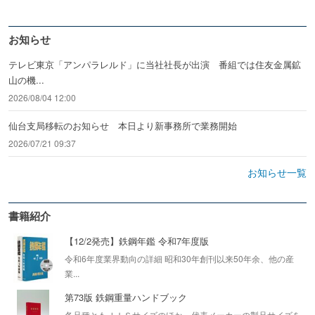
お知らせ
テレビ東京「アンパラレルド」に当社社長が出演 番組では住友金属鉱
山の機...
2026/08/04 12:00
仙台支局移転のお知らせ 本日より新事務所で業務開始
2026/07/21 09:37
お知らせ一覧
書籍紹介
【12/2発売】鉄鋼年鑑 令和7年度版
令和6年度業界動向の詳細 昭和30年創刊以来50年余、他の産
業...
第73版 鉄鋼重量ハンドブック
各品種ともＪＩＳサイズのほか、代表メーカーの製品サイズを