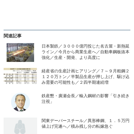
関連記事
日本製鉄／３０００億円投じた名古屋・新熱延
ライン／今月から商業生産へ／自動車鋼板抜本
強化／生産・開発、より高度に
経産省の生産計画ヒアリング／７～９月粗鋼２
１２０万トン／半製品生産が押し上げ、駆け込
み需要の可能性も／２四半期連続増
鉄産懇・廣瀬会長／輸入鋼材の影響「引き続き
注視」
関東デーバースチール／異形棒鋼、１．５万円
値上げ完遂へ／積み残し分の転嫁急ぐ