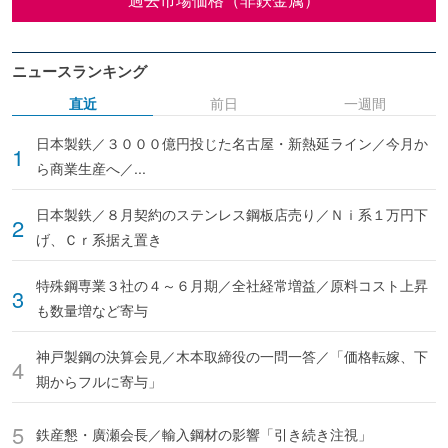
ニュースランキング
直近
前日
一週間
日本製鉄／３０００億円投じた名古屋・新熱延ライン／今月か
ら商業生産へ／...
日本製鉄／８月契約のステンレス鋼板店売り／Ｎｉ系１万円下
げ、Ｃｒ系据え置き
特殊鋼専業３社の４～６月期／全社経常増益／原料コスト上昇
も数量増など寄与
神戸製鋼の決算会見／木本取締役の一問一答／「価格転嫁、下
期からフルに寄与」
鉄産懇・廣瀬会長／輸入鋼材の影響「引き続き注視」