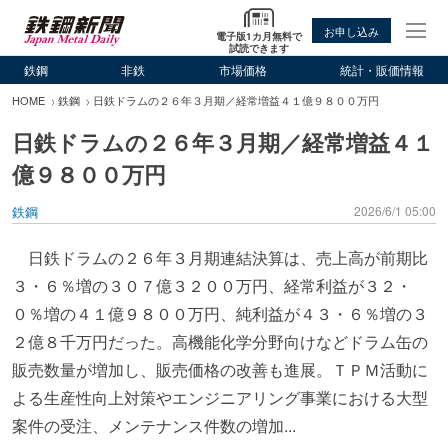
お申し込み
電子版1カ月無料で
試読できます
鉄鋼
非鉄
市場価格
統計・販価情報
HOME
鉄鋼
日鉄ドラムの２６年３月期／経常増益４１億９８００万円
日鉄ドラムの２６年３月期／経常増益４１
億９８００万円
鉄鋼
2026/6/1 05:00
日鉄ドラムの２６年３月期連結決算は、売上高が前期比
３・６％増の３０７億３２００万円、経常利益が３２・
０％増の４１億９８００万円、純利益が４３・６％増の３
２億８千万円だった。高機能化学分野向けなどドラム缶の
販売数量が増加し、販売価格の改善も進展。ＴＰＭ活動に
よる生産性向上対策やエンジニアリング事業における大型
案件の受注、メンテナンス件数の増加...