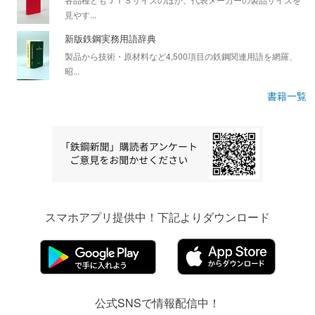
見やす...
新版鉄鋼実務用語辞典
製品から技術・原材料など4,500項目の鉄鋼関連用語を網羅、
昭...
書籍一覧
スマホアプリ提供中！下記よりダウンロード
公式SNSで情報配信中！