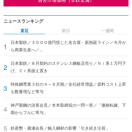
ニュースランキング
直近
前日
一週間
日本製鉄／３０００億円投じた名古屋・新熱延ライン／今月か
ら商業生産へ／...
日本製鉄／８月契約のステンレス鋼板店売り／Ｎｉ系１万円下
げ、Ｃｒ系据え置き
特殊鋼専業３社の４～６月期／全社経常増益／原料コスト上昇
も数量増など寄与
神戸製鋼の決算会見／木本取締役の一問一答／「価格転嫁、下
期からフルに寄与」
鉄産懇・廣瀬会長／輸入鋼材の影響「引き続き注視」