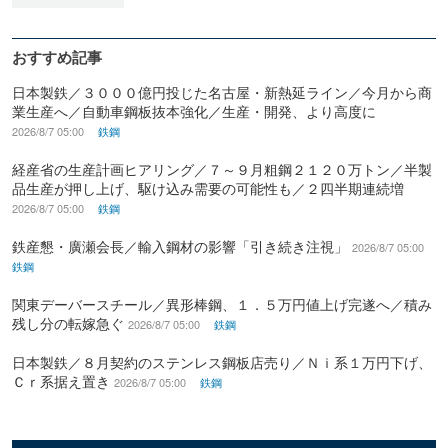
おすすめ記事
日本製鉄／３０００億円投じた名古屋・新熱延ライン／今月から商
業生産へ／自動車鋼板抜本強化／生産・開発、より高度に
2026/8/7 05:00
鉄鋼
経産省の生産計画ヒアリング／７～９月粗鋼２１２０万トン／半製
品生産が押し上げ、駆け込み需要の可能性も／２四半期連続増
2026/8/7 05:00
鉄鋼
鉄産懇・廣瀬会長／輸入鋼材の影響「引き続き注視」
2026/8/7 05:00
鉄鋼
関東デーバースチール／異形棒鋼、１．５万円値上げ完遂へ／積み
残し分の転嫁急ぐ
2026/8/7 05:00
鉄鋼
日本製鉄／８月契約のステンレス鋼板店売り／Ｎｉ系１万円下げ、
Ｃｒ系据え置き
2026/8/7 05:00
鉄鋼