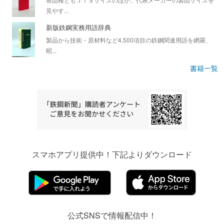
見やす...
新版鉄鋼実務用語辞典
製品から技術・原材料など4,500項目の鉄鋼関連用語を網羅、
昭...
書籍一覧
スマホアプリ提供中！下記よりダウンロード
公式SNSで情報配信中！