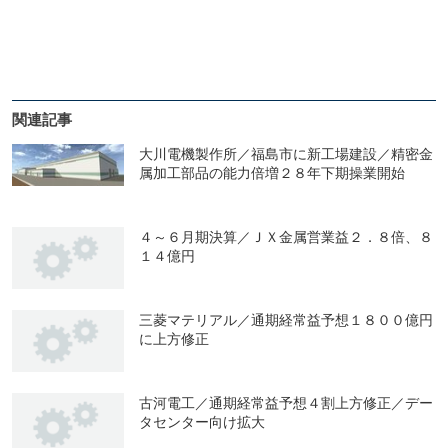
関連記事
大川電機製作所／福島市に新工場建設／精密金
属加工部品の能力倍増２８年下期操業開始
４～６月期決算／ＪＸ金属営業益２．８倍、８
１４億円
三菱マテリアル／通期経常益予想１８００億円
に上方修正
古河電工／通期経常益予想４割上方修正／デー
タセンター向け拡大