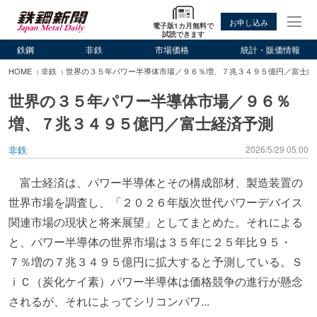
お申し込み
電子版1カ月無料で
試読できます
鉄鋼
非鉄
市場価格
統計・販価情報
HOME
非鉄
世界の３５年パワー半導体市場／９６％増、７兆３４９５億円／富士経
世界の３５年パワー半導体市場／９６％
増、７兆３４９５億円／富士経済予測
非鉄
2026/5/29 05:00
富士経済は、パワー半導体とその構成部材、製造装置の
世界市場を調査し、「２０２６年版次世代パワーデバイス
関連市場の現状と将来展望」としてまとめた。それによる
と、パワー半導体の世界市場は３５年に２５年比９５・
７％増の７兆３４９５億円に拡大すると予測している。Ｓ
ｉＣ（炭化ケイ素）パワー半導体は価格競争の進行が懸念
されるが、それによってシリコンパワ...