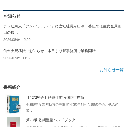
お知らせ
テレビ東京「アンパラレルド」に当社社長が出演 番組では住友金属鉱
山の機...
2026/08/04 12:00
仙台支局移転のお知らせ 本日より新事務所で業務開始
2026/07/21 09:37
お知らせ一覧
書籍紹介
【12/2発売】鉄鋼年鑑 令和7年度版
令和6年度業界動向の詳細 昭和30年創刊以来50年余、他の産
業...
第73版 鉄鋼重量ハンドブック
各品種ともＪＩＳサイズのほか、代表メーカーの製品サイズを