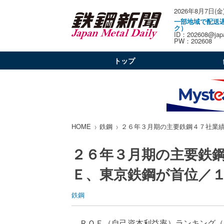
2026年8月7日(金
一部地域で配送
ク）
ID：202608@japa
PW：202608
トップ
HOME
鉄鋼
２６年３月期の主要鉄鋼４７社業
２６年３月期の主要鉄
Ｅ、東京鉄鋼が首位／
鉄鋼
ＲＯＥ（自己資本利益率）ランキング（