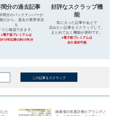
年間分の過去記事
好評なスクラップ機
能
3年間分のバックナンバーが
能だから、過去の業界状況
気に入った記事やあとで
も
読みたい記事をスクラップして、
すぐに確認できます。
まとめておく機能が便利です。
※電子版プレミアムは
※電子版プレミアムは
2013年以降の約13年分
永久保存可能
この記事をスクラップ
投じた
経産省の生産計画ヒアリング／