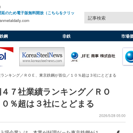
)
遅延のため電子版無料開放（こちらをクリッ
記事検索
nmetaldaily.com
鉄鋼
非鉄
市場
績ランキング／ＲＯＥ、東京鉄鋼が首位／１０％超は３社にとどまる
鋼４７社業績ランキング／ＲＯ
１０％超は３社にとどまる
2026/5/28 05:00
上場企業）は、本業が好調だった東京鉄鋼が１