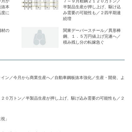
今月か
７～９月粗鋼２１２０万トン／
板抜本
半製品生産が押し上げ、駆け込
高度に
み需要の可能性も／２四半期連
続増
鋼材の
関東デーバースチール／異形棒
鋼、１．５万円値上げ完遂へ／
積み残し分の転嫁急ぐ
ライン／今月から商業生産へ／自動車鋼板抜本強化／生産・開発、よ
１２０万トン／半製品生産が押し上げ、駆け込み需要の可能性も／２
注視」