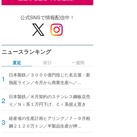
公式SNSで情報配信中！
ニュースランキング
直近
前日
一週間
日本製鉄／３０００億円投じた名古屋・新
熱延ライン／今月から商業生産へ／...
日本製鉄／８月契約のステンレス鋼板店売
り／Ｎｉ系１万円下げ、Ｃｒ系据え置き
経産省の生産計画ヒアリング／７～９月粗
鋼２１２０万トン／半製品生産が押...