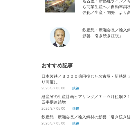
名古屋・新熱延ライン／
ら商業生産へ／自動車鋼
強化／生産・開発、より
鉄産懇・廣瀬会長／輸入
影響「引き続き注視」
おすすめ記事
日本製鉄／３０００億円投じた名古屋・新熱延
り高度に
2026/8/7 05:00
鉄鋼
経産省の生産計画ヒアリング／７～９月粗鋼２
四半期連続増
2026/8/7 05:00
鉄鋼
鉄産懇・廣瀬会長／輸入鋼材の影響「引き続き
2026/8/7 05:00
鉄鋼