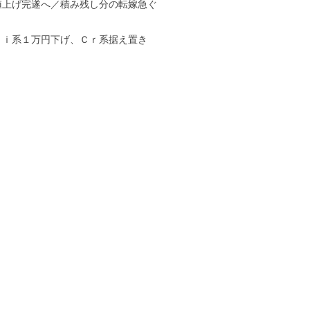
値上げ完遂へ／積み残し分の転嫁急ぐ
Ｎｉ系１万円下げ、Ｃｒ系据え置き