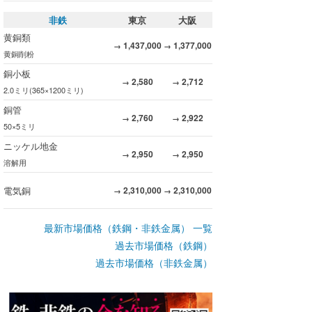
非鉄
東京
大阪
黄銅類
1,437,000
1,377,000
→
→
黄銅削粉
銅小板
2,580
2,712
→
→
2.0ミリ(365×1200ミリ)
銅管
2,760
2,922
→
→
50×5ミリ
ニッケル地金
2,950
2,950
→
→
溶解用
電気銅
2,310,000
2,310,000
→
→
最新市場価格（鉄鋼・非鉄金属） 一覧
過去市場価格（鉄鋼）
過去市場価格（非鉄金属）