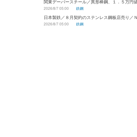
関東デーバースチール／異形棒鋼、１．５万円
2026/8/7 05:00
鉄鋼
日本製鉄／８月契約のステンレス鋼板店売り／
2026/8/7 05:00
鉄鋼