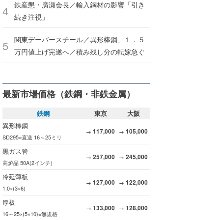
鉄産懇・廣瀬会長／輸入鋼材の影響「引き
続き注視」
関東デーバースチール／異形棒鋼、１．５
万円値上げ完遂へ／積み残し分の転嫁急ぐ
最新市場価格（鉄鋼・非鉄金属）
鉄鋼
東京
大阪
異形棒鋼
117,000
105,000
→
→
SD295=直送 16～25ミリ
黒ガス管
257,000
245,000
→
→
高炉品 50A(2インチ)
冷延薄板
127,000
122,000
→
→
1.0×(3×6)
厚板
133,000
128,000
→
→
16～25×(5×10)=無規格