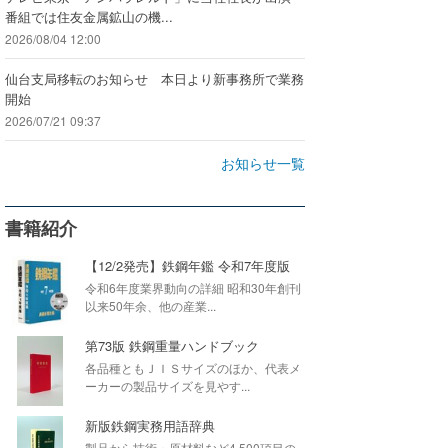
番組では住友金属鉱山の機...
2026/08/04 12:00
仙台支局移転のお知らせ 本日より新事務所で業務
開始
2026/07/21 09:37
お知らせ一覧
書籍紹介
【12/2発売】鉄鋼年鑑 令和7年度版
令和6年度業界動向の詳細 昭和30年創刊
以来50年余、他の産業...
第73版 鉄鋼重量ハンドブック
各品種ともＪＩＳサイズのほか、代表メ
ーカーの製品サイズを見やす...
新版鉄鋼実務用語辞典
製品から技術・原材料など4,500項目の