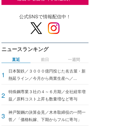
公式SNSで情報配信中！
ニュースランキング
直近
前日
一週間
日本製鉄／３０００億円投じた名古屋・新
熱延ライン／今月から商業生産へ／...
特殊鋼専業３社の４～６月期／全社経常増
益／原料コスト上昇も数量増など寄与
神戸製鋼の決算会見／木本取締役の一問一
答／「価格転嫁、下期からフルに寄与」