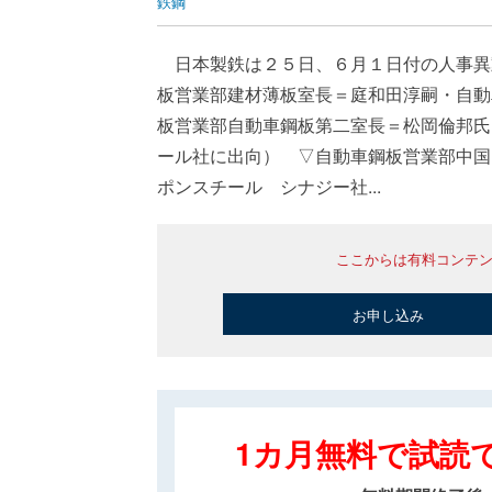
鉄鋼
日本製鉄は２５日、６月１日付の人事異
板営業部建材薄板室長＝庭和田淳嗣・自動
板営業部自動車鋼板第二室長＝松岡倫邦氏
ール社に出向） ▽自動車鋼板営業部中国
ポンスチール シナジー社...
ここからは有料コンテ
お申し込み
1カ月無料で試読