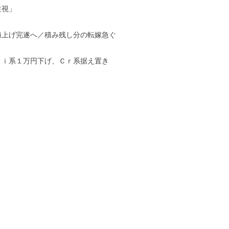
注視」
値上げ完遂へ／積み残し分の転嫁急ぐ
Ｎｉ系１万円下げ、Ｃｒ系据え置き