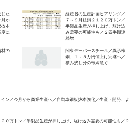
投じた
経産省の生産計画ヒアリング／
今月か
７～９月粗鋼２１２０万トン／
板抜本
半製品生産が押し上げ、駆け込
高度に
み需要の可能性も／２四半期連
続増
鋼材の
関東デーバースチール／異形棒
鋼、１．５万円値上げ完遂へ／
積み残し分の転嫁急ぐ
ライン／今月から商業生産へ／自動車鋼板抜本強化／生産・開発、よ
１２０万トン／半製品生産が押し上げ、駆け込み需要の可能性も／２