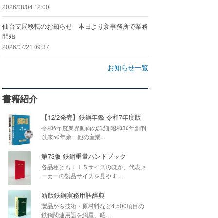
2026/08/04 12:00
仙台支局移転のお知らせ 本日より新事務所で業務
開始
2026/07/21 09:37
お知らせ一覧
書籍紹介
【12/2発売】鉄鋼年鑑 令和7年度版
令和6年度業界動向の詳細 昭和30年創刊
以来50年余、他の産業...
第73版 鉄鋼重量ハンドブック
各品種ともＪＩＳサイズのほか、代表メ
ーカーの製品サイズを見やす...
新版鉄鋼実務用語辞典
製品から技術・原材料など4,500項目の
鉄鋼関連用語を網羅、昭...