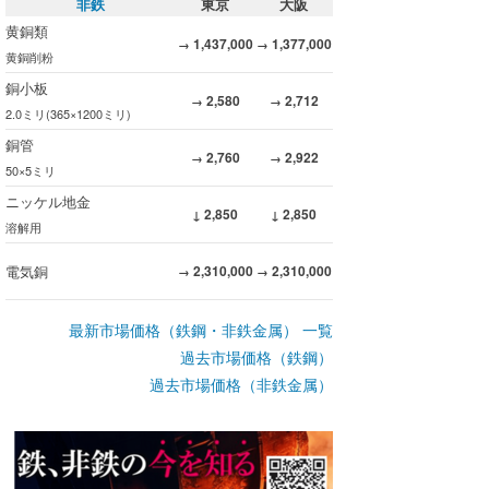
非鉄
東京
大阪
黄銅類
1,437,000
1,377,000
→
→
黄銅削粉
銅小板
2,580
2,712
→
→
2.0ミリ(365×1200ミリ)
銅管
2,760
2,922
→
→
50×5ミリ
ニッケル地金
2,850
2,850
↓
↓
溶解用
電気銅
2,310,000
2,310,000
→
→
最新市場価格（鉄鋼・非鉄金属） 一覧
過去市場価格（鉄鋼）
過去市場価格（非鉄金属）