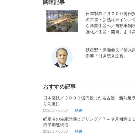
関連記事
日本製鉄／３０００億円
名古屋・新熱延ライン／
ら商業生産へ／自動車鋼
強化／生産・開発、より
鉄産懇・廣瀬会長／輸入
影響「引き続き注視」
おすすめ記事
日本製鉄／３０００億円投じた名古屋・新熱延
り高度に
2026/8/7 05:00
鉄鋼
経産省の生産計画ヒアリング／７～９月粗鋼２
四半期連続増
2026/8/7 05:00
鉄鋼