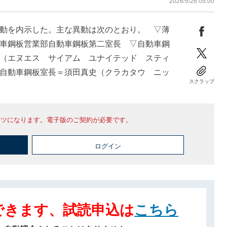
2026/5/26 05:00
動を内示した。主な異動は次のとおり。 ▽薄
車鋼板営業部自動車鋼板第二室長 ▽自動車鋼
（エヌエス サイアム ユナイテッド スティ
自動車鋼板室長＝須田真史（クラカタウ ニッ
スクラップ
ンツになります。電子版のご契約が必要です。
ログイン
できます、試読申込は
こちら