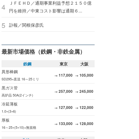
ＪＦＥＨＤ／通期事業利益予想２１５０億
円を維持／中東コスト影響は通期６...
訃報／関根保彦氏
最新市場価格（鉄鋼・非鉄金属）
鉄鋼
東京
大阪
異形棒鋼
117,000
105,000
→
→
SD295=直送 16～25ミリ
黒ガス管
257,000
245,000
→
→
高炉品 50A(2インチ)
冷延薄板
127,000
122,000
→
→
1.0×(3×6)
厚板
133,000
128,000
→
→
16～25×(5×10)=無規格