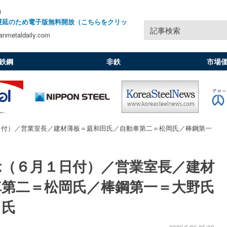
)
遅延のため電子版無料開放（こちらをクリッ
記事検索
nmetaldaily.com
鉄鋼
非鉄
市場
日付）／営業室長／建材薄板＝庭和田氏／自動車第二＝松岡氏／棒鋼第一
示（６月１日付）／営業室長／建材
車第二＝松岡氏／棒鋼第一＝大野氏
田氏