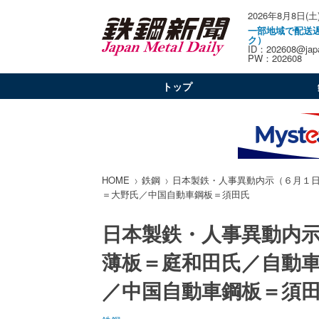
2026年8月8日(土
一部地域で配送
ク）
ID：202608@japa
PW：202608
トップ
HOME
鉄鋼
日本製鉄・人事異動内示（６月１
＝大野氏／中国自動車鋼板＝須田氏
日本製鉄・人事異動内
薄板＝庭和田氏／自動
／中国自動車鋼板＝須