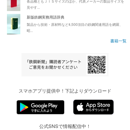
各品種ともＪＩＳサイズのほか、代表メーカーの製品サイズを
見やす...
新版鉄鋼実務用語辞典
製品から技術・原材料など4,500項目の鉄鋼関連用語を網羅、
昭...
書籍一覧
スマホアプリ提供中！下記よりダウンロード
公式SNSで情報配信中！