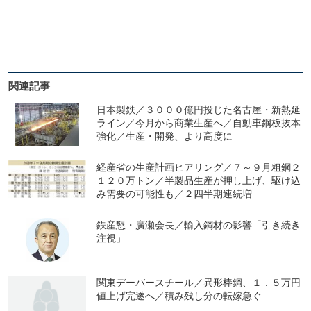
関連記事
日本製鉄／３０００億円投じた名古屋・新熱延
ライン／今月から商業生産へ／自動車鋼板抜本
強化／生産・開発、より高度に
経産省の生産計画ヒアリング／７～９月粗鋼２
１２０万トン／半製品生産が押し上げ、駆け込
み需要の可能性も／２四半期連続増
鉄産懇・廣瀬会長／輸入鋼材の影響「引き続き
注視」
関東デーバースチール／異形棒鋼、１．５万円
値上げ完遂へ／積み残し分の転嫁急ぐ