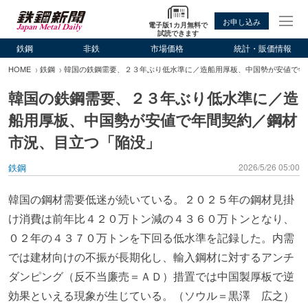
お申し込み
電子版1カ月無料で
試読できます
鉄鋼
非鉄
市場価格
統計・販価情報
HOME
鉄鋼
韓国の鉄鋼需要、２３年ぶり低水準に／造船用厚板、中国勢が安値で年
韓国の鉄鋼需要、２３年ぶり低水準に／造
船用厚板、中国勢が安値で年間契約／鋼材
市況、目立つ「陥没」
鉄鋼
2026/5/26 05:00
韓国の鋼材需要低迷が続いている。２０２５年の鋼材見掛
け消費は前年比４２０万トン減の４３６０万トンとなり、
０２年の４３７０万トンを下回る低水準を記録した。内需
では建材向けの不振が長期化し、輸入鋼材に対するアンチ
ダンピング（反不当廉売＝ＡＤ）措置では中国製厚板で逆
効果といえる現象が生じている。（ソウル＝黒澤 広之）