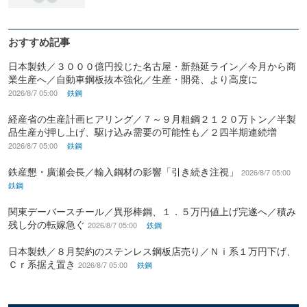
おすすめ記事
日本製鉄／３０００億円投じた名古屋・新熱延ライン／今月から商
業生産へ／自動車鋼板抜本強化／生産・開発、より高度に
2026/8/7 05:00
鉄鋼
経産省の生産計画ヒアリング／７～９月粗鋼２１２０万トン／半製
品生産が押し上げ、駆け込み需要の可能性も／２四半期連続増
2026/8/7 05:00
鉄鋼
鉄産懇・廣瀬会長／輸入鋼材の影響「引き続き注視」
2026/8/7 05:00
鉄鋼
関東デーバースチール／異形棒鋼、１．５万円値上げ完遂へ／積み
残し分の転嫁急ぐ
2026/8/7 05:00
鉄鋼
日本製鉄／８月契約のステンレス鋼板店売り／Ｎｉ系１万円下げ、
Ｃｒ系据え置き
2026/8/7 05:00
鉄鋼