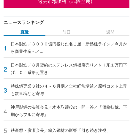
過去市場価格（非鉄金属）
ニュースランキング
直近
前日
一週間
日本製鉄／３０００億円投じた名古屋・新熱延ライン／今月か
ら商業生産へ／...
日本製鉄／８月契約のステンレス鋼板店売り／Ｎｉ系１万円下
げ、Ｃｒ系据え置き
特殊鋼専業３社の４～６月期／全社経常増益／原料コスト上昇
も数量増など寄与
神戸製鋼の決算会見／木本取締役の一問一答／「価格転嫁、下
期からフルに寄与」
鉄産懇・廣瀬会長／輸入鋼材の影響「引き続き注視」