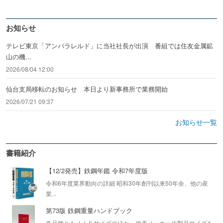
お知らせ
テレビ東京「アンパラレルド」に当社社長が出演 番組では住友金属鉱
山の機...
2026/08/04 12:00
仙台支局移転のお知らせ 本日より新事務所で業務開始
2026/07/21 09:37
お知らせ一覧
書籍紹介
【12/2発売】鉄鋼年鑑 令和7年度版
令和6年度業界動向の詳細 昭和30年創刊以来50年余、他の産
業...
第73版 鉄鋼重量ハンドブック
各品種ともＪＩＳサイズのほか、代表メーカーの製品サイズを