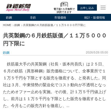
お申し込み
電子版1カ月無料で
試読できます
鉄鋼
非鉄
市場価格
統計・販価情報
HOME
鉄鋼
共英製鋼の６月鉄筋販価／１１万５０００円下限に
共英製鋼の６月鉄筋販価／１１万５０００
円下限に
鉄鋼
2026/5/26 05:00
鉄筋最大手の共英製鋼（社長・坂本尚吾氏）は２５日、
６月の鉄筋（異形棒鋼）販売価格について、全事業所で１
１万５千円を下限とする販売を徹底する、と発表した。同
社は３月、中東情勢の緊迫化でコスト動向が不透明となっ
たためオファー止めを実施。その後、計１万５千円値上げ
し、前月は１１万５千円を下限とした販売を徹底するとし
た。今月もこの販売方針を徹底し、...