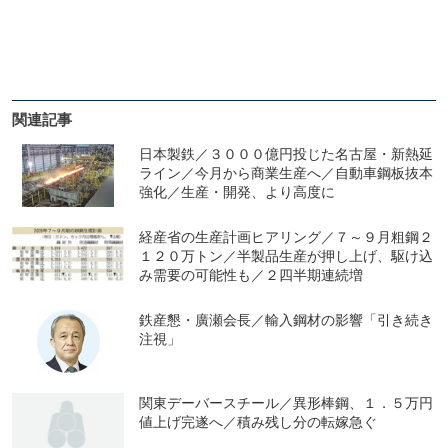
関連記事
日本製鉄／３０００億円投じた名古屋・新熱延
ライン／今月から商業生産へ／自動車鋼板抜本
強化／生産・開発、より高度に
経産省の生産計画ヒアリング／７～９月粗鋼２
１２０万トン／半製品生産が押し上げ、駆け込
み需要の可能性も／２四半期連続増
鉄産懇・廣瀬会長／輸入鋼材の影響「引き続き
注視」
関東デーバースチール／異形棒鋼、１．５万円
値上げ完遂へ／積み残し分の転嫁急ぐ