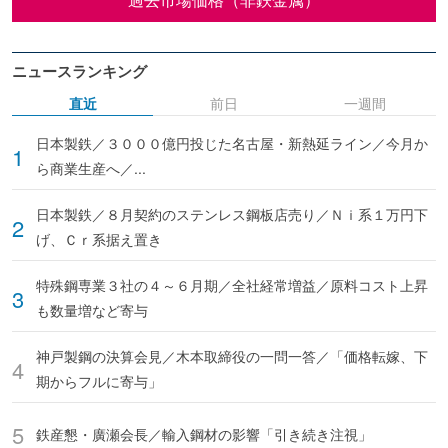
ニュースランキング
直近
前日
一週間
日本製鉄／３０００億円投じた名古屋・新熱延ライン／今月か
ら商業生産へ／...
日本製鉄／８月契約のステンレス鋼板店売り／Ｎｉ系１万円下
げ、Ｃｒ系据え置き
特殊鋼専業３社の４～６月期／全社経常増益／原料コスト上昇
も数量増など寄与
神戸製鋼の決算会見／木本取締役の一問一答／「価格転嫁、下
期からフルに寄与」
鉄産懇・廣瀬会長／輸入鋼材の影響「引き続き注視」