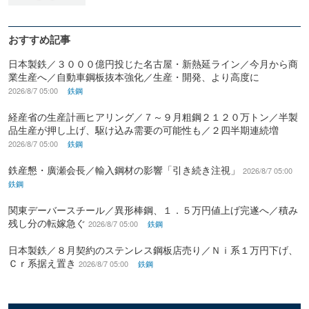
おすすめ記事
日本製鉄／３０００億円投じた名古屋・新熱延ライン／今月から商
業生産へ／自動車鋼板抜本強化／生産・開発、より高度に
2026/8/7 05:00
鉄鋼
経産省の生産計画ヒアリング／７～９月粗鋼２１２０万トン／半製
品生産が押し上げ、駆け込み需要の可能性も／２四半期連続増
2026/8/7 05:00
鉄鋼
鉄産懇・廣瀬会長／輸入鋼材の影響「引き続き注視」
2026/8/7 05:00
鉄鋼
関東デーバースチール／異形棒鋼、１．５万円値上げ完遂へ／積み
残し分の転嫁急ぐ
2026/8/7 05:00
鉄鋼
日本製鉄／８月契約のステンレス鋼板店売り／Ｎｉ系１万円下げ、
Ｃｒ系据え置き
2026/8/7 05:00
鉄鋼