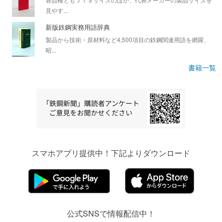
見やす...
新版鉄鋼実務用語辞典
製品から技術・原材料など4,500項目の鉄鋼関連用語を網羅、
昭...
書籍一覧
スマホアプリ提供中！下記よりダウンロード
公式SNSで情報配信中！