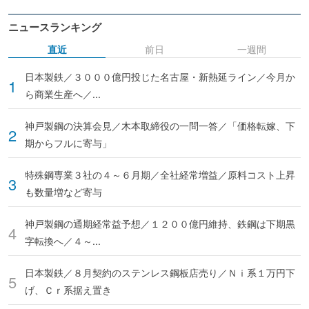
ニュースランキング
直近
前日
一週間
日本製鉄／３０００億円投じた名古屋・新熱延ライン／今月か
ら商業生産へ／...
神戸製鋼の決算会見／木本取締役の一問一答／「価格転嫁、下
期からフルに寄与」
特殊鋼専業３社の４～６月期／全社経常増益／原料コスト上昇
も数量増など寄与
神戸製鋼の通期経常益予想／１２００億円維持、鉄鋼は下期黒
字転換へ／４～...
日本製鉄／８月契約のステンレス鋼板店売り／Ｎｉ系１万円下
げ、Ｃｒ系据え置き