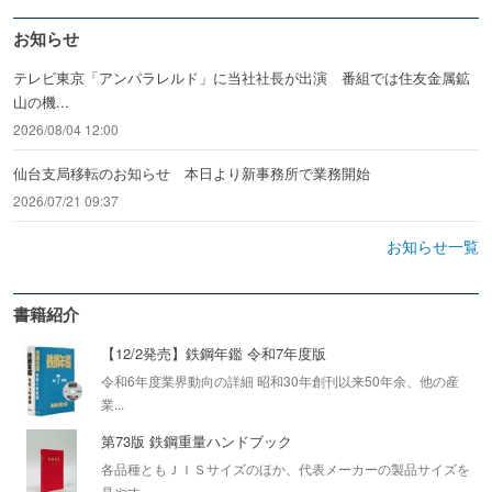
お知らせ
テレビ東京「アンパラレルド」に当社社長が出演 番組では住友金属鉱
山の機...
2026/08/04 12:00
仙台支局移転のお知らせ 本日より新事務所で業務開始
2026/07/21 09:37
お知らせ一覧
書籍紹介
【12/2発売】鉄鋼年鑑 令和7年度版
令和6年度業界動向の詳細 昭和30年創刊以来50年余、他の産
業...
第73版 鉄鋼重量ハンドブック
各品種ともＪＩＳサイズのほか、代表メーカーの製品サイズを
見やす...