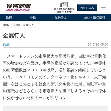
お申し込み
電子版1カ月無料で
試読できます
鉄鋼
非鉄
市場価格
統計・販価情報
HOME
鉄鋼
金属行人
金属行人
鉄鋼
2017/3/9 05:00
スマートフォンの市場拡大や高機能化、自動車の電装化
率の増加などを受け、半導体産業が好調なようだ。半導体
の出荷個数は２０１３年以降、増加基調を継続していると
いう。ＩｏＴ（モノのインターネット化）やＡＩ（人工知
能）をはじめとする社会のデジタル化の進展、自動車の自
動運転などもさらなる市場拡大を後押しする▼その半導体
に欠かせない材料の一つがシリコン...