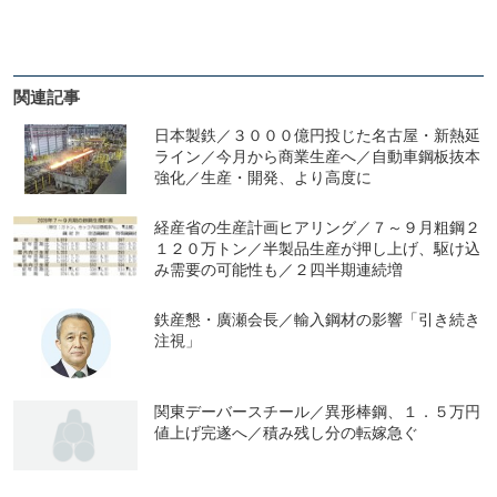
関連記事
日本製鉄／３０００億円投じた名古屋・新熱延
ライン／今月から商業生産へ／自動車鋼板抜本
強化／生産・開発、より高度に
経産省の生産計画ヒアリング／７～９月粗鋼２
１２０万トン／半製品生産が押し上げ、駆け込
み需要の可能性も／２四半期連続増
鉄産懇・廣瀬会長／輸入鋼材の影響「引き続き
注視」
関東デーバースチール／異形棒鋼、１．５万円
値上げ完遂へ／積み残し分の転嫁急ぐ