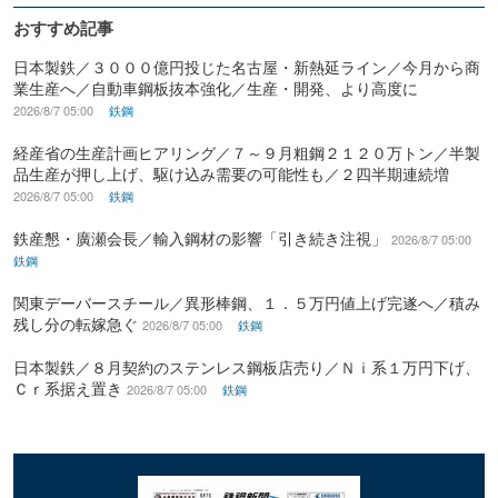
おすすめ記事
日本製鉄／３０００億円投じた名古屋・新熱延ライン／今月から商
業生産へ／自動車鋼板抜本強化／生産・開発、より高度に
2026/8/7 05:00
鉄鋼
経産省の生産計画ヒアリング／７～９月粗鋼２１２０万トン／半製
品生産が押し上げ、駆け込み需要の可能性も／２四半期連続増
2026/8/7 05:00
鉄鋼
鉄産懇・廣瀬会長／輸入鋼材の影響「引き続き注視」
2026/8/7 05:00
鉄鋼
関東デーバースチール／異形棒鋼、１．５万円値上げ完遂へ／積み
残し分の転嫁急ぐ
2026/8/7 05:00
鉄鋼
日本製鉄／８月契約のステンレス鋼板店売り／Ｎｉ系１万円下げ、
Ｃｒ系据え置き
2026/8/7 05:00
鉄鋼