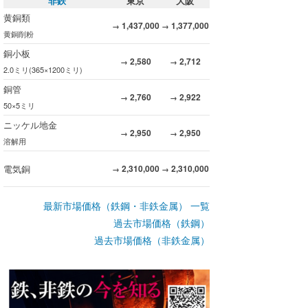
非鉄
東京
大阪
黄銅類
1,437,000
1,377,000
→
→
黄銅削粉
銅小板
2,580
2,712
→
→
2.0ミリ(365×1200ミリ)
銅管
2,760
2,922
→
→
50×5ミリ
ニッケル地金
2,950
2,950
→
→
溶解用
電気銅
2,310,000
2,310,000
→
→
最新市場価格（鉄鋼・非鉄金属） 一覧
過去市場価格（鉄鋼）
過去市場価格（非鉄金属）