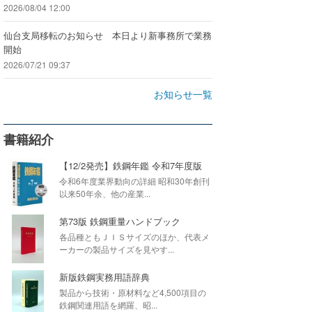
2026/08/04 12:00
仙台支局移転のお知らせ 本日より新事務所で業務
開始
2026/07/21 09:37
お知らせ一覧
書籍紹介
【12/2発売】鉄鋼年鑑 令和7年度版
令和6年度業界動向の詳細 昭和30年創刊
以来50年余、他の産業...
第73版 鉄鋼重量ハンドブック
各品種ともＪＩＳサイズのほか、代表メ
ーカーの製品サイズを見やす...
新版鉄鋼実務用語辞典
製品から技術・原材料など4,500項目の
鉄鋼関連用語を網羅、昭...