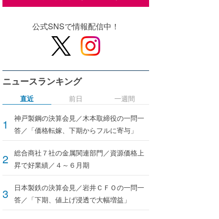
公式SNSで情報配信中！
ニュースランキング
直近
前日
一週間
神戸製鋼の決算会見／木本取締役の一問一
答／「価格転嫁、下期からフルに寄与」
総合商社７社の金属関連部門／資源価格上
昇で好業績／４～６月期
日本製鉄の決算会見／岩井ＣＦＯの一問一
答／「下期、値上げ浸透で大幅増益」