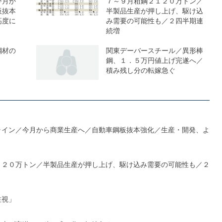
今月か
７～９月粗鋼２１２０万トン／
板抜本
半製品生産が押し上げ、駆け込
高度に
み需要の可能性も／２四半期連
続増
鋼材の
関東デーバースチール／異形棒
鋼、１．５万円値上げ完遂へ／
積み残し分の転嫁急ぐ
ライン／今月から商業生産へ／自動車鋼板抜本強化／生産・開発、よ
１２０万トン／半製品生産が押し上げ、駆け込み需要の可能性も／２
注視」