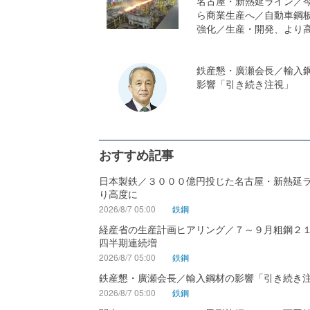
名古屋・新熱延ライン／
ら商業生産へ／自動車鋼
強化／生産・開発、より
鉄産懇・廣瀬会長／輸入
影響「引き続き注視」
おすすめ記事
日本製鉄／３０００億円投じた名古屋・新熱延
り高度に
2026/8/7 05:00
鉄鋼
経産省の生産計画ヒアリング／７～９月粗鋼２
四半期連続増
2026/8/7 05:00
鉄鋼
鉄産懇・廣瀬会長／輸入鋼材の影響「引き続き
2026/8/7 05:00
鉄鋼