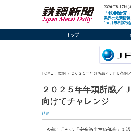
2026年8月7日(
「鉄鋼新聞
業界の最新情報
1ヵ月無料試読
トップ
HOME
鉄鋼
２０２５年年頭所感／ＪＦＥ条鋼
２０２５年年頭所感／
向けてチャレンジ
鉄鋼
今年１月から「安全衛生技術部会」を設