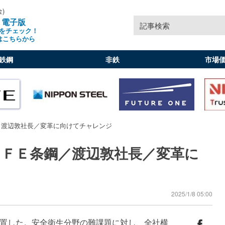
金)
」電子版
記事検索
をチェック！
はこちらから
鉄鋼
非鉄
市場
／渡辺敦社長／変革に向けてチャレンジ
ＪＦＥ条鋼／渡辺敦社長／変革に
2025/1/8 05:00
置した。安全衛生分野の難課題に対し、全社横