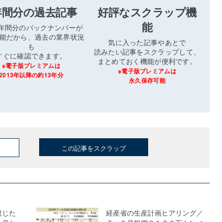
年間分の過去記事
好評なスクラップ機
能
3年間分のバックナンバーが
能だから、過去の業界状況
気に入った記事やあとで
も
読みたい記事をスクラップして、
すぐに確認できます。
まとめておく機能が便利です。
※電子版プレミアムは
※電子版プレミアムは
2013年以降の約13年分
永久保存可能
この記事をスクラップ
投じた
経産省の生産計画ヒアリング／