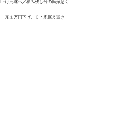
値上げ完遂へ／積み残し分の転嫁急ぐ
Ｎｉ系１万円下げ、Ｃｒ系据え置き