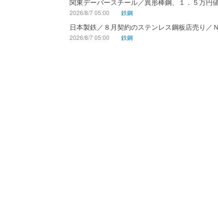
関東デーバースチール／異形棒鋼、１．５万円
2026/8/7 05:00
鉄鋼
日本製鉄／８月契約のステンレス鋼板店売り／
2026/8/7 05:00
鉄鋼