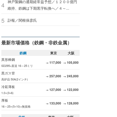
神戸製鋼の通期経常益予想／１２００億円
維持、鉄鋼は下期黒字転換へ／４～...
訃報／関根保彦氏
最新市場価格（鉄鋼・非鉄金属）
鉄鋼
東京
大阪
異形棒鋼
117,000
105,000
→
→
SD295=直送 16～25ミリ
黒ガス管
257,000
245,000
→
→
高炉品 50A(2インチ)
冷延薄板
127,000
122,000
→
→
1.0×(3×6)
厚板
133,000
128,000
→
→
16～25×(5×10)=無規格