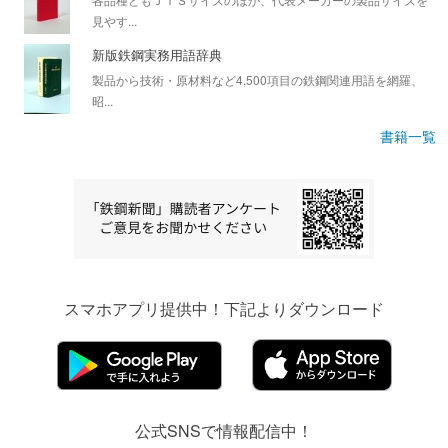
見やす...
新版鉄鋼実務用語辞典
製品から技術・原材料など4,500項目の鉄鋼関連用語を網羅、
昭...
書籍一覧
スマホアプリ提供中！下記よりダウンロード
公式SNSで情報配信中！