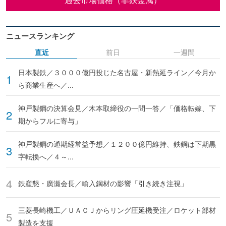
ニュースランキング
直近
前日
一週間
日本製鉄／３０００億円投じた名古屋・新熱延ライン／今月か
ら商業生産へ／...
神戸製鋼の決算会見／木本取締役の一問一答／「価格転嫁、下
期からフルに寄与」
神戸製鋼の通期経常益予想／１２００億円維持、鉄鋼は下期黒
字転換へ／４～...
鉄産懇・廣瀬会長／輸入鋼材の影響「引き続き注視」
三菱長崎機工／ＵＡＣＪからリング圧延機受注／ロケット部材
製造を支援