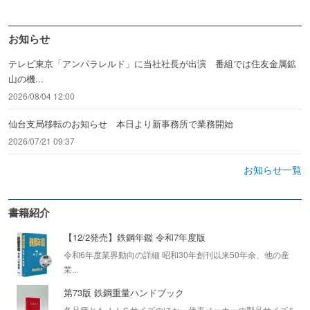
お知らせ
テレビ東京「アンパラレルド」に当社社長が出演 番組では住友金属鉱
山の機...
2026/08/04 12:00
仙台支局移転のお知らせ 本日より新事務所で業務開始
2026/07/21 09:37
お知らせ一覧
書籍紹介
【12/2発売】鉄鋼年鑑 令和7年度版
令和6年度業界動向の詳細 昭和30年創刊以来50年余、他の産
業...
第73版 鉄鋼重量ハンドブック
各品種ともＪＩＳサイズのほか、代表メーカーの製品サイズを