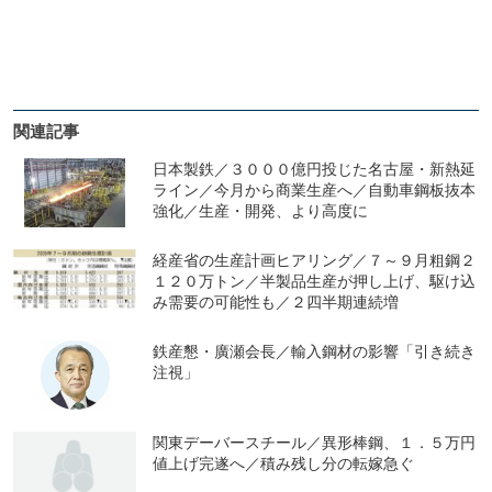
関連記事
日本製鉄／３０００億円投じた名古屋・新熱延
ライン／今月から商業生産へ／自動車鋼板抜本
強化／生産・開発、より高度に
経産省の生産計画ヒアリング／７～９月粗鋼２
１２０万トン／半製品生産が押し上げ、駆け込
み需要の可能性も／２四半期連続増
鉄産懇・廣瀬会長／輸入鋼材の影響「引き続き
注視」
関東デーバースチール／異形棒鋼、１．５万円
値上げ完遂へ／積み残し分の転嫁急ぐ