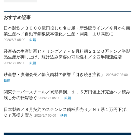
おすすめ記事
日本製鉄／３０００億円投じた名古屋・新熱延ライン／今月から商
業生産へ／自動車鋼板抜本強化／生産・開発、より高度に
2026/8/7 05:00
鉄鋼
経産省の生産計画ヒアリング／７～９月粗鋼２１２０万トン／半製
品生産が押し上げ、駆け込み需要の可能性も／２四半期連続増
2026/8/7 05:00
鉄鋼
鉄産懇・廣瀬会長／輸入鋼材の影響「引き続き注視」
2026/8/7 05:00
鉄鋼
関東デーバースチール／異形棒鋼、１．５万円値上げ完遂へ／積み
残し分の転嫁急ぐ
2026/8/7 05:00
鉄鋼
日本製鉄／８月契約のステンレス鋼板店売り／Ｎｉ系１万円下げ、
Ｃｒ系据え置き
2026/8/7 05:00
鉄鋼