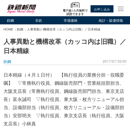
お申し込み
電子版1カ月無料で
試読できます
鉄鋼
非鉄
市場価格
統計・販価情報
HOME
鉄鋼
人事異動と機構改革（カッコ内は旧職）／日本精線
人事異動と機構改革（カッコ内は旧職）／
日本精線
鉄鋼
2017/3/7 05:00
日本精線（４月１日付） 【執行役員の業務分担・役職委
嘱】 ▽常務執行役員、鋼線販売部門・営業統括部担当、
大阪支店長（常務執行役員、鋼線販売部門担当、東京支店
長）富永誠司 ▽執行役員、東大阪・枚方リニューアル担
当、設備部担当（執行役員、枚方リニューアル・設備部担
当）安部明夫 ▽執行役員、東京支店長（執行役員、大阪
支店長）小林真