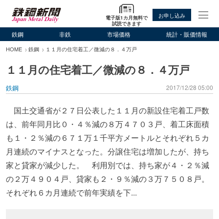
お申し込み
電子版1カ月無料で
試読できます
鉄鋼
非鉄
市場価格
統計・販価情報
HOME
鉄鋼
１１月の住宅着工／微減の８．４万戸
１１月の住宅着工／微減の８．４万戸
鉄鋼
2017/12/28 05:00
国土交通省が２７日公表した１１月の新設住宅着工戸数
は、前年同月比０・４％減の８万４７０３戸、着工床面積
も１・２％減の６７１万１千平方メートルとそれぞれ５カ
月連続のマイナスとなった。分譲住宅は増加したが、持ち
家と貸家が減少した。 利用別では、持ち家が４・２％減
の２万４９０４戸、貸家も２・９％減の３万７５０８戸。
それぞれ６カ月連続で前年実績を下...