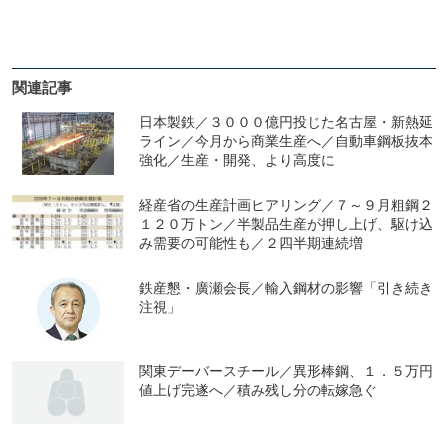
関連記事
日本製鉄／３０００億円投じた名古屋・新熱延
ライン／今月から商業生産へ／自動車鋼板抜本
強化／生産・開発、より高度に
経産省の生産計画ヒアリング／７～９月粗鋼２
１２０万トン／半製品生産が押し上げ、駆け込
み需要の可能性も／２四半期連続増
鉄産懇・廣瀬会長／輸入鋼材の影響「引き続き
注視」
関東デーバースチール／異形棒鋼、１．５万円
値上げ完遂へ／積み残し分の転嫁急ぐ