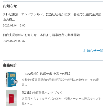
お知らせ
テレビ東京「アンパラレルド」に当社社長が出演 番組では住友金属鉱
山の機...
2026/08/04 12:00
仙台支局移転のお知らせ 本日より新事務所で業務開始
2026/07/21 09:37
お知らせ一覧
書籍紹介
【12/2発売】鉄鋼年鑑 令和7年度版
令和6年度業界動向の詳細 昭和30年創刊以来50年余、他の産
業...
第73版 鉄鋼重量ハンドブック
各品種ともＪＩＳサイズのほか、代表メーカーの製品サイズを
見やす...