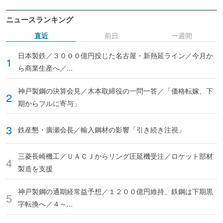
ニュースランキング
直近
前日
一週間
日本製鉄／３０００億円投じた名古屋・新熱延ライン／今月か
ら商業生産へ／...
神戸製鋼の決算会見／木本取締役の一問一答／「価格転嫁、下
期からフルに寄与」
鉄産懇・廣瀬会長／輸入鋼材の影響「引き続き注視」
三菱長崎機工／ＵＡＣＪからリング圧延機受注／ロケット部材
製造を支援
神戸製鋼の通期経常益予想／１２００億円維持、鉄鋼は下期黒
字転換へ／４～...