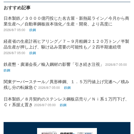
おすすめ記事
日本製鉄／３０００億円投じた名古屋・新熱延ライン／今月から商
業生産へ／自動車鋼板抜本強化／生産・開発、より高度に
2026/8/7 05:00
鉄鋼
経産省の生産計画ヒアリング／７～９月粗鋼２１２０万トン／半製
品生産が押し上げ、駆け込み需要の可能性も／２四半期連続増
2026/8/7 05:00
鉄鋼
鉄産懇・廣瀬会長／輸入鋼材の影響「引き続き注視」
2026/8/7 05:00
鉄鋼
関東デーバースチール／異形棒鋼、１．５万円値上げ完遂へ／積み
残し分の転嫁急ぐ
2026/8/7 05:00
鉄鋼
日本製鉄／８月契約のステンレス鋼板店売り／Ｎｉ系１万円下げ、
Ｃｒ系据え置き
2026/8/7 05:00
鉄鋼