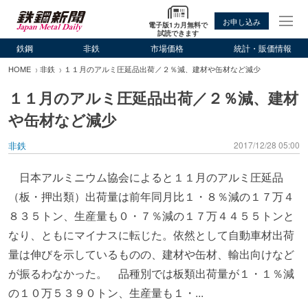
お申し込み
電子版1カ月無料で
試読できます
鉄鋼
非鉄
市場価格
統計・販価情報
HOME
非鉄
１１月のアルミ圧延品出荷／２％減、建材や缶材など減少
１１月のアルミ圧延品出荷／２％減、建材
や缶材など減少
非鉄
2017/12/28 05:00
日本アルミニウム協会によると１１月のアルミ圧延品
（板・押出類）出荷量は前年同月比１・８％減の１７万４
８３５トン、生産量も０・７％減の１７万４４５５トンと
なり、ともにマイナスに転じた。依然として自動車材出荷
量は伸びを示しているものの、建材や缶材、輸出向けなど
が振るわなかった。 品種別では板類出荷量が１・１％減
の１０万５３９０トン、生産量も１・...