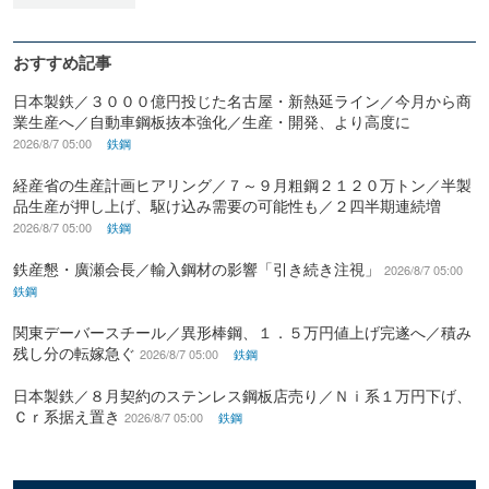
おすすめ記事
日本製鉄／３０００億円投じた名古屋・新熱延ライン／今月から商
業生産へ／自動車鋼板抜本強化／生産・開発、より高度に
2026/8/7 05:00
鉄鋼
経産省の生産計画ヒアリング／７～９月粗鋼２１２０万トン／半製
品生産が押し上げ、駆け込み需要の可能性も／２四半期連続増
2026/8/7 05:00
鉄鋼
鉄産懇・廣瀬会長／輸入鋼材の影響「引き続き注視」
2026/8/7 05:00
鉄鋼
関東デーバースチール／異形棒鋼、１．５万円値上げ完遂へ／積み
残し分の転嫁急ぐ
2026/8/7 05:00
鉄鋼
日本製鉄／８月契約のステンレス鋼板店売り／Ｎｉ系１万円下げ、
Ｃｒ系据え置き
2026/8/7 05:00
鉄鋼