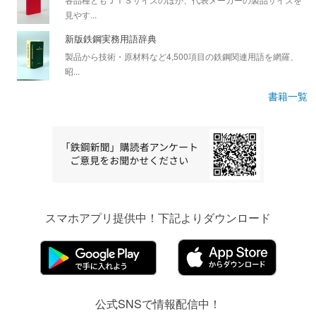
見やす...
新版鉄鋼実務用語辞典
製品から技術・原材料など4,500項目の鉄鋼関連用語を網羅、
昭...
書籍一覧
スマホアプリ提供中！下記よりダウンロード
公式SNSで情報配信中！