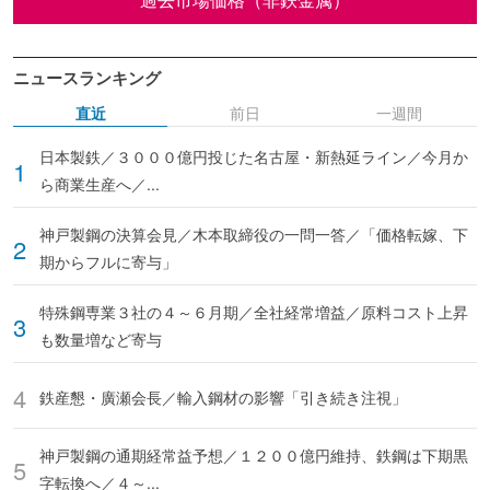
ニュースランキング
直近
前日
一週間
日本製鉄／３０００億円投じた名古屋・新熱延ライン／今月か
ら商業生産へ／...
神戸製鋼の決算会見／木本取締役の一問一答／「価格転嫁、下
期からフルに寄与」
特殊鋼専業３社の４～６月期／全社経常増益／原料コスト上昇
も数量増など寄与
鉄産懇・廣瀬会長／輸入鋼材の影響「引き続き注視」
神戸製鋼の通期経常益予想／１２００億円維持、鉄鋼は下期黒
字転換へ／４～...