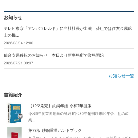
お知らせ
テレビ東京「アンパラレルド」に当社社長が出演 番組では住友金属鉱
山の機...
2026/08/04 12:00
仙台支局移転のお知らせ 本日より新事務所で業務開始
2026/07/21 09:37
お知らせ一覧
書籍紹介
【12/2発売】鉄鋼年鑑 令和7年度版
令和6年度業界動向の詳細 昭和30年創刊以来50年余、他の産
業...
第73版 鉄鋼重量ハンドブック
各品種ともＪＩＳサイズのほか、代表メーカーの製品サイズを