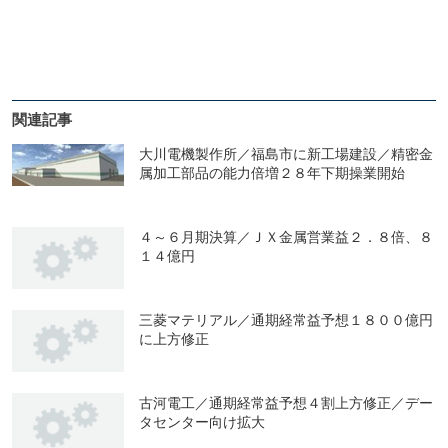
関連記事
大川電機製作所／福島市に新工場建設／精密金
属加工部品の能力倍増２８年下期操業開始
４～６月期決算／ＪＸ金属営業益２．８倍、８
１４億円
三菱マテリアル／通期経常益予想１８００億円
に上方修正
古河電工／通期経常益予想４割上方修正／デー
タセンター向け拡大