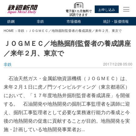
お申し込み
電子版1カ月無料で
試読できます
鉄鋼
非鉄
市場価格
統計・販価情報
HOME
非鉄
ＪＯＧＭＥＣ／地熱掘削監督者の養成講座／来年２月、東京で
ＪＯＧＭＥＣ／地熱掘削監督者の養成講座
／来年２月、東京で
非鉄
2017/12/28 05:00
石油天然ガス・金属鉱物資源機構（ＪＯＧＭＥＣ）は、
来年２月１日に虎ノ門ツインビルディング（東京都港区）
において、「１７年度地熱井掘削監督者養成講座」を開催
する。 石油開発や地熱開発の掘削工事監理者を講師に迎
え、掘削工事監理者として必要な業務遂行能力の養成と今
後の地熱開発の促進に貢献することが目的。地熱開発を実
施・計画している地熱開発事業者お...