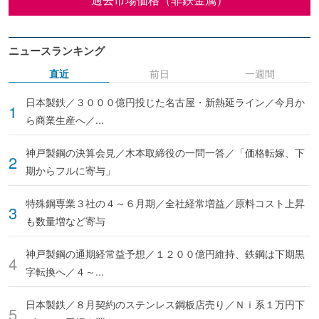
ニュースランキング
直近
前日
一週間
日本製鉄／３０００億円投じた名古屋・新熱延ライン／今月か
ら商業生産へ／...
神戸製鋼の決算会見／木本取締役の一問一答／「価格転嫁、下
期からフルに寄与」
特殊鋼専業３社の４～６月期／全社経常増益／原料コスト上昇
も数量増など寄与
神戸製鋼の通期経常益予想／１２００億円維持、鉄鋼は下期黒
字転換へ／４～...
日本製鉄／８月契約のステンレス鋼板店売り／Ｎｉ系１万円下