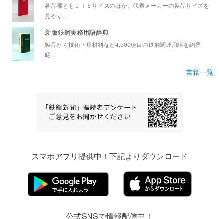
各品種ともＪＩＳサイズのほか、代表メーカーの製品サイズを
見やす...
新版鉄鋼実務用語辞典
製品から技術・原材料など4,500項目の鉄鋼関連用語を網羅、
昭...
書籍一覧
スマホアプリ提供中！下記よりダウンロード
公式SNSで情報配信中！