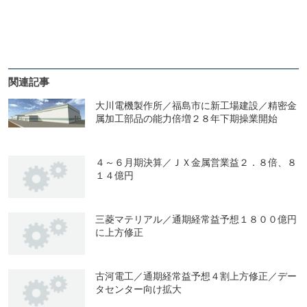
関連記事
大川電機製作所／福島市に新工場建設／精密金
属加工部品の能力倍増２８年下期操業開始
４～６月期決算／ＪＸ金属営業益２．８倍、８
１４億円
三菱マテリアル／通期経常益予想１８００億円
に上方修正
古河電工／通期経常益予想４割上方修正／デー
タセンター向け拡大