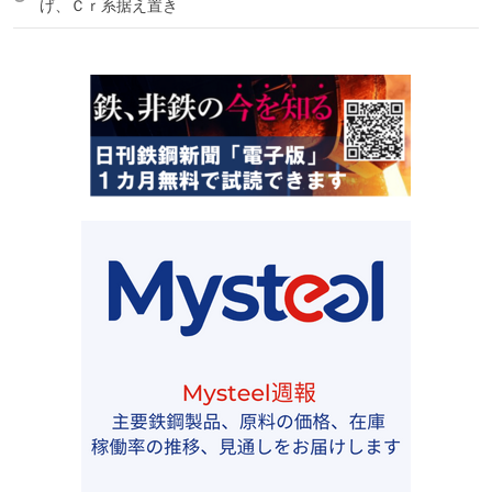
げ、Ｃｒ系据え置き