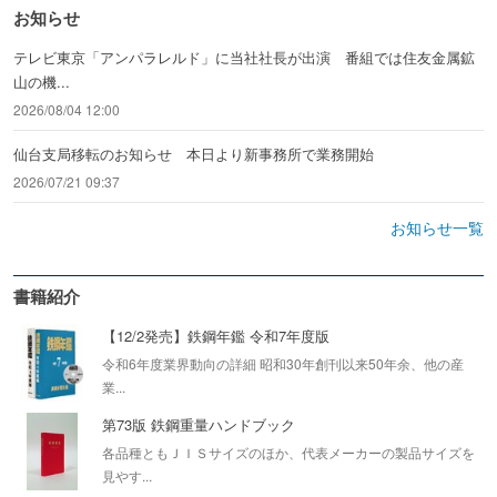
お知らせ
テレビ東京「アンパラレルド」に当社社長が出演 番組では住友金属鉱
山の機...
2026/08/04 12:00
仙台支局移転のお知らせ 本日より新事務所で業務開始
2026/07/21 09:37
お知らせ一覧
書籍紹介
【12/2発売】鉄鋼年鑑 令和7年度版
令和6年度業界動向の詳細 昭和30年創刊以来50年余、他の産
業...
第73版 鉄鋼重量ハンドブック
各品種ともＪＩＳサイズのほか、代表メーカーの製品サイズを
見やす...