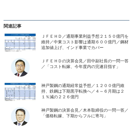
関連記事
ＪＦＥＨＤ／通期事業利益予想２１５０億円を
維持／中東コスト影響は通期６００億円／鋼材
追加値上げ、インド事業でカバー
ＪＦＥＨＤの決算会見／田中副社長の一問一答
／「コスト転嫁、今年度内の完遂目指す」
神戸製鋼の通期経常益予想／１２００億円維
持、鉄鋼は下期黒字転換へ／４～６月期は２
１％減の２２６億円
神戸製鋼の決算会見／木本取締役の一問一答／
「価格転嫁、下期からフルに寄与」