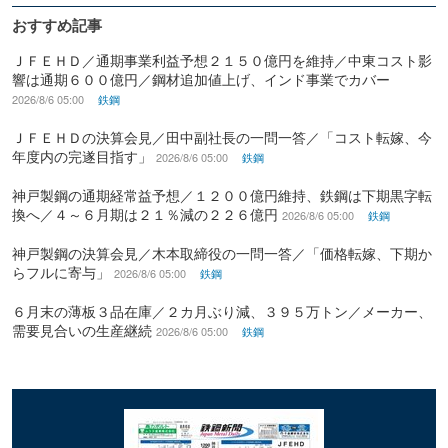
おすすめ記事
ＪＦＥＨＤ／通期事業利益予想２１５０億円を維持／中東コスト影
響は通期６００億円／鋼材追加値上げ、インド事業でカバー
2026/8/6 05:00
鉄鋼
ＪＦＥＨＤの決算会見／田中副社長の一問一答／「コスト転嫁、今
年度内の完遂目指す」
2026/8/6 05:00
鉄鋼
神戸製鋼の通期経常益予想／１２００億円維持、鉄鋼は下期黒字転
換へ／４～６月期は２１％減の２２６億円
2026/8/6 05:00
鉄鋼
神戸製鋼の決算会見／木本取締役の一問一答／「価格転嫁、下期か
らフルに寄与」
2026/8/6 05:00
鉄鋼
６月末の薄板３品在庫／２カ月ぶり減、３９５万トン／メーカー、
需要見合いの生産継続
2026/8/6 05:00
鉄鋼