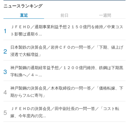
ニュースランキング
直近
前日
一週間
ＪＦＥＨＤ／通期事業利益予想２１５０億円を維持／中東コス
ト影響は通期６...
日本製鉄の決算会見／岩井ＣＦＯの一問一答／「下期、値上げ
浸透で大幅増益」
神戸製鋼の通期経常益予想／１２００億円維持、鉄鋼は下期黒
字転換へ／４～...
神戸製鋼の決算会見／木本取締役の一問一答／「価格転嫁、下
期からフルに寄与」
ＪＦＥＨＤの決算会見／田中副社長の一問一答／「コスト転
嫁、今年度内の完...