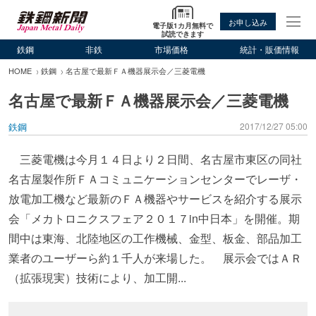
お申し込み
電子版1カ月無料で
試読できます
鉄鋼
非鉄
市場価格
統計・販価情報
HOME
鉄鋼
名古屋で最新ＦＡ機器展示会／三菱電機
名古屋で最新ＦＡ機器展示会／三菱電機
鉄鋼
2017/12/27 05:00
三菱電機は今月１４日より２日間、名古屋市東区の同社
名古屋製作所ＦＡコミュニケーションセンターでレーザ・
放電加工機など最新のＦＡ機器やサービスを紹介する展示
会「メカトロニクスフェア２０１７in中日本」を開催。期
間中は東海、北陸地区の工作機械、金型、板金、部品加工
業者のユーザーら約１千人が来場した。 展示会ではＡＲ
（拡張現実）技術により、加工開...