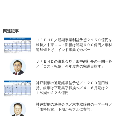
関連記事
ＪＦＥＨＤ／通期事業利益予想２１５０億円を
維持／中東コスト影響は通期６００億円／鋼材
追加値上げ、インド事業でカバー
ＪＦＥＨＤの決算会見／田中副社長の一問一答
／「コスト転嫁、今年度内の完遂目指す」
神戸製鋼の通期経常益予想／１２００億円維
持、鉄鋼は下期黒字転換へ／４～６月期は２
１％減の２２６億円
神戸製鋼の決算会見／木本取締役の一問一答／
「価格転嫁、下期からフルに寄与」