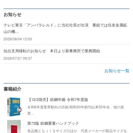
お知らせ
テレビ東京「アンパラレルド」に当社社長が出演 番組では住友金属鉱
山の機...
2026/08/04 12:00
仙台支局移転のお知らせ 本日より新事務所で業務開始
2026/07/21 09:37
お知らせ一覧
書籍紹介
【12/2発売】鉄鋼年鑑 令和7年度版
令和6年度業界動向の詳細 昭和30年創刊以来50年余、他の産
業...
第73版 鉄鋼重量ハンドブック
各品種ともＪＩＳサイズのほか、代表メーカーの製品サイズを