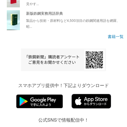
見やす...
新版鉄鋼実務用語辞典
製品から技術・原材料など4,500項目の鉄鋼関連用語を網羅、
昭...
書籍一覧
スマホアプリ提供中！下記よりダウンロード
公式SNSで情報配信中！