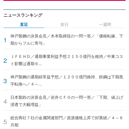
ニュースランキング
直近
前日
一週間
神戸製鋼の決算会見／木本取締役の一問一答／「価格転嫁、下
期からフルに寄与」
ＪＦＥＨＤ／通期事業利益予想２１５０億円を維持／中東コス
ト影響は通期６...
神戸製鋼の通期経常益予想／１２００億円維持、鉄鋼は下期黒
字転換へ／４～...
日本製鉄の決算会見／岩井ＣＦＯの一問一答／「下期、値上げ
浸透で大幅増益」
総合商社７社の金属関連部門／資源価格上昇で好業績／４～６
月期