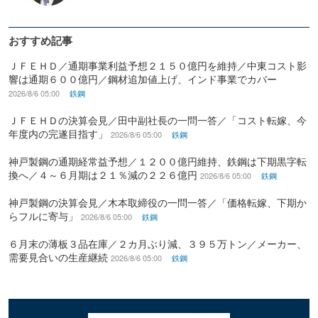
おすすめ記事
ＪＦＥＨＤ／通期事業利益予想２１５０億円を維持／中東コスト影
響は通期６００億円／鋼材追加値上げ、インド事業でカバー
2026/8/6 05:00
鉄鋼
ＪＦＥＨＤの決算会見／田中副社長の一問一答／「コスト転嫁、今
年度内の完遂目指す」
2026/8/6 05:00
鉄鋼
神戸製鋼の通期経常益予想／１２００億円維持、鉄鋼は下期黒字転
換へ／４～６月期は２１％減の２２６億円
2026/8/6 05:00
鉄鋼
神戸製鋼の決算会見／木本取締役の一問一答／「価格転嫁、下期か
らフルに寄与」
2026/8/6 05:00
鉄鋼
６月末の薄板３品在庫／２カ月ぶり減、３９５万トン／メーカー、
需要見合いの生産継続
2026/8/6 05:00
鉄鋼