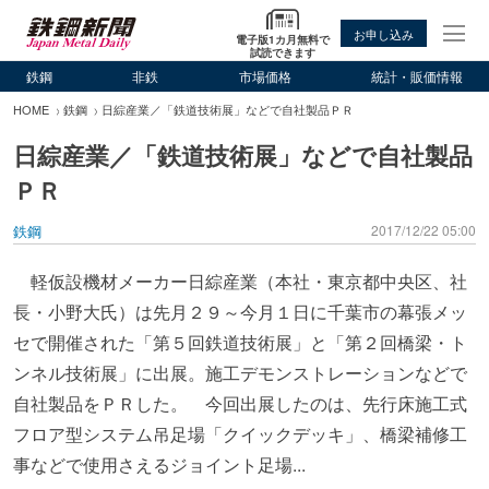
お申し込み
電子版1カ月無料で
試読できます
鉄鋼
非鉄
市場価格
統計・販価情報
HOME
鉄鋼
日綜産業／「鉄道技術展」などで自社製品ＰＲ
日綜産業／「鉄道技術展」などで自社製品
ＰＲ
鉄鋼
2017/12/22 05:00
軽仮設機材メーカー日綜産業（本社・東京都中央区、社
長・小野大氏）は先月２９～今月１日に千葉市の幕張メッ
セで開催された「第５回鉄道技術展」と「第２回橋梁・ト
ンネル技術展」に出展。施工デモンストレーションなどで
自社製品をＰＲした。 今回出展したのは、先行床施工式
フロア型システム吊足場「クイックデッキ」、橋梁補修工
事などで使用さえるジョイント足場...