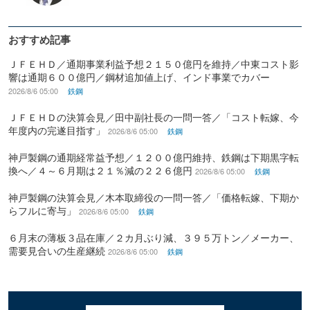
おすすめ記事
ＪＦＥＨＤ／通期事業利益予想２１５０億円を維持／中東コスト影
響は通期６００億円／鋼材追加値上げ、インド事業でカバー
2026/8/6 05:00
鉄鋼
ＪＦＥＨＤの決算会見／田中副社長の一問一答／「コスト転嫁、今
年度内の完遂目指す」
2026/8/6 05:00
鉄鋼
神戸製鋼の通期経常益予想／１２００億円維持、鉄鋼は下期黒字転
換へ／４～６月期は２１％減の２２６億円
2026/8/6 05:00
鉄鋼
神戸製鋼の決算会見／木本取締役の一問一答／「価格転嫁、下期か
らフルに寄与」
2026/8/6 05:00
鉄鋼
６月末の薄板３品在庫／２カ月ぶり減、３９５万トン／メーカー、
需要見合いの生産継続
2026/8/6 05:00
鉄鋼