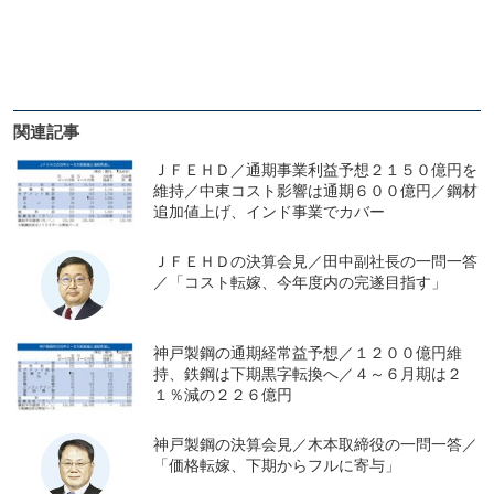
関連記事
ＪＦＥＨＤ／通期事業利益予想２１５０億円を
維持／中東コスト影響は通期６００億円／鋼材
追加値上げ、インド事業でカバー
ＪＦＥＨＤの決算会見／田中副社長の一問一答
／「コスト転嫁、今年度内の完遂目指す」
神戸製鋼の通期経常益予想／１２００億円維
持、鉄鋼は下期黒字転換へ／４～６月期は２
１％減の２２６億円
神戸製鋼の決算会見／木本取締役の一問一答／
「価格転嫁、下期からフルに寄与」