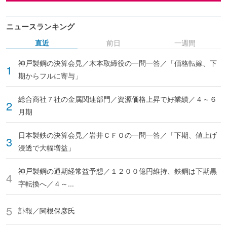
ニュースランキング
直近
前日
一週間
神戸製鋼の決算会見／木本取締役の一問一答／「価格転嫁、下
期からフルに寄与」
総合商社７社の金属関連部門／資源価格上昇で好業績／４～６
月期
日本製鉄の決算会見／岩井ＣＦＯの一問一答／「下期、値上げ
浸透で大幅増益」
神戸製鋼の通期経常益予想／１２００億円維持、鉄鋼は下期黒
字転換へ／４～...
訃報／関根保彦氏