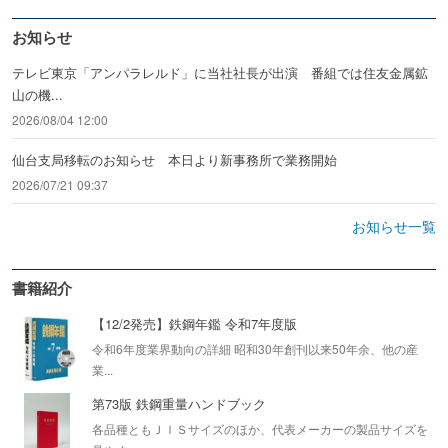
お知らせ
テレビ東京「アンパラレルド」に当社社長が出演 番組では住友金属鉱
山の機...
2026/08/04 12:00
仙台支局移転のお知らせ 本日より新事務所で業務開始
2026/07/21 09:37
お知らせ一覧
書籍紹介
【12/2発売】鉄鋼年鑑 令和7年度版
令和6年度業界動向の詳細 昭和30年創刊以来50年余、他の産
業...
第73版 鉄鋼重量ハンドブック
各品種ともＪＩＳサイズのほか、代表メーカーの製品サイズを