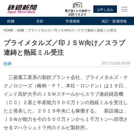
お申し込み
電子版1カ月無料で
試読できます
鉄鋼
非鉄
市場価格
統計・販価情報
HOME
鉄鋼
プライメタルズ／印ＪＳＷ向け／スラブ連鋳と熱延ミル受注
プライメタルズ／印ＪＳＷ向け／スラブ
連鋳と熱延ミル受注
鉄鋼
2017/12/20 05:00
三菱重工業系の製鉄プラント会社、プライメタルズ・テ
クノロジーズ（略称・ＰＴ、本社・ロンドン）は１９日、
インド高炉大手のＪＳＷスチールからスラブ連続鋳造機
（ＣＣ）２基と年産能力５００万トンの熱延ミルを受注し
たと発表した。２０１９年央にも稼働する。 新設備は、
ＪＳＷが能力を今の５００万トンから１千万トンへ倍増さ
せるマハラシュトラ州のドルビ製鉄所...