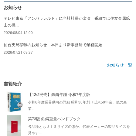
お知らせ
テレビ東京「アンパラレルド」に当社社長が出演 番組では住友金属鉱
山の機...
2026/08/04 12:00
仙台支局移転のお知らせ 本日より新事務所で業務開始
2026/07/21 09:37
お知らせ一覧
書籍紹介
【12/2発売】鉄鋼年鑑 令和7年度版
令和6年度業界動向の詳細 昭和30年創刊以来50年余、他の産
業...
第73版 鉄鋼重量ハンドブック
各品種ともＪＩＳサイズのほか、代表メーカーの製品サイズを
見やす...