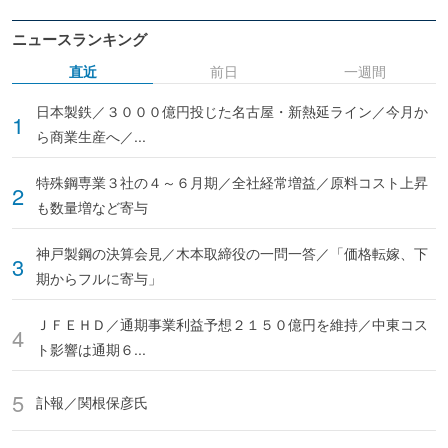
ニュースランキング
直近
前日
一週間
日本製鉄／３０００億円投じた名古屋・新熱延ライン／今月か
ら商業生産へ／...
特殊鋼専業３社の４～６月期／全社経常増益／原料コスト上昇
も数量増など寄与
神戸製鋼の決算会見／木本取締役の一問一答／「価格転嫁、下
期からフルに寄与」
ＪＦＥＨＤ／通期事業利益予想２１５０億円を維持／中東コス
ト影響は通期６...
訃報／関根保彦氏