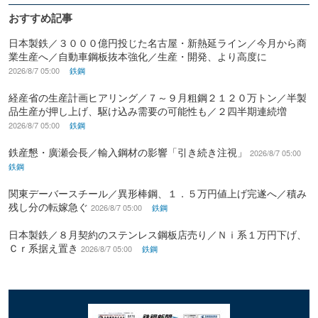
おすすめ記事
日本製鉄／３０００億円投じた名古屋・新熱延ライン／今月から商
業生産へ／自動車鋼板抜本強化／生産・開発、より高度に
2026/8/7 05:00
鉄鋼
経産省の生産計画ヒアリング／７～９月粗鋼２１２０万トン／半製
品生産が押し上げ、駆け込み需要の可能性も／２四半期連続増
2026/8/7 05:00
鉄鋼
鉄産懇・廣瀬会長／輸入鋼材の影響「引き続き注視」
2026/8/7 05:00
鉄鋼
関東デーバースチール／異形棒鋼、１．５万円値上げ完遂へ／積み
残し分の転嫁急ぐ
2026/8/7 05:00
鉄鋼
日本製鉄／８月契約のステンレス鋼板店売り／Ｎｉ系１万円下げ、
Ｃｒ系据え置き
2026/8/7 05:00
鉄鋼