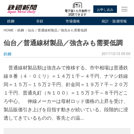
お申し込み
電子版1カ月無料で
試読できます
鉄鋼
非鉄
市場価格
統計・販価情報
HOME
鉄鋼
仙台／普通線材製品／強含みも需要低調
仙台／普通線材製品／強含みも需要低調
鉄鋼
2017/12/13 05:00
普通線材製品類は強含みで推移する。市中相場は普通鉄
線８番（４・０ミリ）＝１４万１千～４千円、ナマシ鉄線
同＝１５万～１５万２千円、針金同＝１９万７千～２０万
１千円、普通丸釘（Ｎ１００）＝１５万３千～８千円どこ
ろ中心。 伸線メーカーは母材ロッド価格の上昇を受け、
製品販価引き上げを目指す動きが続いている。段階的に浸
透してきているものの、客先との温...