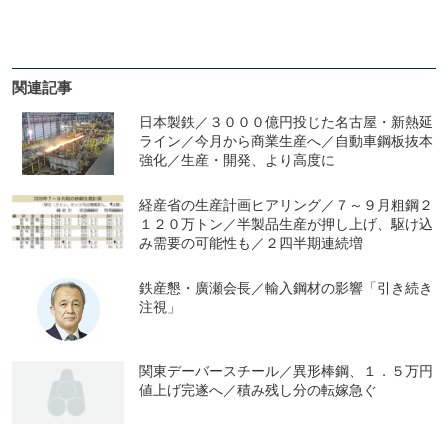
関連記事
日本製鉄／３０００億円投じた名古屋・新熱延
ライン／今月から商業生産へ／自動車鋼板抜本
強化／生産・開発、より高度に
経産省の生産計画ヒアリング／７～９月粗鋼２
１２０万トン／半製品生産が押し上げ、駆け込
み需要の可能性も／２四半期連続増
鉄産懇・廣瀬会長／輸入鋼材の影響「引き続き
注視」
関東デーバースチール／異形棒鋼、１．５万円
値上げ完遂へ／積み残し分の転嫁急ぐ