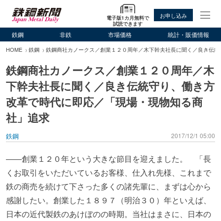
お申し込み
電子版1カ月無料で
試読できます
鉄鋼
非鉄
市場価格
統計・販価情報
HOME
鉄鋼
鉄鋼商社カノークス／創業１２０周年／木下幹夫社長に聞く／良き伝統
鉄鋼商社カノークス／創業１２０周年／木
下幹夫社長に聞く／良き伝統守り、働き方
改革で時代に即応／「現場・現物知る商
社」追求
鉄鋼
2017/12/1 05:00
――創業１２０年という大きな節目を迎えました。 「長
くお取引をいただいているお客様、仕入れ先様、これまで
鉄の商売を続けて下さった多くの諸先輩に、まずは心から
感謝したい。創業した１８９７（明治３０）年といえば、
日本の近代製鉄のあけぼのの時期。当社はまさに、日本の