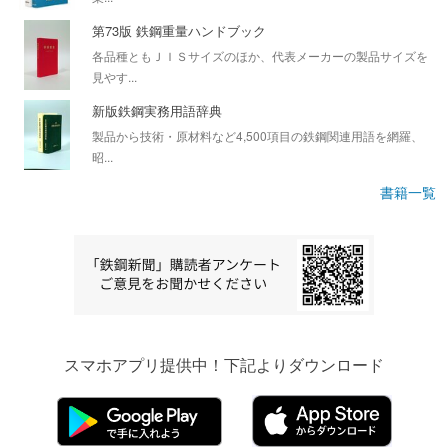
第73版 鉄鋼重量ハンドブック
各品種ともＪＩＳサイズのほか、代表メーカーの製品サイズを
見やす...
新版鉄鋼実務用語辞典
製品から技術・原材料など4,500項目の鉄鋼関連用語を網羅、
昭...
書籍一覧
スマホアプリ提供中！下記よりダウンロード