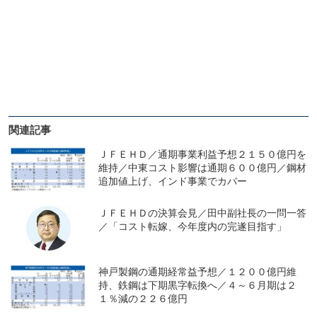
関連記事
ＪＦＥＨＤ／通期事業利益予想２１５０億円を
維持／中東コスト影響は通期６００億円／鋼材
追加値上げ、インド事業でカバー
ＪＦＥＨＤの決算会見／田中副社長の一問一答
／「コスト転嫁、今年度内の完遂目指す」
神戸製鋼の通期経常益予想／１２００億円維
持、鉄鋼は下期黒字転換へ／４～６月期は２
１％減の２２６億円