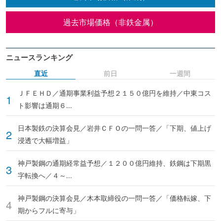
過去市場価格（非鉄金属）
ニュースランキング
直近
前日
一週間
ＪＦＥＨＤ／通期事業利益予想２１５０億円を維持／中東コス
ト影響は通期６...
日本製鉄の決算会見／岩井ＣＦＯの一問一答／「下期、値上げ
浸透で大幅増益」
神戸製鋼の通期経常益予想／１２００億円維持、鉄鋼は下期黒
字転換へ／４～...
神戸製鋼の決算会見／木本取締役の一問一答／「価格転嫁、下
期からフルに寄与」