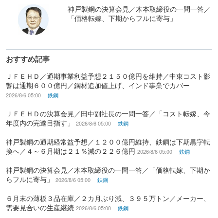
神戸製鋼の決算会見／木本取締役の一問一答／
「価格転嫁、下期からフルに寄与」
おすすめ記事
ＪＦＥＨＤ／通期事業利益予想２１５０億円を維持／中東コスト影
響は通期６００億円／鋼材追加値上げ、インド事業でカバー
2026/8/6 05:00
鉄鋼
ＪＦＥＨＤの決算会見／田中副社長の一問一答／「コスト転嫁、今
年度内の完遂目指す」
2026/8/6 05:00
鉄鋼
神戸製鋼の通期経常益予想／１２００億円維持、鉄鋼は下期黒字転
換へ／４～６月期は２１％減の２２６億円
2026/8/6 05:00
鉄鋼
神戸製鋼の決算会見／木本取締役の一問一答／「価格転嫁、下期か
らフルに寄与」
2026/8/6 05:00
鉄鋼
６月末の薄板３品在庫／２カ月ぶり減、３９５万トン／メーカー、
需要見合いの生産継続
2026/8/6 05:00
鉄鋼