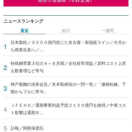
ニュースランキング
直近
前日
一週間
日本製鉄／３０００億円投じた名古屋・新熱延ライン／今月か
ら商業生産へ／...
特殊鋼専業３社の４～６月期／全社経常増益／原料コスト上昇
も数量増など寄与
神戸製鋼の決算会見／木本取締役の一問一答／「価格転嫁、下
期からフルに寄与」
ＪＦＥＨＤ／通期事業利益予想２１５０億円を維持／中東コス
ト影響は通期６...
訃報／関根保彦氏