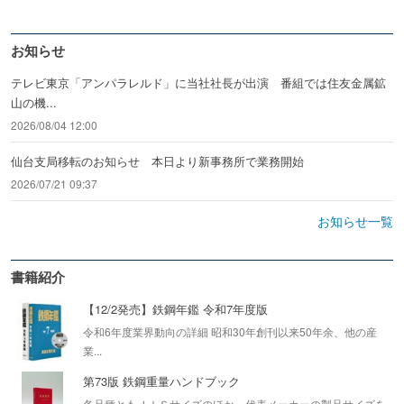
お知らせ
テレビ東京「アンパラレルド」に当社社長が出演 番組では住友金属鉱
山の機...
2026/08/04 12:00
仙台支局移転のお知らせ 本日より新事務所で業務開始
2026/07/21 09:37
お知らせ一覧
書籍紹介
【12/2発売】鉄鋼年鑑 令和7年度版
令和6年度業界動向の詳細 昭和30年創刊以来50年余、他の産
業...
第73版 鉄鋼重量ハンドブック
各品種ともＪＩＳサイズのほか、代表メーカーの製品サイズを