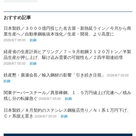
おすすめ記事
日本製鉄／３０００億円投じた名古屋・新熱延ライン／今月から商
業生産へ／自動車鋼板抜本強化／生産・開発、より高度に
2026/8/7 05:00
鉄鋼
経産省の生産計画ヒアリング／７～９月粗鋼２１２０万トン／半製
品生産が押し上げ、駆け込み需要の可能性も／２四半期連続増
2026/8/7 05:00
鉄鋼
鉄産懇・廣瀬会長／輸入鋼材の影響「引き続き注視」
2026/8/7 05:00
鉄鋼
関東デーバースチール／異形棒鋼、１．５万円値上げ完遂へ／積み
残し分の転嫁急ぐ
2026/8/7 05:00
鉄鋼
日本製鉄／８月契約のステンレス鋼板店売り／Ｎｉ系１万円下げ、
Ｃｒ系据え置き
2026/8/7 05:00
鉄鋼