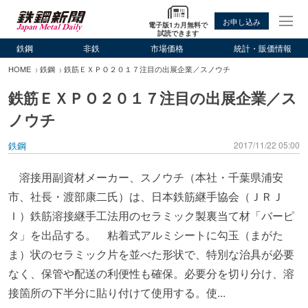
お申し込み
電子版1カ月無料で
試読できます
鉄鋼
非鉄
市場価格
統計・販価情報
HOME
鉄鋼
鉄筋ＥＸＰＯ２０１７注目の出展企業／スノウチ
鉄筋ＥＸＰＯ２０１７注目の出展企業／ス
ノウチ
鉄鋼
2017/11/22 05:00
溶接用副資材メーカー、スノウチ（本社・千葉県浦安
市、社長・渡部康二氏）は、日本鉄筋継手協会（ＪＲＪ
Ｉ）鉄筋溶接継手工法用のセラミック製裏当て材「バーピ
タ」を出品する。 粘着式アルミシートに勾玉（まがた
ま）状のセラミック片を並べた形状で、特別な治具が必要
なく、保管や配送の利便性も確保。必要分を切り分け、溶
接箇所の下半分に貼り付けて使用する。使...