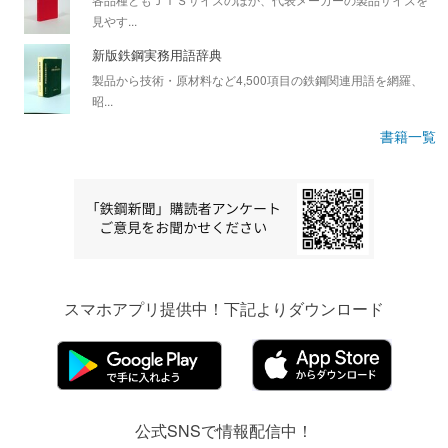
見やす...
新版鉄鋼実務用語辞典
製品から技術・原材料など4,500項目の鉄鋼関連用語を網羅、
昭...
書籍一覧
スマホアプリ提供中！下記よりダウンロード
公式SNSで情報配信中！