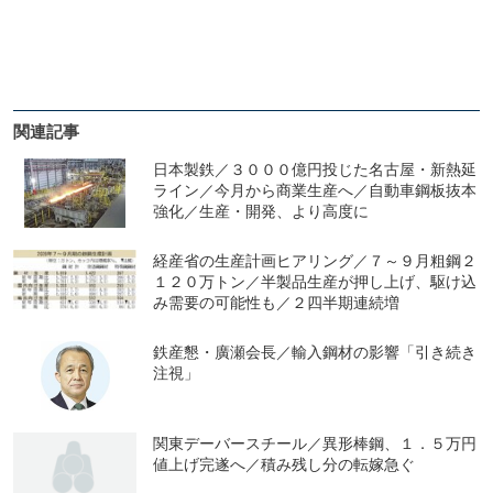
関連記事
日本製鉄／３０００億円投じた名古屋・新熱延
ライン／今月から商業生産へ／自動車鋼板抜本
強化／生産・開発、より高度に
経産省の生産計画ヒアリング／７～９月粗鋼２
１２０万トン／半製品生産が押し上げ、駆け込
み需要の可能性も／２四半期連続増
鉄産懇・廣瀬会長／輸入鋼材の影響「引き続き
注視」
関東デーバースチール／異形棒鋼、１．５万円
値上げ完遂へ／積み残し分の転嫁急ぐ