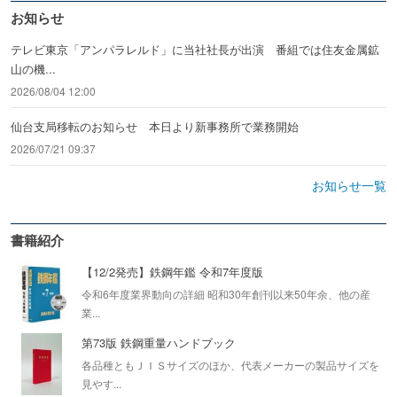
お知らせ
テレビ東京「アンパラレルド」に当社社長が出演 番組では住友金属鉱
山の機...
2026/08/04 12:00
仙台支局移転のお知らせ 本日より新事務所で業務開始
2026/07/21 09:37
お知らせ一覧
書籍紹介
【12/2発売】鉄鋼年鑑 令和7年度版
令和6年度業界動向の詳細 昭和30年創刊以来50年余、他の産
業...
第73版 鉄鋼重量ハンドブック
各品種ともＪＩＳサイズのほか、代表メーカーの製品サイズを
見やす...