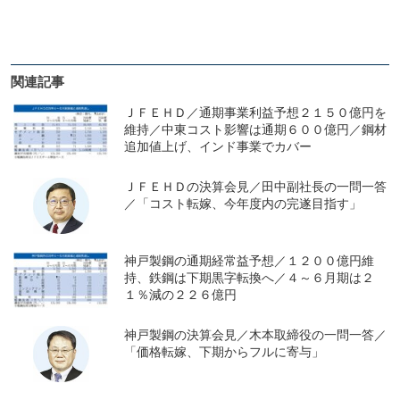
関連記事
ＪＦＥＨＤ／通期事業利益予想２１５０億円を
維持／中東コスト影響は通期６００億円／鋼材
追加値上げ、インド事業でカバー
ＪＦＥＨＤの決算会見／田中副社長の一問一答
／「コスト転嫁、今年度内の完遂目指す」
神戸製鋼の通期経常益予想／１２００億円維
持、鉄鋼は下期黒字転換へ／４～６月期は２
１％減の２２６億円
神戸製鋼の決算会見／木本取締役の一問一答／
「価格転嫁、下期からフルに寄与」