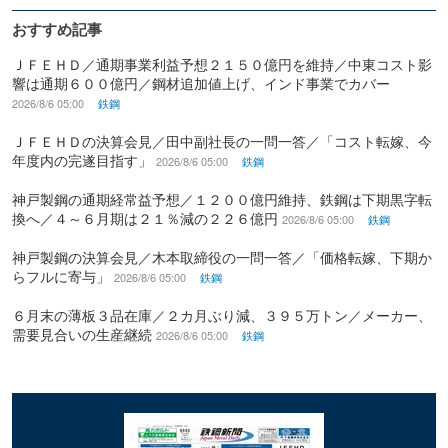
おすすめ記事
ＪＦＥＨＤ／通期事業利益予想２１５０億円を維持／中東コスト影
響は通期６００億円／鋼材追加値上げ、インド事業でカバー
2026/8/6 05:00
鉄鋼
ＪＦＥＨＤの決算会見／田中副社長の一問一答／「コスト転嫁、今
年度内の完遂目指す」
2026/8/6 05:00
鉄鋼
神戸製鋼の通期経常益予想／１２００億円維持、鉄鋼は下期黒字転
換へ／４～６月期は２１％減の２２６億円
2026/8/6 05:00
鉄鋼
神戸製鋼の決算会見／木本取締役の一問一答／「価格転嫁、下期か
らフルに寄与」
2026/8/6 05:00
鉄鋼
６月末の薄板３品在庫／２カ月ぶり減、３９５万トン／メーカー、
需要見合いの生産継続
2026/8/6 05:00
鉄鋼