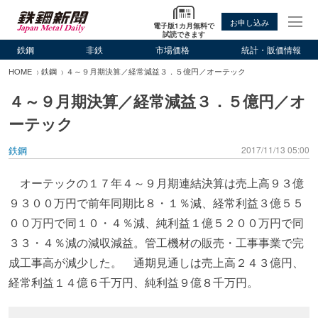
お申し込み
電子版1カ月無料で
試読できます
鉄鋼
非鉄
市場価格
統計・販価情報
HOME
鉄鋼
４～９月期決算／経常減益３．５億円／オーテック
４～９月期決算／経常減益３．５億円／オ
ーテック
鉄鋼
2017/11/13 05:00
オーテックの１７年４～９月期連結決算は売上高９３億
９３００万円で前年同期比８・１％減、経常利益３億５５
００万円で同１０・４％減、純利益１億５２００万円で同
３３・４％減の減収減益。管工機材の販売・工事事業で完
成工事高が減少した。 通期見通しは売上高２４３億円、
経常利益１４億６千万円、純利益９億８千万円。