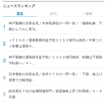
ニュースランキング
直近
前日
一週間
神戸製鋼の決算会見／木本取締役の一問一答／「価格転嫁、下
期からフルに寄与」
ＪＦＥＨＤ／通期事業利益予想２１５０億円を維持／中東コス
ト影響は通期６...
神戸製鋼の通期経常益予想／１２００億円維持、鉄鋼は下期黒
字転換へ／４～...
日本製鉄の決算会見／岩井ＣＦＯの一問一答／「下期、値上げ
浸透で大幅増益」
総合商社７社の金属関連部門／資源価格上昇で好業績／４～６
月期