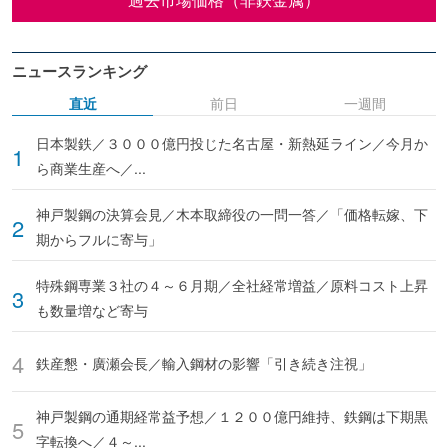
ニュースランキング
直近
前日
一週間
日本製鉄／３０００億円投じた名古屋・新熱延ライン／今月か
ら商業生産へ／...
神戸製鋼の決算会見／木本取締役の一問一答／「価格転嫁、下
期からフルに寄与」
特殊鋼専業３社の４～６月期／全社経常増益／原料コスト上昇
も数量増など寄与
鉄産懇・廣瀬会長／輸入鋼材の影響「引き続き注視」
神戸製鋼の通期経常益予想／１２００億円維持、鉄鋼は下期黒
字転換へ／４～...