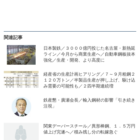
関連記事
日本製鉄／３０００億円投じた名古屋・新熱延
ライン／今月から商業生産へ／自動車鋼板抜本
強化／生産・開発、より高度に
経産省の生産計画ヒアリング／７～９月粗鋼２
１２０万トン／半製品生産が押し上げ、駆け込
み需要の可能性も／２四半期連続増
鉄産懇・廣瀬会長／輸入鋼材の影響「引き続き
注視」
関東デーバースチール／異形棒鋼、１．５万円
値上げ完遂へ／積み残し分の転嫁急ぐ