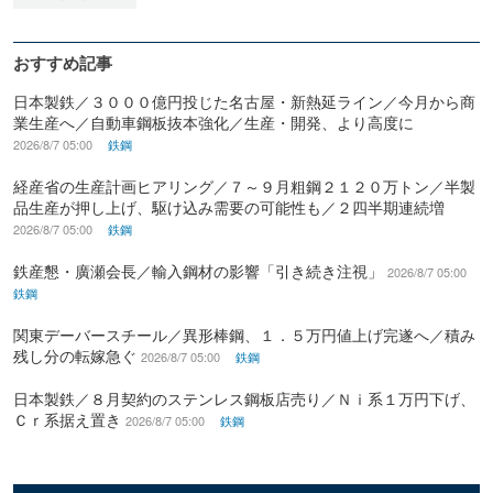
おすすめ記事
日本製鉄／３０００億円投じた名古屋・新熱延ライン／今月から商
業生産へ／自動車鋼板抜本強化／生産・開発、より高度に
2026/8/7 05:00
鉄鋼
経産省の生産計画ヒアリング／７～９月粗鋼２１２０万トン／半製
品生産が押し上げ、駆け込み需要の可能性も／２四半期連続増
2026/8/7 05:00
鉄鋼
鉄産懇・廣瀬会長／輸入鋼材の影響「引き続き注視」
2026/8/7 05:00
鉄鋼
関東デーバースチール／異形棒鋼、１．５万円値上げ完遂へ／積み
残し分の転嫁急ぐ
2026/8/7 05:00
鉄鋼
日本製鉄／８月契約のステンレス鋼板店売り／Ｎｉ系１万円下げ、
Ｃｒ系据え置き
2026/8/7 05:00
鉄鋼