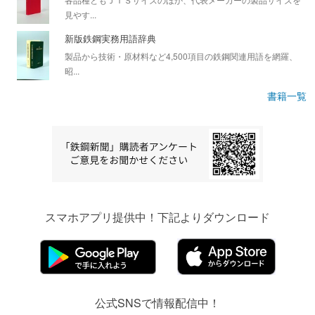
見やす...
新版鉄鋼実務用語辞典
製品から技術・原材料など4,500項目の鉄鋼関連用語を網羅、
昭...
書籍一覧
スマホアプリ提供中！下記よりダウンロード
公式SNSで情報配信中！