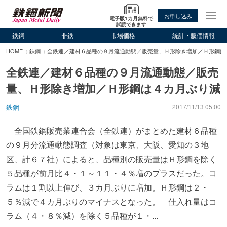
お申し込み
電子版1カ月無料で
試読できます
鉄鋼
非鉄
市場価格
統計・販価情報
HOME
鉄鋼
全鉄連／建材６品種の９月流通動態／販売量、Ｈ形除き増加／Ｈ形鋼は
全鉄連／建材６品種の９月流通動態／販売
量、Ｈ形除き増加／Ｈ形鋼は４カ月ぶり減
鉄鋼
2017/11/13 05:00
全国鉄鋼販売業連合会（全鉄連）がまとめた建材６品種
の９月分流通動態調査（対象は東京、大阪、愛知の３地
区、計６７社）によると、品種別の販売量はＨ形鋼を除く
５品種が前月比４・１～１１・４％増のプラスだった。コ
ラムは１割以上伸び、３カ月ぶりに増加。Ｈ形鋼は２・
５％減で４カ月ぶりのマイナスとなった。 仕入れ量はコ
ラム（４・８％減）を除く５品種が１・...