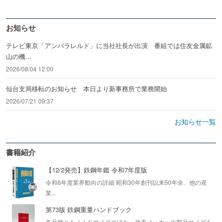
お知らせ
テレビ東京「アンパラレルド」に当社社長が出演 番組では住友金属鉱
山の機...
2026/08/04 12:00
仙台支局移転のお知らせ 本日より新事務所で業務開始
2026/07/21 09:37
お知らせ一覧
書籍紹介
【12/2発売】鉄鋼年鑑 令和7年度版
令和6年度業界動向の詳細 昭和30年創刊以来50年余、他の産
業...
第73版 鉄鋼重量ハンドブック
各品種ともＪＩＳサイズのほか、代表メーカーの製品サイズを