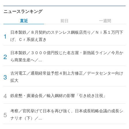
ニュースランキング
直近
前日
一週間
日本製鉄／８月契約のステンレス鋼板店売り／Ｎｉ系１万円下
げ、Ｃｒ系据え置き
日本製鉄／３０００億円投じた名古屋・新熱延ライン／今月か
ら商業生産へ／...
古河電工／通期経常益予想４割上方修正／データセンター向け
拡大
鉄産懇・廣瀬会長／輸入鋼材の影響「引き続き注視」
考察／官民挙げて日本を再び強く、日本成長戦略会議の成長シ
ナリオ（下）／...