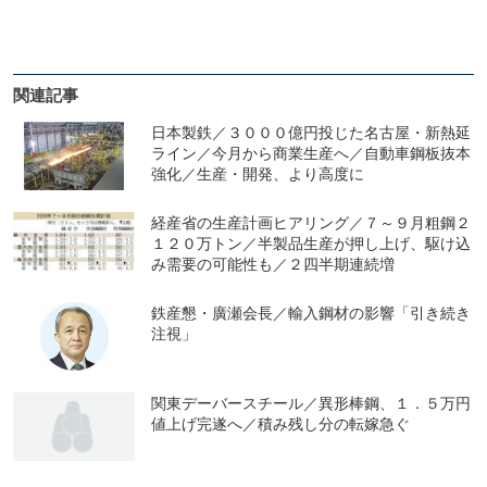
関連記事
日本製鉄／３０００億円投じた名古屋・新熱延
ライン／今月から商業生産へ／自動車鋼板抜本
強化／生産・開発、より高度に
経産省の生産計画ヒアリング／７～９月粗鋼２
１２０万トン／半製品生産が押し上げ、駆け込
み需要の可能性も／２四半期連続増
鉄産懇・廣瀬会長／輸入鋼材の影響「引き続き
注視」
関東デーバースチール／異形棒鋼、１．５万円
値上げ完遂へ／積み残し分の転嫁急ぐ