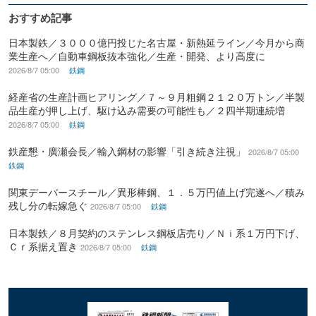
おすすめ記事
日本製鉄／３０００億円投じた名古屋・新熱延ライン／今月から商
業生産へ／自動車鋼板抜本強化／生産・開発、より高度に
2026/8/7 05:00
鉄鋼
経産省の生産計画ヒアリング／７～９月粗鋼２１２０万トン／半製
品生産が押し上げ、駆け込み需要の可能性も／２四半期連続増
2026/8/7 05:00
鉄鋼
鉄産懇・廣瀬会長／輸入鋼材の影響「引き続き注視」
2026/8/7 05:00
鉄鋼
関東デーバースチール／異形棒鋼、１．５万円値上げ完遂へ／積み
残し分の転嫁急ぐ
2026/8/7 05:00
鉄鋼
日本製鉄／８月契約のステンレス鋼板店売り／Ｎｉ系１万円下げ、
Ｃｒ系据え置き
2026/8/7 05:00
鉄鋼