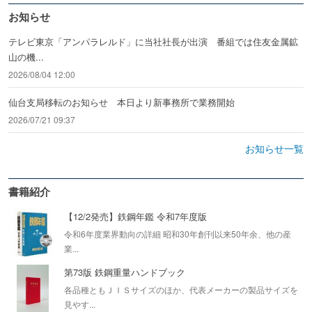
お知らせ
テレビ東京「アンパラレルド」に当社社長が出演 番組では住友金属鉱
山の機...
2026/08/04 12:00
仙台支局移転のお知らせ 本日より新事務所で業務開始
2026/07/21 09:37
お知らせ一覧
書籍紹介
【12/2発売】鉄鋼年鑑 令和7年度版
令和6年度業界動向の詳細 昭和30年創刊以来50年余、他の産
業...
第73版 鉄鋼重量ハンドブック
各品種ともＪＩＳサイズのほか、代表メーカーの製品サイズを
見やす...