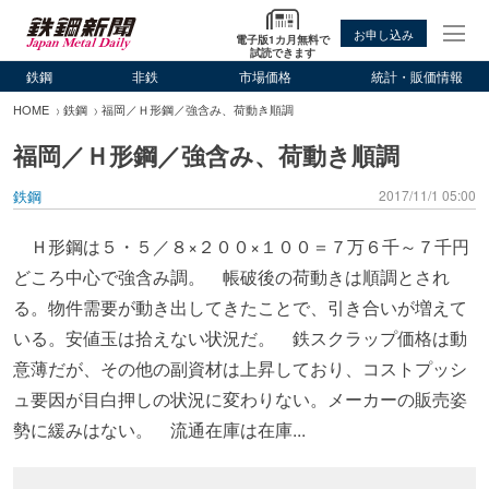
お申し込み
電子版1カ月無料で
試読できます
鉄鋼
非鉄
市場価格
統計・販価情報
HOME
鉄鋼
福岡／Ｈ形鋼／強含み、荷動き順調
福岡／Ｈ形鋼／強含み、荷動き順調
鉄鋼
2017/11/1 05:00
Ｈ形鋼は５・５／８×２００×１００＝７万６千～７千円
どころ中心で強含み調。 帳破後の荷動きは順調とされ
る。物件需要が動き出してきたことで、引き合いが増えて
いる。安値玉は拾えない状況だ。 鉄スクラップ価格は動
意薄だが、その他の副資材は上昇しており、コストプッシ
ュ要因が目白押しの状況に変わりない。メーカーの販売姿
勢に緩みはない。 流通在庫は在庫...