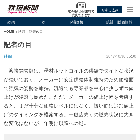
お申し込み
電子版1カ月無料で
試読できます
鉄鋼
非鉄
市場価格
統計・販価情報
HOME
鉄鋼
記者の目
記者の目
鉄鋼
2017/10/30 05:00
溶接鋼管類は、母材ホットコイルの供給でタイトな状況
が続いており、メーカーは安定供給体制維持のため価格面
で強気の姿勢を維持。流通でも専業品を中心に少しずつ値
上げが浸透し始めた。ただ、メーカーの値上げ幅を考慮す
ると、まだ十分な価格レベルにはなく、扱い筋は追加値上
げのタイミングを模索する。一般店売りの販売状況に大き
な変化はないが、年明け以降への期...