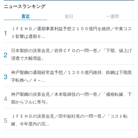
ニュースランキング
直近
前日
一週間
ＪＦＥＨＤ／通期事業利益予想２１５０億円を維持／中東コス
ト影響は通期６...
日本製鉄の決算会見／岩井ＣＦＯの一問一答／「下期、値上げ
浸透で大幅増益」
神戸製鋼の通期経常益予想／１２００億円維持、鉄鋼は下期黒
字転換へ／４～...
神戸製鋼の決算会見／木本取締役の一問一答／「価格転嫁、下
期からフルに寄与」
ＪＦＥＨＤの決算会見／田中副社長の一問一答／「コスト転
嫁、今年度内の完...