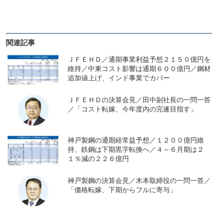
関連記事
ＪＦＥＨＤ／通期事業利益予想２１５０億円を
維持／中東コスト影響は通期６００億円／鋼材
追加値上げ、インド事業でカバー
ＪＦＥＨＤの決算会見／田中副社長の一問一答
／「コスト転嫁、今年度内の完遂目指す」
神戸製鋼の通期経常益予想／１２００億円維
持、鉄鋼は下期黒字転換へ／４～６月期は２
１％減の２２６億円
神戸製鋼の決算会見／木本取締役の一問一答／
「価格転嫁、下期からフルに寄与」