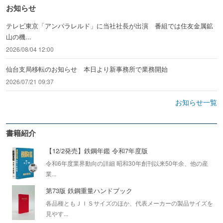
お知らせ
テレビ東京「アンパラレルド」に当社社長が出演 番組では住友金属鉱
山の機...
2026/08/04 12:00
仙台支局移転のお知らせ 本日より新事務所で業務開始
2026/07/21 09:37
お知らせ一覧
書籍紹介
【12/2発売】鉄鋼年鑑 令和7年度版
令和6年度業界動向の詳細 昭和30年創刊以来50年余、他の産
業...
第73版 鉄鋼重量ハンドブック
各品種ともＪＩＳサイズのほか、代表メーカーの製品サイズを
見やす...