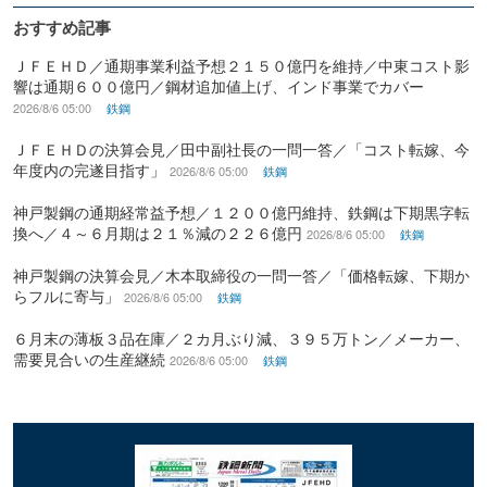
おすすめ記事
ＪＦＥＨＤ／通期事業利益予想２１５０億円を維持／中東コスト影
響は通期６００億円／鋼材追加値上げ、インド事業でカバー
2026/8/6 05:00
鉄鋼
ＪＦＥＨＤの決算会見／田中副社長の一問一答／「コスト転嫁、今
年度内の完遂目指す」
2026/8/6 05:00
鉄鋼
神戸製鋼の通期経常益予想／１２００億円維持、鉄鋼は下期黒字転
換へ／４～６月期は２１％減の２２６億円
2026/8/6 05:00
鉄鋼
神戸製鋼の決算会見／木本取締役の一問一答／「価格転嫁、下期か
らフルに寄与」
2026/8/6 05:00
鉄鋼
６月末の薄板３品在庫／２カ月ぶり減、３９５万トン／メーカー、
需要見合いの生産継続
2026/8/6 05:00
鉄鋼