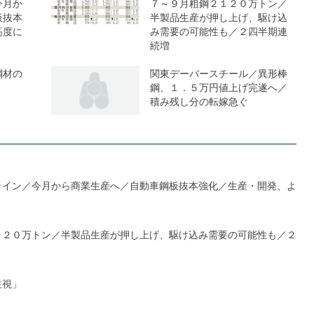
今月か
７～９月粗鋼２１２０万トン／
板抜本
半製品生産が押し上げ、駆け込
高度に
み需要の可能性も／２四半期連
続増
鋼材の
関東デーバースチール／異形棒
鋼、１．５万円値上げ完遂へ／
積み残し分の転嫁急ぐ
ライン／今月から商業生産へ／自動車鋼板抜本強化／生産・開発、よ
１２０万トン／半製品生産が押し上げ、駆け込み需要の可能性も／２
注視」