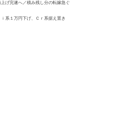
値上げ完遂へ／積み残し分の転嫁急ぐ
Ｎｉ系１万円下げ、Ｃｒ系据え置き