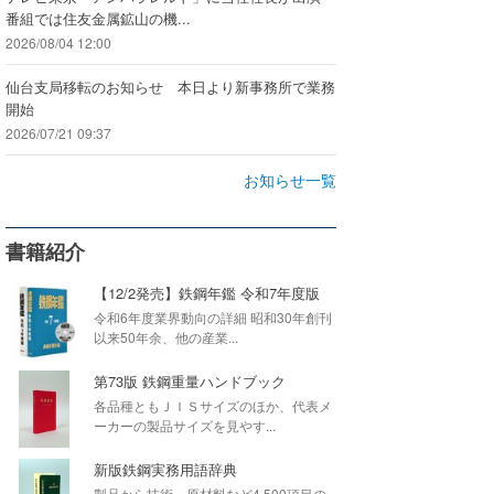
番組では住友金属鉱山の機...
2026/08/04 12:00
仙台支局移転のお知らせ 本日より新事務所で業務
開始
2026/07/21 09:37
お知らせ一覧
書籍紹介
【12/2発売】鉄鋼年鑑 令和7年度版
令和6年度業界動向の詳細 昭和30年創刊
以来50年余、他の産業...
第73版 鉄鋼重量ハンドブック
各品種ともＪＩＳサイズのほか、代表メ
ーカーの製品サイズを見やす...
新版鉄鋼実務用語辞典
製品から技術・原材料など4,500項目の