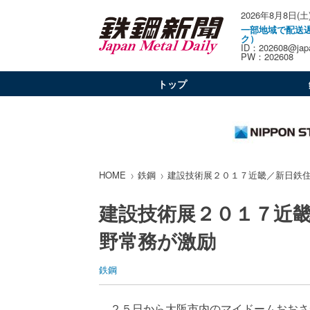
2026年8月8日(土
一部地域で配送
ク）
ID：202608@japa
PW：202608
トップ
HOME
鉄鋼
建設技術展２０１７近畿／新日鉄
建設技術展２０１７近
野常務が激励
鉄鋼
２５日から大阪市内のマイドームおおさ