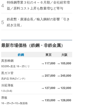
特殊鋼専業３社の４～６月期／全社経常増
益／原料コスト上昇も数量増など寄与
鉄産懇・廣瀬会長／輸入鋼材の影響「引き
続き注視」
最新市場価格（鉄鋼・非鉄金属）
鉄鋼
東京
大阪
異形棒鋼
117,000
105,000
→
→
SD295=直送 16～25ミリ
黒ガス管
257,000
245,000
→
→
高炉品 50A(2インチ)
冷延薄板
127,000
122,000
→
→
1.0×(3×6)
厚板
133,000
128,000
→
→
16～25×(5×10)=無規格