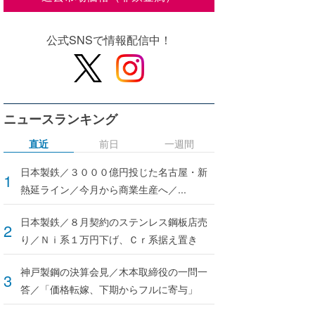
公式SNSで情報配信中！
ニュースランキング
直近
前日
一週間
日本製鉄／３０００億円投じた名古屋・新
熱延ライン／今月から商業生産へ／...
日本製鉄／８月契約のステンレス鋼板店売
り／Ｎｉ系１万円下げ、Ｃｒ系据え置き
神戸製鋼の決算会見／木本取締役の一問一
答／「価格転嫁、下期からフルに寄与」