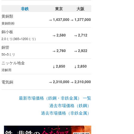
非鉄
東京
大阪
黄銅類
1,437,000
1,377,000
→
→
黄銅削粉
銅小板
2,580
2,712
→
→
2.0ミリ(365×1200ミリ)
銅管
2,760
2,922
→
→
50×5ミリ
ニッケル地金
2,850
2,850
↓
↓
溶解用
電気銅
2,310,000
2,310,000
→
→
最新市場価格（鉄鋼・非鉄金属） 一覧
過去市場価格（鉄鋼）
過去市場価格（非鉄金属）