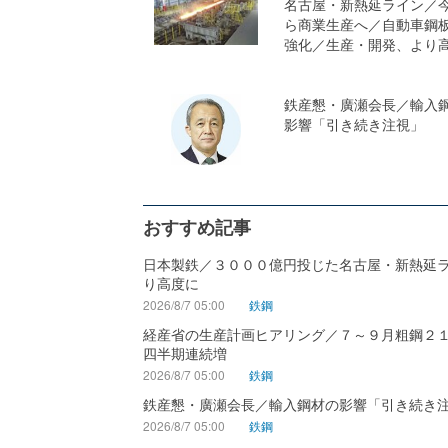
名古屋・新熱延ライン／
ら商業生産へ／自動車鋼
強化／生産・開発、より
鉄産懇・廣瀬会長／輸入
影響「引き続き注視」
おすすめ記事
日本製鉄／３０００億円投じた名古屋・新熱延
り高度に
2026/8/7 05:00
鉄鋼
経産省の生産計画ヒアリング／７～９月粗鋼２
四半期連続増
2026/8/7 05:00
鉄鋼
鉄産懇・廣瀬会長／輸入鋼材の影響「引き続き
2026/8/7 05:00
鉄鋼