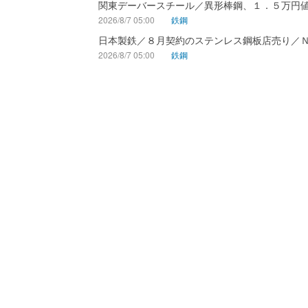
関東デーバースチール／異形棒鋼、１．５万円
2026/8/7 05:00
鉄鋼
日本製鉄／８月契約のステンレス鋼板店売り／
2026/8/7 05:00
鉄鋼