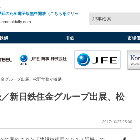
)
遅延のため電子版無料開放（こちらをクリッ
記事検索
nmetaldaily.com
鉄鋼
非鉄
市場
住金グループ出展、松野常務が激励
畿／新日鉄住金グループ出展、松
2017/10/27 05:00
かで開催された「建設技術展２０１７近畿」で