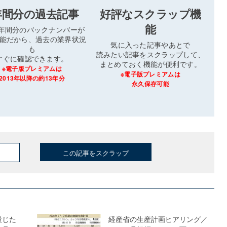
年間分の過去記事
好評なスクラップ機
能
3年間分のバックナンバーが
能だから、過去の業界状況
気に入った記事やあとで
も
読みたい記事をスクラップして、
すぐに確認できます。
まとめておく機能が便利です。
※電子版プレミアムは
※電子版プレミアムは
2013年以降の約13年分
永久保存可能
この記事をスクラップ
投じた
経産省の生産計画ヒアリング／