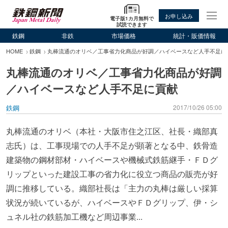
お申し込み
電子版1カ月無料で
試読できます
鉄鋼
非鉄
市場価格
統計・販価情報
HOME
鉄鋼
丸棒流通のオリベ／工事省力化商品が好調／ハイベースなど人手不足に
丸棒流通のオリベ／工事省力化商品が好調
／ハイベースなど人手不足に貢献
鉄鋼
2017/10/26 05:00
丸棒流通のオリベ（本社・大阪市住之江区、社長・織部真
志氏）は、工事現場での人手不足が顕著となる中、鉄骨造
建築物の鋼材部材・ハイベースや機械式鉄筋継手・ＦＤグ
リップといった建設工事の省力化に役立つ商品の販売が好
調に推移している。織部社長は「主力の丸棒は厳しい採算
状況が続いているが、ハイベースやＦＤグリップ、伊・シ
ュネル社の鉄筋加工機など周辺事業...