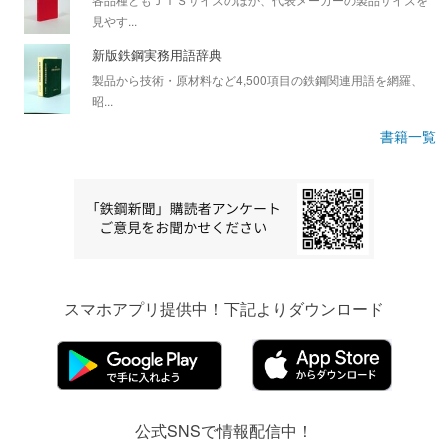
見やす...
新版鉄鋼実務用語辞典
製品から技術・原材料など4,500項目の鉄鋼関連用語を網羅、
昭...
書籍一覧
スマホアプリ提供中！下記よりダウンロード
公式SNSで情報配信中！