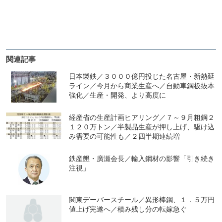
関連記事
日本製鉄／３０００億円投じた名古屋・新熱延
ライン／今月から商業生産へ／自動車鋼板抜本
強化／生産・開発、より高度に
経産省の生産計画ヒアリング／７～９月粗鋼２
１２０万トン／半製品生産が押し上げ、駆け込
み需要の可能性も／２四半期連続増
鉄産懇・廣瀬会長／輸入鋼材の影響「引き続き
注視」
関東デーバースチール／異形棒鋼、１．５万円
値上げ完遂へ／積み残し分の転嫁急ぐ