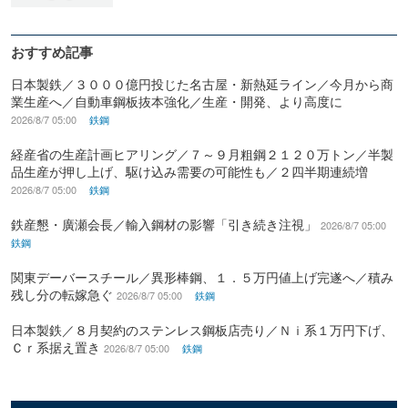
おすすめ記事
日本製鉄／３０００億円投じた名古屋・新熱延ライン／今月から商
業生産へ／自動車鋼板抜本強化／生産・開発、より高度に
2026/8/7 05:00
鉄鋼
経産省の生産計画ヒアリング／７～９月粗鋼２１２０万トン／半製
品生産が押し上げ、駆け込み需要の可能性も／２四半期連続増
2026/8/7 05:00
鉄鋼
鉄産懇・廣瀬会長／輸入鋼材の影響「引き続き注視」
2026/8/7 05:00
鉄鋼
関東デーバースチール／異形棒鋼、１．５万円値上げ完遂へ／積み
残し分の転嫁急ぐ
2026/8/7 05:00
鉄鋼
日本製鉄／８月契約のステンレス鋼板店売り／Ｎｉ系１万円下げ、
Ｃｒ系据え置き
2026/8/7 05:00
鉄鋼