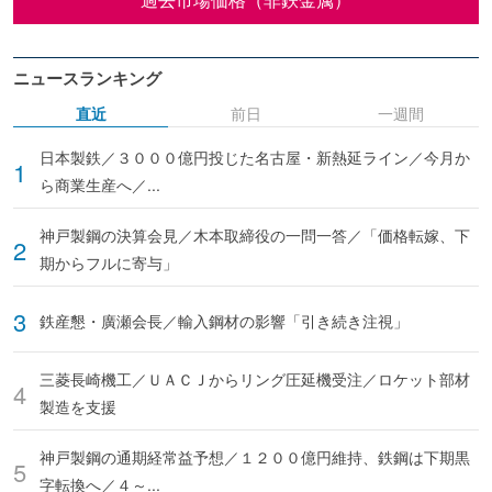
ニュースランキング
直近
前日
一週間
日本製鉄／３０００億円投じた名古屋・新熱延ライン／今月か
ら商業生産へ／...
神戸製鋼の決算会見／木本取締役の一問一答／「価格転嫁、下
期からフルに寄与」
鉄産懇・廣瀬会長／輸入鋼材の影響「引き続き注視」
三菱長崎機工／ＵＡＣＪからリング圧延機受注／ロケット部材
製造を支援
神戸製鋼の通期経常益予想／１２００億円維持、鉄鋼は下期黒
字転換へ／４～...