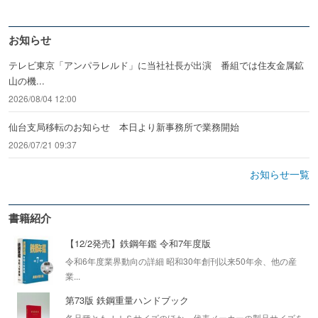
お知らせ
テレビ東京「アンパラレルド」に当社社長が出演 番組では住友金属鉱
山の機...
2026/08/04 12:00
仙台支局移転のお知らせ 本日より新事務所で業務開始
2026/07/21 09:37
お知らせ一覧
書籍紹介
【12/2発売】鉄鋼年鑑 令和7年度版
令和6年度業界動向の詳細 昭和30年創刊以来50年余、他の産
業...
第73版 鉄鋼重量ハンドブック
各品種ともＪＩＳサイズのほか、代表メーカーの製品サイズを