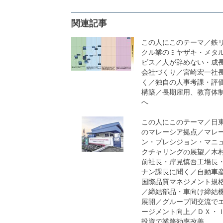
関連記事
この人にこのテーマ／鉄
クル業のミヤザキ・メタ
ビス／人が辞めない・成
会社づくり／宮崎宏一社
く／独自の人事考課・評
構築／長期雇用、教育体
へ
この人にこのテーマ／日
のマレーシア拠点／マレ
ン・プレシジョン・マニ
クチャリングの展望／木
前社長・岸見慎吾工場長
ナン課長に聞く／自動車
国際品質マネジメント規
／締結部品・車向け締結
展開／グループ間交流で
ージメント向上／ＤＸ・
投資で業務効率改善