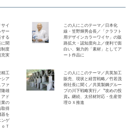
リサイ
この人にこのテーマ／日本化
ルサー
線・笠野輝男会長／「クラフト
長する
用デザインカラーワイヤ」の販
長に聞
路拡大・認知度向上／便利で面
価制度
白い、魅力的「素材」としてア
制充実
ート作品に
東精工
この人にこのテーマ／共英加工
ーシア
販売、現状と経営戦略／竹若茂
ュファ
樹社長に聞く／共英製鋼グルー
村隆雄
プの川下戦略実行／〝攻めの投
・アド
資〟継続、太径材対応・生産管
産業の
理ＤＸ推進
格取得
機器を
エンゲ
ＩｏＴ