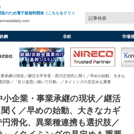
)
遅延のため電子版無料開放（こちらをクリッ
記事検索
nmetaldaily.com
鉄鋼
非鉄
市場
事業承継の現状／継活大学学長・西川正悟氏に聞く／早めの始動、大きな
選択肢／「在り姿思い描いて行動」／タイミングの見定めも重要
中小企業・事業承継の現状／継活
に聞く／早めの始動、大きなカギ
で円滑化、異業種連携も選択肢／
動」／タイミングの見定めも重要