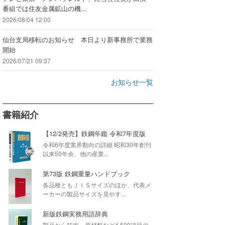
番組では住友金属鉱山の機...
2026/08/04 12:00
仙台支局移転のお知らせ 本日より新事務所で業務
開始
2026/07/21 09:37
お知らせ一覧
書籍紹介
【12/2発売】鉄鋼年鑑 令和7年度版
令和6年度業界動向の詳細 昭和30年創刊
以来50年余、他の産業...
第73版 鉄鋼重量ハンドブック
各品種ともＪＩＳサイズのほか、代表メ
ーカーの製品サイズを見やす...
新版鉄鋼実務用語辞典
製品から技術・原材料など4,500項目の