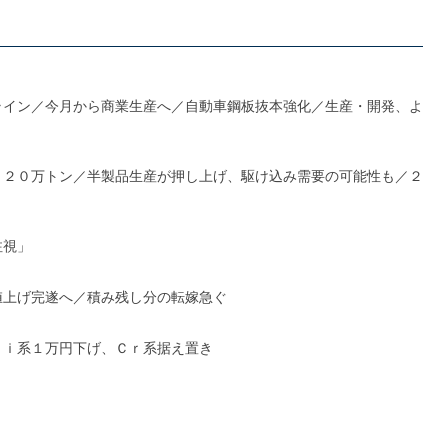
ライン／今月から商業生産へ／自動車鋼板抜本強化／生産・開発、よ
１２０万トン／半製品生産が押し上げ、駆け込み需要の可能性も／２
注視」
値上げ完遂へ／積み残し分の転嫁急ぐ
Ｎｉ系１万円下げ、Ｃｒ系据え置き