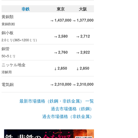
非鉄
東京
大阪
黄銅類
1,437,000
1,377,000
→
→
黄銅削粉
銅小板
2,580
2,712
→
→
2.0ミリ(365×1200ミリ)
銅管
2,760
2,922
→
→
50×5ミリ
ニッケル地金
2,850
2,850
↓
↓
溶解用
電気銅
2,310,000
2,310,000
→
→
最新市場価格（鉄鋼・非鉄金属） 一覧
過去市場価格（鉄鋼）
過去市場価格（非鉄金属）