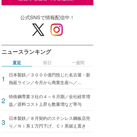
公式SNSで情報配信中！
ニュースランキング
直近
前日
一週間
日本製鉄／３０００億円投じた名古屋・新
熱延ライン／今月から商業生産へ／...
特殊鋼専業３社の４～６月期／全社経常増
益／原料コスト上昇も数量増など寄与
日本製鉄／８月契約のステンレス鋼板店売
り／Ｎｉ系１万円下げ、Ｃｒ系据え置き