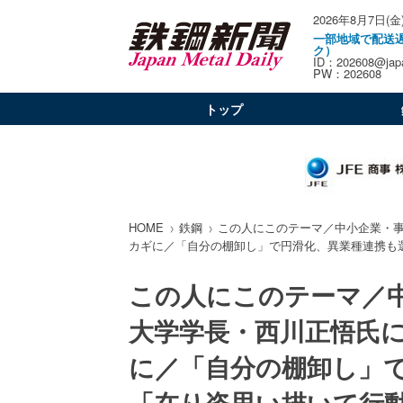
2026年8月7日(金
一部地域で配送
ク）
ID：202608@japa
PW：202608
トップ
HOME
鉄鋼
この人にこのテーマ／中小企業・
カギに／「自分の棚卸し」で円滑化、異業種連携も
この人にこのテーマ／
大学学長・西川正悟氏
に／「自分の棚卸し」
「在り姿思い描いて行