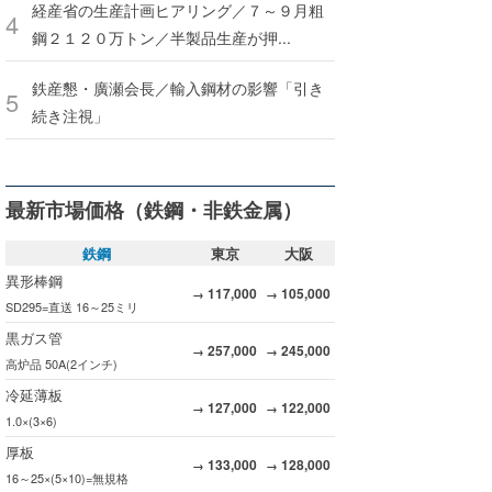
経産省の生産計画ヒアリング／７～９月粗
鋼２１２０万トン／半製品生産が押...
鉄産懇・廣瀬会長／輸入鋼材の影響「引き
続き注視」
最新市場価格（鉄鋼・非鉄金属）
鉄鋼
東京
大阪
異形棒鋼
117,000
105,000
→
→
SD295=直送 16～25ミリ
黒ガス管
257,000
245,000
→
→
高炉品 50A(2インチ)
冷延薄板
127,000
122,000
→
→
1.0×(3×6)
厚板
133,000
128,000
→
→
16～25×(5×10)=無規格