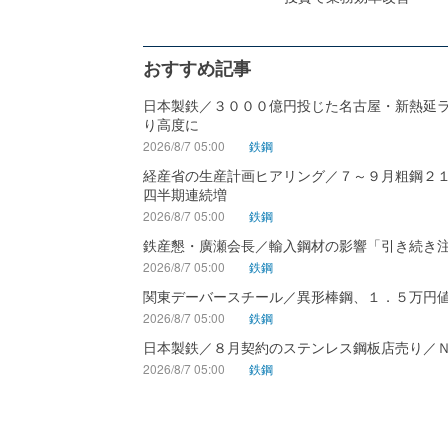
おすすめ記事
日本製鉄／３０００億円投じた名古屋・新熱延
り高度に
2026/8/7 05:00
鉄鋼
経産省の生産計画ヒアリング／７～９月粗鋼２
四半期連続増
2026/8/7 05:00
鉄鋼
鉄産懇・廣瀬会長／輸入鋼材の影響「引き続き
2026/8/7 05:00
鉄鋼
関東デーバースチール／異形棒鋼、１．５万円
2026/8/7 05:00
鉄鋼
日本製鉄／８月契約のステンレス鋼板店売り／
2026/8/7 05:00
鉄鋼