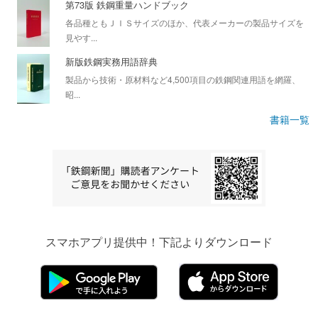
第73版 鉄鋼重量ハンドブック
各品種ともＪＩＳサイズのほか、代表メーカーの製品サイズを
見やす...
新版鉄鋼実務用語辞典
製品から技術・原材料など4,500項目の鉄鋼関連用語を網羅、
昭...
書籍一覧
スマホアプリ提供中！下記よりダウンロード