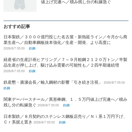
値上げ完遂へ／積み残し分の転嫁急ぐ
おすすめ記事
日本製鉄／３０００億円投じた名古屋・新熱延ライン／今月から商
業生産へ／自動車鋼板抜本強化／生産・開発、より高度に
2026/8/7 05:00
鉄鋼
経産省の生産計画ヒアリング／７～９月粗鋼２１２０万トン／半製
品生産が押し上げ、駆け込み需要の可能性も／２四半期連続増
2026/8/7 05:00
鉄鋼
鉄産懇・廣瀬会長／輸入鋼材の影響「引き続き注視」
2026/8/7 05:00
鉄鋼
関東デーバースチール／異形棒鋼、１．５万円値上げ完遂へ／積み
残し分の転嫁急ぐ
2026/8/7 05:00
鉄鋼
日本製鉄／８月契約のステンレス鋼板店売り／Ｎｉ系１万円下げ、
Ｃｒ系据え置き
2026/8/7 05:00
鉄鋼