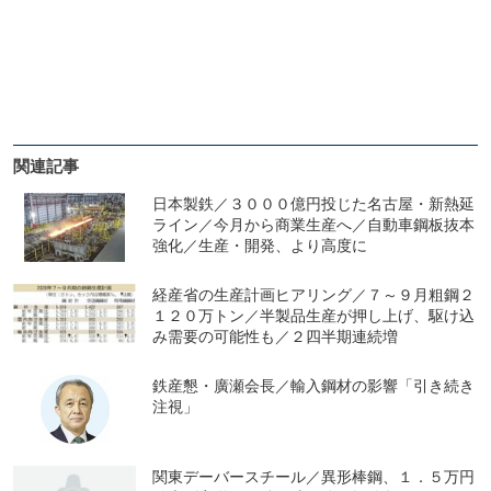
関連記事
日本製鉄／３０００億円投じた名古屋・新熱延
ライン／今月から商業生産へ／自動車鋼板抜本
強化／生産・開発、より高度に
経産省の生産計画ヒアリング／７～９月粗鋼２
１２０万トン／半製品生産が押し上げ、駆け込
み需要の可能性も／２四半期連続増
鉄産懇・廣瀬会長／輸入鋼材の影響「引き続き
注視」
関東デーバースチール／異形棒鋼、１．５万円