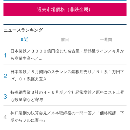
過去市場価格（非鉄金属）
ニュースランキング
直近
前日
一週間
日本製鉄／３０００億円投じた名古屋・新熱延ライン／今月か
ら商業生産へ／...
日本製鉄／８月契約のステンレス鋼板店売り／Ｎｉ系１万円下
げ、Ｃｒ系据え置き
特殊鋼専業３社の４～６月期／全社経常増益／原料コスト上昇
も数量増など寄与
神戸製鋼の決算会見／木本取締役の一問一答／「価格転嫁、下
期からフルに寄与」