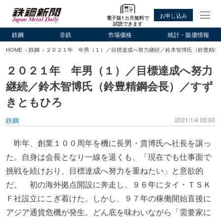
お申し込み
電子版1カ月無料で
試読できます
鉄鋼
非鉄
市場価格
統計・販価情報
HOME
鉄鋼
２０２１年 年男（１）／目標達成へ努力継続／鈴木智博氏（鈴豊精鋼
２０２１年 年男（１）／目標達成へ努力
継続／鈴木智博氏（鈴豊精鋼会長）／すず
きともひろ
鉄鋼
2021/1/4 05:00
昨年、創業１００周年を機に長男・貴博氏へ社長を譲っ
た。自身は会長となり一線を退くも、「現在でも仕事面で
挑戦を続けおり、目標達成へ努力を重ねたい」と意欲的
だ。 初の海外拠点開設に奔走し、９６年にタイ・ＴＳＫ
Ｆ社設立にこぎ着けた。しかし、９７年の稼働開始直後に
アジア通貨危機が発生。どん底を味わいながら「需要家に