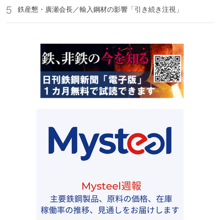
鉄産懇・廣瀬会長／輸入鋼材の影響「引き続き注視」