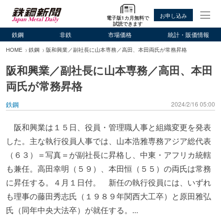
お申し込み
電子版1カ月無料で
試読できます
鉄鋼
非鉄
市場価格
統計・販価情報
HOME
鉄鋼
阪和興業／副社長に山本専務／高田、本田両氏が常務昇格
阪和興業／副社長に山本専務／高田、本田
両氏が常務昇格
鉄鋼
2024/2/16 05:00
阪和興業は１５日、役員・管理職人事と組織変更を発表
した。主な執行役員人事では、山本浩雅専務アジア総代表
（６３）＝写真＝が副社長に昇格し、中東・アフリカ統轄
も兼任。高田幸明（５９）、本田恒（５５）の両氏は常務
に昇任する。４月１日付。 新任の執行役員には、いずれ
も理事の藤田秀志氏（１９８９年関西大工卒）と原田雅弘
氏（同年中央大法卒）が就任する。...