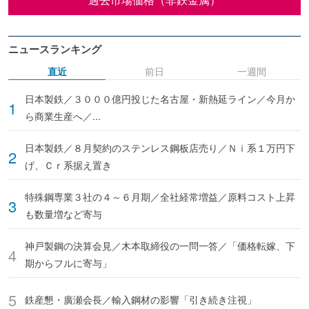
ニュースランキング
直近
前日
一週間
日本製鉄／３０００億円投じた名古屋・新熱延ライン／今月か
ら商業生産へ／...
日本製鉄／８月契約のステンレス鋼板店売り／Ｎｉ系１万円下
げ、Ｃｒ系据え置き
特殊鋼専業３社の４～６月期／全社経常増益／原料コスト上昇
も数量増など寄与
神戸製鋼の決算会見／木本取締役の一問一答／「価格転嫁、下
期からフルに寄与」
鉄産懇・廣瀬会長／輸入鋼材の影響「引き続き注視」