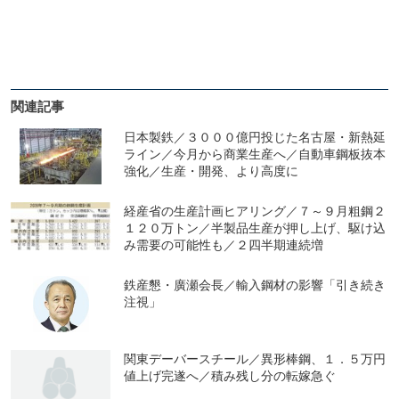
関連記事
日本製鉄／３０００億円投じた名古屋・新熱延
ライン／今月から商業生産へ／自動車鋼板抜本
強化／生産・開発、より高度に
経産省の生産計画ヒアリング／７～９月粗鋼２
１２０万トン／半製品生産が押し上げ、駆け込
み需要の可能性も／２四半期連続増
鉄産懇・廣瀬会長／輸入鋼材の影響「引き続き
注視」
関東デーバースチール／異形棒鋼、１．５万円
値上げ完遂へ／積み残し分の転嫁急ぐ