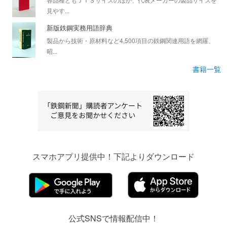
見やす...
新版鉄鋼実務用語辞典
製品から技術・原材料など4,500項目の鉄鋼関連用語を網羅、
昭...
書籍一覧
スマホアプリ提供中！下記よりダウンロード
公式SNSで情報配信中！