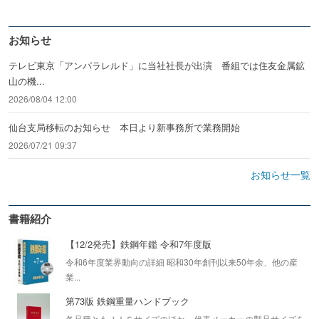
お知らせ
テレビ東京「アンパラレルド」に当社社長が出演 番組では住友金属鉱
山の機...
2026/08/04 12:00
仙台支局移転のお知らせ 本日より新事務所で業務開始
2026/07/21 09:37
お知らせ一覧
書籍紹介
【12/2発売】鉄鋼年鑑 令和7年度版
令和6年度業界動向の詳細 昭和30年創刊以来50年余、他の産
業...
第73版 鉄鋼重量ハンドブック
各品種ともＪＩＳサイズのほか、代表メーカーの製品サイズを