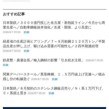
おすすめ記事
日本製鉄／３０００億円投じた名古屋・新熱延ライン／今月から商
業生産へ／自動車鋼板抜本強化／生産・開発、より高度に
2026/8/7 05:00
鉄鋼
経産省の生産計画ヒアリング／７～９月粗鋼２１２０万トン／半製
品生産が押し上げ、駆け込み需要の可能性も／２四半期連続増
2026/8/7 05:00
鉄鋼
鉄産懇・廣瀬会長／輸入鋼材の影響「引き続き注視」
2026/8/7 05:00
鉄鋼
関東デーバースチール／異形棒鋼、１．５万円値上げ完遂へ／積み
残し分の転嫁急ぐ
2026/8/7 05:00
鉄鋼
日本製鉄／８月契約のステンレス鋼板店売り／Ｎｉ系１万円下げ、
Ｃｒ系据え置き
2026/8/7 05:00
鉄鋼