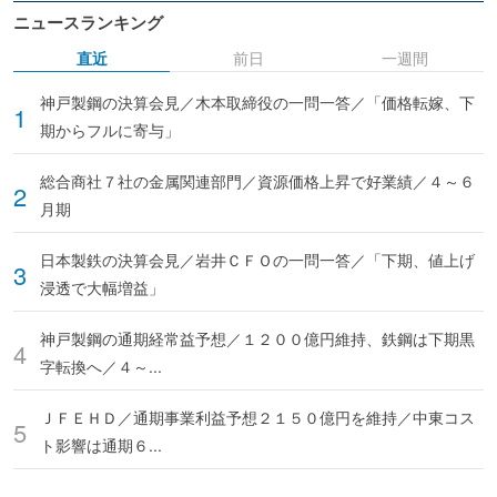
ニュースランキング
直近
前日
一週間
神戸製鋼の決算会見／木本取締役の一問一答／「価格転嫁、下
期からフルに寄与」
総合商社７社の金属関連部門／資源価格上昇で好業績／４～６
月期
日本製鉄の決算会見／岩井ＣＦＯの一問一答／「下期、値上げ
浸透で大幅増益」
神戸製鋼の通期経常益予想／１２００億円維持、鉄鋼は下期黒
字転換へ／４～...
ＪＦＥＨＤ／通期事業利益予想２１５０億円を維持／中東コス
ト影響は通期６...