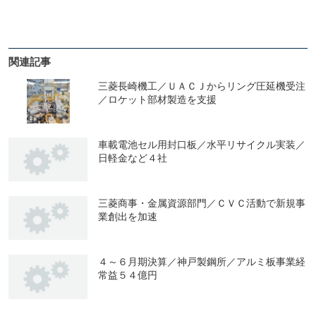
関連記事
三菱長崎機工／ＵＡＣＪからリング圧延機受注
／ロケット部材製造を支援
車載電池セル用封口板／水平リサイクル実装／
日軽金など４社
三菱商事・金属資源部門／ＣＶＣ活動で新規事
業創出を加速
４～６月期決算／神戸製鋼所／アルミ板事業経
常益５４億円