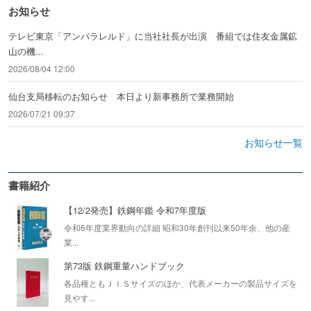
お知らせ
テレビ東京「アンパラレルド」に当社社長が出演 番組では住友金属鉱
山の機...
2026/08/04 12:00
仙台支局移転のお知らせ 本日より新事務所で業務開始
2026/07/21 09:37
お知らせ一覧
書籍紹介
【12/2発売】鉄鋼年鑑 令和7年度版
令和6年度業界動向の詳細 昭和30年創刊以来50年余、他の産
業...
第73版 鉄鋼重量ハンドブック
各品種ともＪＩＳサイズのほか、代表メーカーの製品サイズを
見やす...