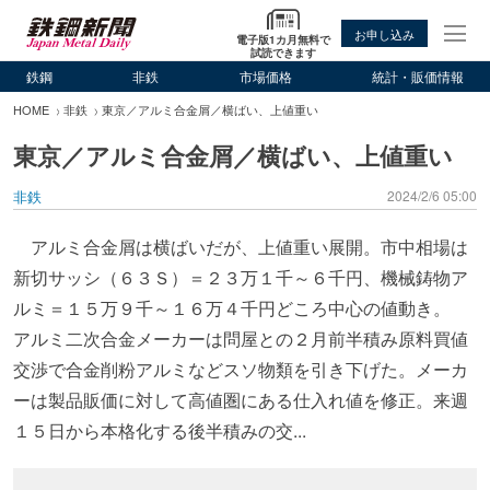
お申し込み
電子版1カ月無料で
試読できます
鉄鋼
非鉄
市場価格
統計・販価情報
HOME
非鉄
東京／アルミ合金屑／横ばい、上値重い
東京／アルミ合金屑／横ばい、上値重い
非鉄
2024/2/6 05:00
アルミ合金屑は横ばいだが、上値重い展開。市中相場は
新切サッシ（６３Ｓ）＝２３万１千～６千円、機械鋳物ア
ルミ＝１５万９千～１６万４千円どころ中心の値動き。
アルミ二次合金メーカーは問屋との２月前半積み原料買値
交渉で合金削粉アルミなどスソ物類を引き下げた。メーカ
ーは製品販価に対して高値圏にある仕入れ値を修正。来週
１５日から本格化する後半積みの交...