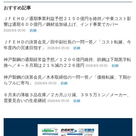
おすすめ記事
ＪＦＥＨＤ／通期事業利益予想２１５０億円を維持／中東コスト影
響は通期６００億円／鋼材追加値上げ、インド事業でカバー
2026/8/6 05:00
鉄鋼
ＪＦＥＨＤの決算会見／田中副社長の一問一答／「コスト転嫁、今
年度内の完遂目指す」
2026/8/6 05:00
鉄鋼
神戸製鋼の通期経常益予想／１２００億円維持、鉄鋼は下期黒字転
換へ／４～６月期は２１％減の２２６億円
2026/8/6 05:00
鉄鋼
神戸製鋼の決算会見／木本取締役の一問一答／「価格転嫁、下期か
らフルに寄与」
2026/8/6 05:00
鉄鋼
６月末の薄板３品在庫／２カ月ぶり減、３９５万トン／メーカー、
需要見合いの生産継続
2026/8/6 05:00
鉄鋼