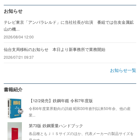
お知らせ
テレビ東京「アンパラレルド」に当社社長が出演 番組では住友金属鉱
山の機...
2026/08/04 12:00
仙台支局移転のお知らせ 本日より新事務所で業務開始
2026/07/21 09:37
お知らせ一覧
書籍紹介
【12/2発売】鉄鋼年鑑 令和7年度版
令和6年度業界動向の詳細 昭和30年創刊以来50年余、他の産
業...
第73版 鉄鋼重量ハンドブック
各品種ともＪＩＳサイズのほか、代表メーカーの製品サイズを
見やす...