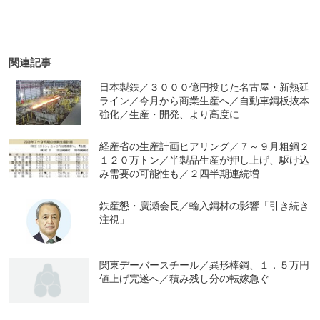
関連記事
日本製鉄／３０００億円投じた名古屋・新熱延
ライン／今月から商業生産へ／自動車鋼板抜本
強化／生産・開発、より高度に
経産省の生産計画ヒアリング／７～９月粗鋼２
１２０万トン／半製品生産が押し上げ、駆け込
み需要の可能性も／２四半期連続増
鉄産懇・廣瀬会長／輸入鋼材の影響「引き続き
注視」
関東デーバースチール／異形棒鋼、１．５万円
値上げ完遂へ／積み残し分の転嫁急ぐ