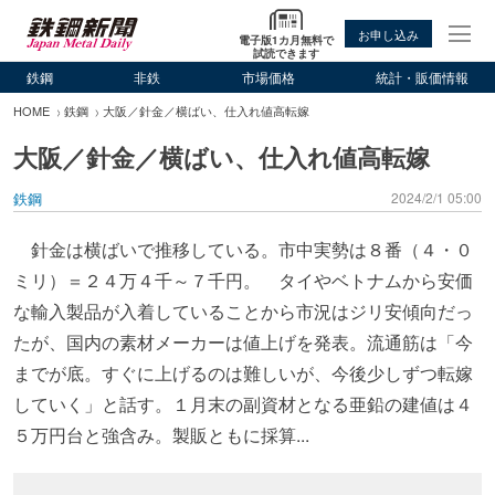
お申し込み
電子版1カ月無料で
試読できます
鉄鋼
非鉄
市場価格
統計・販価情報
HOME
鉄鋼
大阪／針金／横ばい、仕入れ値高転嫁
大阪／針金／横ばい、仕入れ値高転嫁
鉄鋼
2024/2/1 05:00
針金は横ばいで推移している。市中実勢は８番（４・０
ミリ）＝２４万４千～７千円。 タイやベトナムから安価
な輸入製品が入着していることから市況はジリ安傾向だっ
たが、国内の素材メーカーは値上げを発表。流通筋は「今
までが底。すぐに上げるのは難しいが、今後少しずつ転嫁
していく」と話す。１月末の副資材となる亜鉛の建値は４
５万円台と強含み。製販ともに採算...