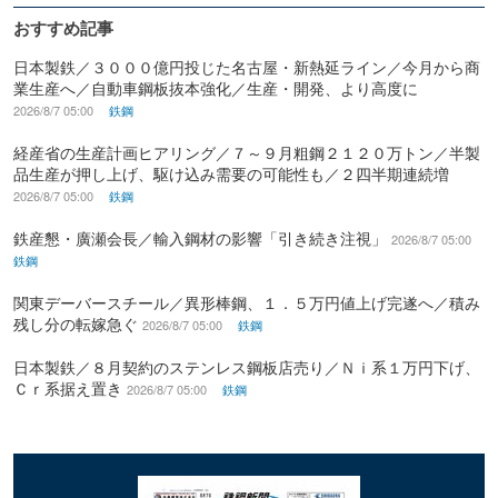
おすすめ記事
日本製鉄／３０００億円投じた名古屋・新熱延ライン／今月から商
業生産へ／自動車鋼板抜本強化／生産・開発、より高度に
2026/8/7 05:00
鉄鋼
経産省の生産計画ヒアリング／７～９月粗鋼２１２０万トン／半製
品生産が押し上げ、駆け込み需要の可能性も／２四半期連続増
2026/8/7 05:00
鉄鋼
鉄産懇・廣瀬会長／輸入鋼材の影響「引き続き注視」
2026/8/7 05:00
鉄鋼
関東デーバースチール／異形棒鋼、１．５万円値上げ完遂へ／積み
残し分の転嫁急ぐ
2026/8/7 05:00
鉄鋼
日本製鉄／８月契約のステンレス鋼板店売り／Ｎｉ系１万円下げ、
Ｃｒ系据え置き
2026/8/7 05:00
鉄鋼