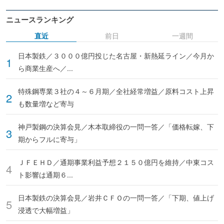
ニュースランキング
直近
前日
一週間
日本製鉄／３０００億円投じた名古屋・新熱延ライン／今月か
ら商業生産へ／...
特殊鋼専業３社の４～６月期／全社経常増益／原料コスト上昇
も数量増など寄与
神戸製鋼の決算会見／木本取締役の一問一答／「価格転嫁、下
期からフルに寄与」
ＪＦＥＨＤ／通期事業利益予想２１５０億円を維持／中東コス
ト影響は通期６...
日本製鉄の決算会見／岩井ＣＦＯの一問一答／「下期、値上げ
浸透で大幅増益」