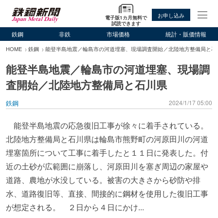
お申し込み
電子版1カ月無料で
試読できます
鉄鋼
非鉄
市場価格
統計・販価情報
HOME
鉄鋼
能登半島地震／輪島市の河道埋塞、現場調査開始／北陸地方整備局と石
能登半島地震／輪島市の河道埋塞、現場調
査開始／北陸地方整備局と石川県
鉄鋼
2024/1/17 05:00
能登半島地震の応急復旧工事が徐々に着手されている。
北陸地方整備局と石川県は輪島市熊野町の河原田川の河道
埋塞箇所について工事に着手したと１１日に発表した。付
近の土砂が広範囲に崩落し、河原田川を塞ぎ周辺の家屋や
道路、農地が水没している。被害の大きさから砂防や排
水、道路復旧等、直接、間接的に鋼材を使用した復旧工事
が想定される。 ２日から４日にかけ...