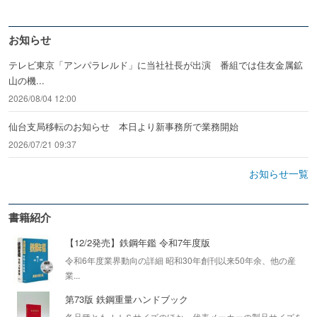
お知らせ
テレビ東京「アンパラレルド」に当社社長が出演 番組では住友金属鉱
山の機...
2026/08/04 12:00
仙台支局移転のお知らせ 本日より新事務所で業務開始
2026/07/21 09:37
お知らせ一覧
書籍紹介
【12/2発売】鉄鋼年鑑 令和7年度版
令和6年度業界動向の詳細 昭和30年創刊以来50年余、他の産
業...
第73版 鉄鋼重量ハンドブック
各品種ともＪＩＳサイズのほか、代表メーカーの製品サイズを