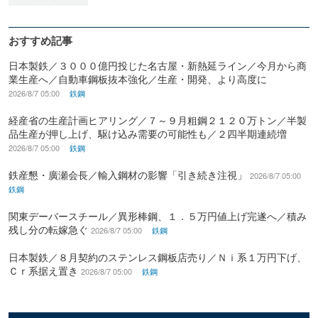
おすすめ記事
日本製鉄／３０００億円投じた名古屋・新熱延ライン／今月から商
業生産へ／自動車鋼板抜本強化／生産・開発、より高度に
2026/8/7 05:00
鉄鋼
経産省の生産計画ヒアリング／７～９月粗鋼２１２０万トン／半製
品生産が押し上げ、駆け込み需要の可能性も／２四半期連続増
2026/8/7 05:00
鉄鋼
鉄産懇・廣瀬会長／輸入鋼材の影響「引き続き注視」
2026/8/7 05:00
鉄鋼
関東デーバースチール／異形棒鋼、１．５万円値上げ完遂へ／積み
残し分の転嫁急ぐ
2026/8/7 05:00
鉄鋼
日本製鉄／８月契約のステンレス鋼板店売り／Ｎｉ系１万円下げ、
Ｃｒ系据え置き
2026/8/7 05:00
鉄鋼