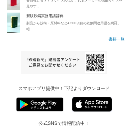
見やす...
新版鉄鋼実務用語辞典
製品から技術・原材料など4,500項目の鉄鋼関連用語を網羅、
昭...
書籍一覧
スマホアプリ提供中！下記よりダウンロード
公式SNSで情報配信中！