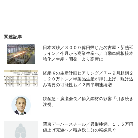
関連記事
日本製鉄／３０００億円投じた名古屋・新熱延
ライン／今月から商業生産へ／自動車鋼板抜本
強化／生産・開発、より高度に
経産省の生産計画ヒアリング／７～９月粗鋼２
１２０万トン／半製品生産が押し上げ、駆け込
み需要の可能性も／２四半期連続増
鉄産懇・廣瀬会長／輸入鋼材の影響「引き続き
注視」
関東デーバースチール／異形棒鋼、１．５万円
値上げ完遂へ／積み残し分の転嫁急ぐ