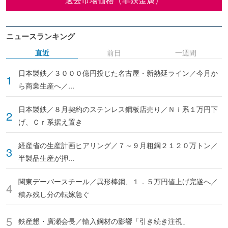
ニュースランキング
直近
前日
一週間
日本製鉄／３０００億円投じた名古屋・新熱延ライン／今月か
ら商業生産へ／...
日本製鉄／８月契約のステンレス鋼板店売り／Ｎｉ系１万円下
げ、Ｃｒ系据え置き
経産省の生産計画ヒアリング／７～９月粗鋼２１２０万トン／
半製品生産が押...
関東デーバースチール／異形棒鋼、１．５万円値上げ完遂へ／
積み残し分の転嫁急ぐ
鉄産懇・廣瀬会長／輸入鋼材の影響「引き続き注視」