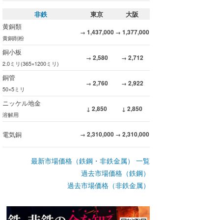
非鉄
東京
大阪
黄銅類
1,437,000
1,377,000
→
→
黄銅削粉
銅小板
2,580
2,712
→
→
2.0ミリ(365×1200ミリ)
銅管
2,760
2,922
→
→
50×5ミリ
ニッケル地金
2,850
2,850
↓
↓
溶解用
電気銅
2,310,000
2,310,000
→
→
最新市場価格（鉄鋼・非鉄金属） 一覧
過去市場価格（鉄鋼）
過去市場価格（非鉄金属）