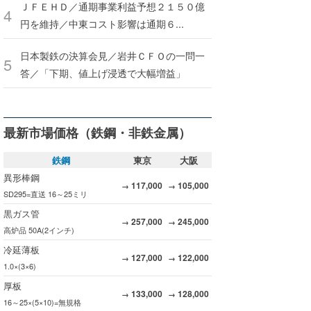
ＪＦＥＨＤ／通期事業利益予想２１５０億
円を維持／中東コスト影響は通期６...
日本製鉄の決算会見／岩井ＣＦＯの一問一
答／「下期、値上げ浸透で大幅増益」
最新市場価格（鉄鋼・非鉄金属）
鉄鋼
東京
大阪
異形棒鋼
117,000
105,000
→
→
SD295=直送 16～25ミリ
黒ガス管
257,000
245,000
→
→
高炉品 50A(2インチ)
冷延薄板
127,000
122,000
→
→
1.0×(3×6)
厚板
133,000
128,000
→
→
16～25×(5×10)=無規格