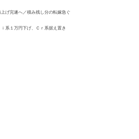
値上げ完遂へ／積み残し分の転嫁急ぐ
Ｎｉ系１万円下げ、Ｃｒ系据え置き