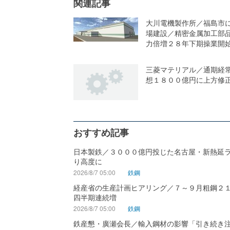
関連記事
大川電機製作所／福島市
場建設／精密金属加工部
力倍増２８年下期操業開
三菱マテリアル／通期経
想１８００億円に上方修
おすすめ記事
日本製鉄／３０００億円投じた名古屋・新熱延
り高度に
2026/8/7 05:00
鉄鋼
経産省の生産計画ヒアリング／７～９月粗鋼２
四半期連続増
2026/8/7 05:00
鉄鋼
鉄産懇・廣瀬会長／輸入鋼材の影響「引き続き