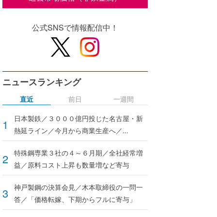
公式SNSで情報配信中！
ニュースランキング
直近
前日
一週間
日本製鉄／３０００億円投じた名古屋・新
熱延ライン／今月から商業生産へ／...
特殊鋼専業３社の４～６月期／全社経常増
益／原料コスト上昇も数量増など寄与
神戸製鋼の決算会見／木本取締役の一問一
答／「価格転嫁、下期からフルに寄与」