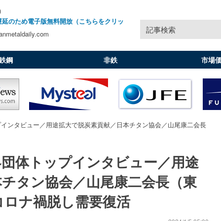
)
遅延のため電子版無料開放（こちらをクリッ
記事検索
nmetaldaily.com
鉄鋼
非鉄
市場
プインタビュー／用途拡大で脱炭素貢献／日本チタン協会／山尾康二会長
界団体トップインタビュー／用途
本チタン協会／山尾康二会長（東
コロナ禍脱し需要復活