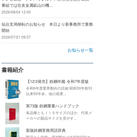
番組では住友金属鉱山の機...
2026/08/04 12:00
仙台支局移転のお知らせ 本日より新事務所で業務
開始
2026/07/21 09:37
お知らせ一覧
書籍紹介
【12/2発売】鉄鋼年鑑 令和7年度版
令和6年度業界動向の詳細 昭和30年創刊
以来50年余、他の産業...
第73版 鉄鋼重量ハンドブック
各品種ともＪＩＳサイズのほか、代表メ
ーカーの製品サイズを見やす...
新版鉄鋼実務用語辞典
製品から技術・原材料など4,500項目の