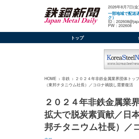
2026年8月7日(金
一部地域で配送
ク）
ID：202608@japa
PW：202608
トップ
HOME
非鉄
２０２４年非鉄金属業界団体トッ
（東邦チタニウム社長）／コロナ禍脱し需要復活
２０２４年非鉄金属業
拡大で脱炭素貢献／日
邦チタニウム社長）／