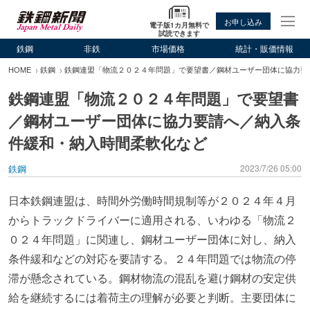
お申し込み
電子版1カ月無料で
試読できます
鉄鋼
非鉄
市場価格
統計・販価情報
HOME
鉄鋼
鉄鋼連盟「物流２０２４年問題」で要望書／鋼材ユーザー団体に協力要
鉄鋼連盟「物流２０２４年問題」で要望書
／鋼材ユーザー団体に協力要請へ／納入条
件緩和・納入時間柔軟化など
鉄鋼
2023/7/26 05:00
日本鉄鋼連盟は、時間外労働時間規制等が２０２４年４月
からトラックドライバーに適用される、いわゆる「物流２
０２４年問題」に関連し、鋼材ユーザー団体に対し、納入
条件緩和などの対応を要請する。２４年問題では物流の停
滞が懸念されている。鋼材物流の混乱を避け鋼材の安定供
給を継続するには着荷主の理解が必要と判断。主要団体に