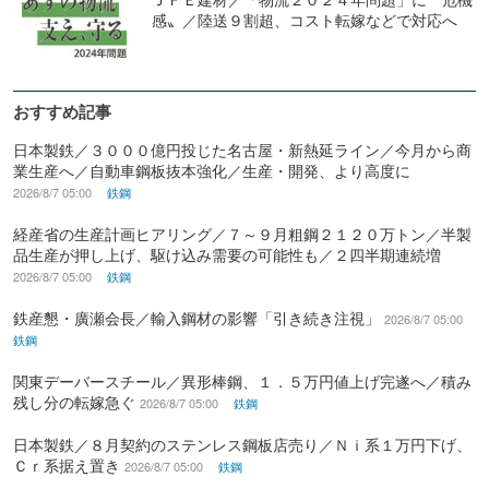
感〟／陸送９割超、コスト転嫁などで対応へ
おすすめ記事
日本製鉄／３０００億円投じた名古屋・新熱延ライン／今月から商
業生産へ／自動車鋼板抜本強化／生産・開発、より高度に
2026/8/7 05:00
鉄鋼
経産省の生産計画ヒアリング／７～９月粗鋼２１２０万トン／半製
品生産が押し上げ、駆け込み需要の可能性も／２四半期連続増
2026/8/7 05:00
鉄鋼
鉄産懇・廣瀬会長／輸入鋼材の影響「引き続き注視」
2026/8/7 05:00
鉄鋼
関東デーバースチール／異形棒鋼、１．５万円値上げ完遂へ／積み
残し分の転嫁急ぐ
2026/8/7 05:00
鉄鋼
日本製鉄／８月契約のステンレス鋼板店売り／Ｎｉ系１万円下げ、
Ｃｒ系据え置き
2026/8/7 05:00
鉄鋼