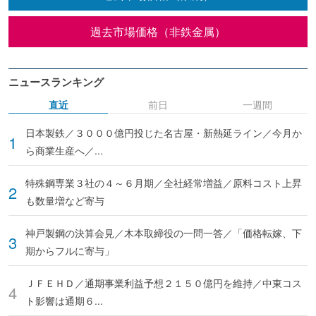
過去市場価格（非鉄金属）
ニュースランキング
直近
前日
一週間
日本製鉄／３０００億円投じた名古屋・新熱延ライン／今月か
ら商業生産へ／...
特殊鋼専業３社の４～６月期／全社経常増益／原料コスト上昇
も数量増など寄与
神戸製鋼の決算会見／木本取締役の一問一答／「価格転嫁、下
期からフルに寄与」
ＪＦＥＨＤ／通期事業利益予想２１５０億円を維持／中東コス
ト影響は通期６...