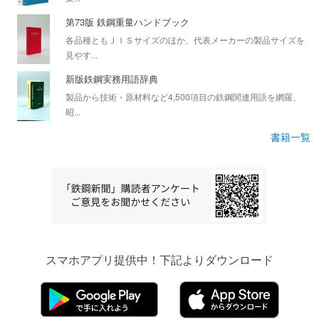
第73版 鉄鋼重量ハンドブック
各品種ともＪＩＳサイズのほか、代表メーカーの製品サイズを
見やす...
新版鉄鋼実務用語辞典
製品から技術・原材料など4,500項目の鉄鋼関連用語を網羅、
昭...
書籍一覧
スマホアプリ提供中！下記よりダウンロード