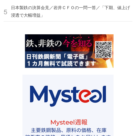
日本製鉄の決算会見／岩井ＣＦＯの一問一答／「下期、値上げ
浸透で大幅増益」