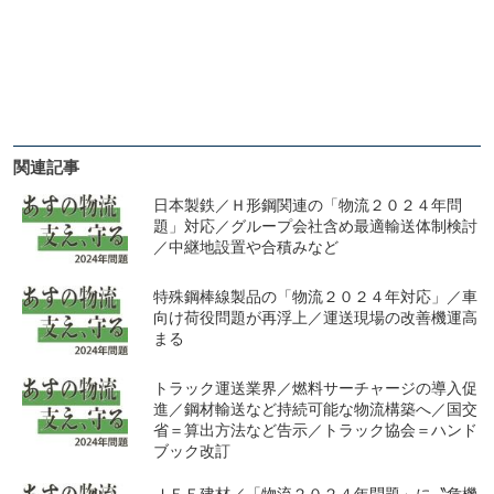
関連記事
日本製鉄／Ｈ形鋼関連の「物流２０２４年問
題」対応／グループ会社含め最適輸送体制検討
／中継地設置や合積みなど
特殊鋼棒線製品の「物流２０２４年対応」／車
向け荷役問題が再浮上／運送現場の改善機運高
まる
トラック運送業界／燃料サーチャージの導入促
進／鋼材輸送など持続可能な物流構築へ／国交
省＝算出方法など告示／トラック協会＝ハンド
ブック改訂
ＪＦＥ建材／「物流２０２４年問題」に〝危機