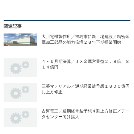
関連記事
大川電機製作所／福島市に新工場建設／精密金
属加工部品の能力倍増２８年下期操業開始
４～６月期決算／ＪＸ金属営業益２．８倍、８
１４億円
三菱マテリアル／通期経常益予想１８００億円
に上方修正
古河電工／通期経常益予想４割上方修正／デー
タセンター向け拡大