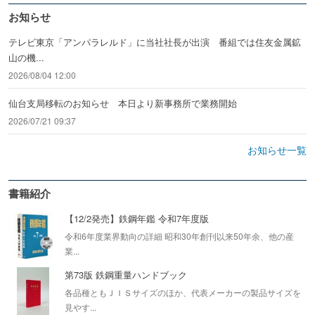
お知らせ
テレビ東京「アンパラレルド」に当社社長が出演 番組では住友金属鉱
山の機...
2026/08/04 12:00
仙台支局移転のお知らせ 本日より新事務所で業務開始
2026/07/21 09:37
お知らせ一覧
書籍紹介
【12/2発売】鉄鋼年鑑 令和7年度版
令和6年度業界動向の詳細 昭和30年創刊以来50年余、他の産
業...
第73版 鉄鋼重量ハンドブック
各品種ともＪＩＳサイズのほか、代表メーカーの製品サイズを
見やす...