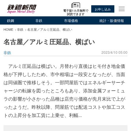
お申し込み
電子版1カ月無料で
試読できます
鉄鋼
非鉄
市場価格
統計・販価情報
HOME
非鉄
名古屋／アルミ圧延品、横ばい
名古屋／アルミ圧延品、横ばい
非鉄
2023/4/10 05:00
アルミ圧延品は横ばい。月替わり直後はヒモ付き地金価
格が下押ししたため、市中相場は一段安となったが、当面
は同値圏で推移しそう。一部問屋筋ではエネルギーサーチ
ャージの転嫁を図ったところもあり、添加金属フォーミュ
ラの影響が小さかった品種は店売り価格が先月末比で上が
ったようだ。昨秋以降、問屋筋では配送コストや加工コス
トの上昇分を加工賃に上乗せ、利幅...