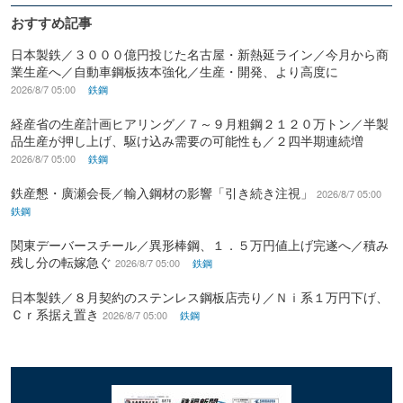
おすすめ記事
日本製鉄／３０００億円投じた名古屋・新熱延ライン／今月から商
業生産へ／自動車鋼板抜本強化／生産・開発、より高度に
2026/8/7 05:00
鉄鋼
経産省の生産計画ヒアリング／７～９月粗鋼２１２０万トン／半製
品生産が押し上げ、駆け込み需要の可能性も／２四半期連続増
2026/8/7 05:00
鉄鋼
鉄産懇・廣瀬会長／輸入鋼材の影響「引き続き注視」
2026/8/7 05:00
鉄鋼
関東デーバースチール／異形棒鋼、１．５万円値上げ完遂へ／積み
残し分の転嫁急ぐ
2026/8/7 05:00
鉄鋼
日本製鉄／８月契約のステンレス鋼板店売り／Ｎｉ系１万円下げ、
Ｃｒ系据え置き
2026/8/7 05:00
鉄鋼