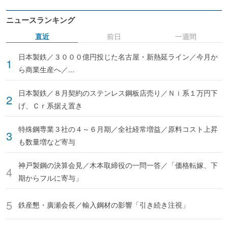
ニュースランキング
直近
前日
一週間
日本製鉄／３０００億円投じた名古屋・新熱延ライン／今月か
ら商業生産へ／...
日本製鉄／８月契約のステンレス鋼板店売り／Ｎｉ系１万円下
げ、Ｃｒ系据え置き
特殊鋼専業３社の４～６月期／全社経常増益／原料コスト上昇
も数量増など寄与
神戸製鋼の決算会見／木本取締役の一問一答／「価格転嫁、下
期からフルに寄与」
鉄産懇・廣瀬会長／輸入鋼材の影響「引き続き注視」